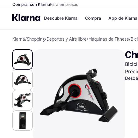
Comprar con Klarna
Para empresas
Descubre Klarna
Compra
App de Klarna
Klarna
/
Shopping
/
Deportes y Aire libre
/
Máquinas de Fitness
/
Bic
Tiendas
Formas de pag
Formas de pago
MediaMarkt
Ch
Paga ahora
Shein
Paga en 3 plazos
Zalando Prive
Bicic
Paga en 30 días
Zara
Financiación
JD Sports
Preci
Klarna en Apple 
Desde
Directorio de tien