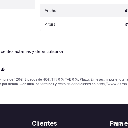
Ancho
4
Altura
3
entes externas y debe utilizarse 
uí
.
ompra de 120€: 3 pagos de 40€, TIN 0 % TAE 0 %. Plazo: 2 meses. Importe total
a por tienda. Consulta los términos y resto de condiciones en
https://www.klarna.
Clientes
Para 