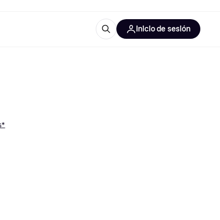
Inicio de sesión
Más información
iales de oficina
Qué es Klarna?
s*
 las categorías