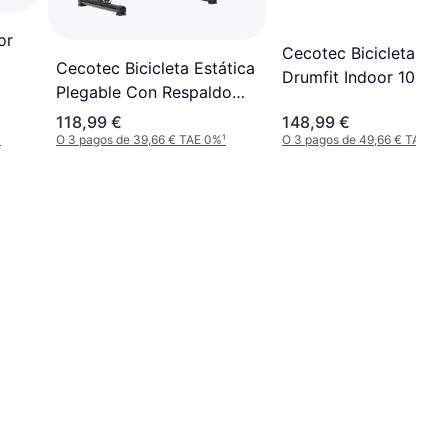
or
Cecotec Bicicletas In
Cecotec Bicicleta Estática
Drumfit Indoor 10000
Plegable Con Respaldo
Race
Con Volante De Inercia 3
118,99 €
148,99 €
Kg X-bike 3000 Neo Pro,
¹
O 3 pagos de 39,66 € TAE 0%
¹
O 3 pagos de 49,66 € TAE 0%
Pantalla Lcd, Resistencia
Magnética Variable, Sillín
Confort