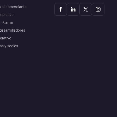
a al comerciante
mpresas
 Klarna
desarrolladores
erativo
as y socios