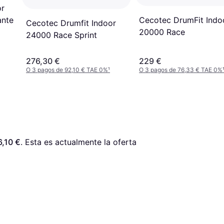
or
ante
Cecotec DrumFit Indo
Cecotec Drumfit Indoor
20000 Race
24000 Race Sprint
276,30 €
229 €
O 3 pagos de 92,10 € TAE 0%
¹
O 3 pagos de 76,33 € TAE 0%
6,10 €
. Esta es actualmente la oferta 