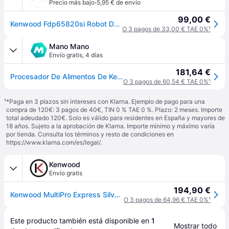
·
Precio más bajo
5,95 € de envío
99,00 €
Kenwood Fdp65820si Robot De Cocina Capacidad 3L 1000W
O 3 pagos de 33,00 € TAE 0%
¹
Mano Mano
Envío gratis
,
4 días
181,64 €
Procesador De Alimentos De Kenwood - Fdp65.640wh
O 3 pagos de 60,54 € TAE 0%
¹
¹
*Paga en 3 plazos sin intereses con Klarna. Ejemplo de pago para una
compra de 120€: 3 pagos de 40€, TIN 0 % TAE 0 %. Plazo: 2 meses. Importe
total adeudado 120€. Solo es válido para residentes en España y mayores de
18 años. Sujeto a la aprobación de Klarna. Importe mínimo y máximo varía
por tienda. Consulta los términos y resto de condiciones en
https://www.klarna.com/es/legal/
.
Kenwood
Envío gratis
194,90 €
Kenwood MultiPro Express Silver FDP65.820SI
O 3 pagos de 64,96 € TAE 0%
¹
Este producto también está disponible en 
1
Mostrar todo