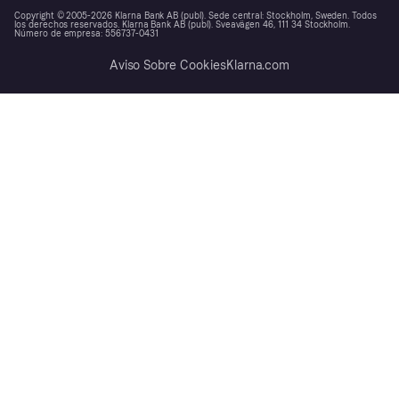
Copyright © 2005-2026 Klarna Bank AB (publ). Sede central: Stockholm, Sweden. Todos
los derechos reservados. Klarna Bank AB (publ). Sveavägen 46, 111 34 Stockholm.
Número de empresa: 556737-0431
Aviso Sobre Cookies
Klarna.com