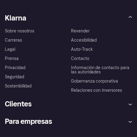
Klarna
Sobre nosotros
Revender
Carreras
Accesibilidad
Legal
Auto-Track
Prensa
Contacto
Privacidad
Información de contacto para
las autoridades
Seguridad
Gobernanza corporativa
Sostenibilidad
Relaciones con inversores
Clientes
Ayuda
Promesa de protección contra
Para empresas
el fraude
Inicio de sesión
Nuestra promesa
Asistencia al comerciante
Portal de desarrolladores
Klarna app