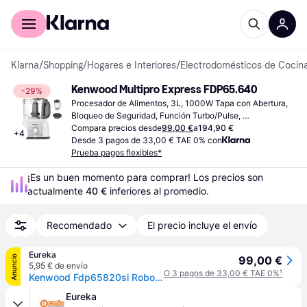
Comprar con Klarna
Para empresas
Klarna
/
Shopping
/
Hogares e Interiores
/
Electrodomésticos de Cocin
Kenwood Multipro Express FDP65.640
-29%
Procesador de Alimentos, 3L, 1000W Tapa con Abertura, 
Bloqueo de Seguridad, Función Turbo/Pulse, 
Almacenamiento de cable, Piezas Aptas para Lavavajillas
Compara precios desde
99,00 €
a
194,90 €
+
4
Desde 3 pagos de 33,00 € TAE 0% con
Prueba pagos flexibles*
¡Es un buen momento para comprar! Los precios son 
actualmente 
40 €
 inferiores al promedio.
Recomendado
El precio incluye el envío
Eureka
Anuncio
99,00 €
5,95 € de envío
O 3 pagos de 33,00 € TAE 0%
¹
Kenwood Fdp65820si Robot De Cocina Capacidad 3L 1000W
Eureka