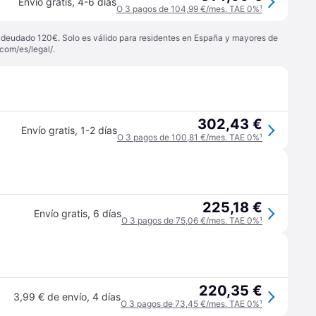
Envío gratis
,
4-6 días
O 3 pagos de 104,99 €/mes. TAE 0%
¹
 adeudado 120€. Solo es válido para residentes en España y mayores de
com/es/legal/
.
302,43 €
Envío gratis
,
1-2 días
O 3 pagos de 100,81 €/mes. TAE 0%
¹
225,18 €
Envío gratis
,
6 días
O 3 pagos de 75,06 €/mes. TAE 0%
¹
220,35 €
3,99 € de envío
,
4 días
O 3 pagos de 73,45 €/mes. TAE 0%
¹