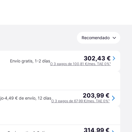
Recomendado
302,43 €
Envío gratis
,
1-2 días
O 3 pagos de 100,81 €/mes. TAE 0%
¹
203,99 €
·
jo
4,49 € de envío
,
12 días
O 3 pagos de 67,99 €/mes. TAE 0%
¹
314,99 €