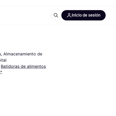
Inicio de sesión
Más información
iales de oficina
Qué es Klarna?
s, Almacenamiento de 
ital
 
Batidoras de alimentos
s*
 las categorías