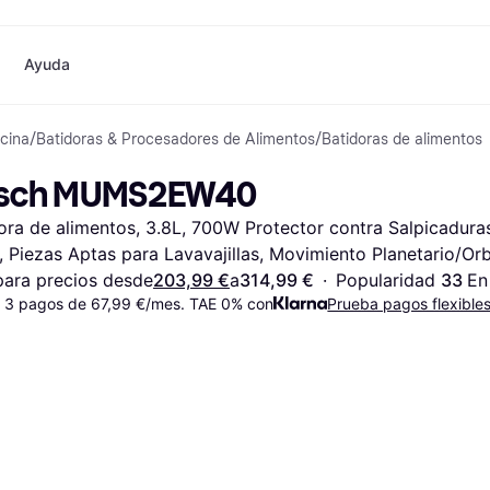
Ayuda
cina
/
Batidoras & Procesadores de Alimentos
/
Batidoras de alimentos
o
Compras y recompensas
Compra y compara precios
Banca
Móvil
Fotografías
Mater
Cashback
Rebajas
Tarjeta Klarna
Juegos y Entretenimiento
eSIM internacional
¿
sch MUMS2EW40
Directorio de tiendas
Belleza
Saldo
Teléfonos & Wearables
Suscripciones
Ropa
Cuentas de ahorro
Niños y Familia
ora de alimentos, 3.8L, 700W Protector contra Salpicadura
Invita a un amigo
Juguetes
Cuenta Flex
Transportes Motorizados
Hogares e Interiores
Depósito a plazo fijo
Jardín y Patio
, Piezas Aptas para Lavavajillas, Movimiento Planetario/Orb
Pay
Audio y Video
Electrodomésticos de Cocina
ara precios desde
203,99 €
a
314,99 €
·
Popularidad 
33 
En
Deportes y Aire libre
Electrodomésticos
 3 pagos de 67,99 €/mes. TAE 0% con
Prueba pagos flexible
Informática
Libros, Películas y Música
das
Hazlo tú mismo
Todas