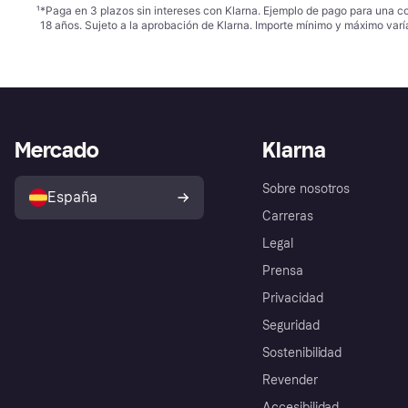
¹
*Paga en 3 plazos sin intereses con Klarna. Ejemplo de pago para una c
18 años. Sujeto a la aprobación de Klarna. Importe mínimo y máximo varí
Mercado
Klarna
Sobre nosotros
España
Carreras
Legal
Prensa
Privacidad
Seguridad
Sostenibilidad
Revender
Accesibilidad