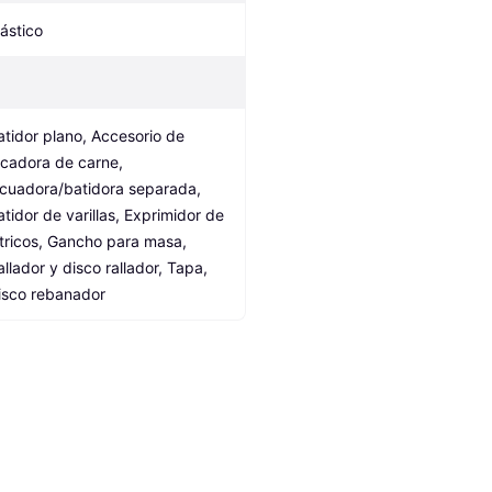
lástico
atidor plano, Accesorio de 
icadora de carne, 
icuadora/batidora separada, 
atidor de varillas, Exprimidor de 
ítricos, Gancho para masa, 
allador y disco rallador, Tapa, 
isco rebanador