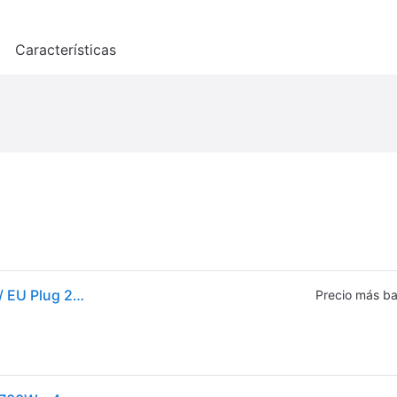
o
Características
Bosch Mum S2 Ew40 Dough Mixer Blanco One Size / EU Plug 220V
Precio más ba