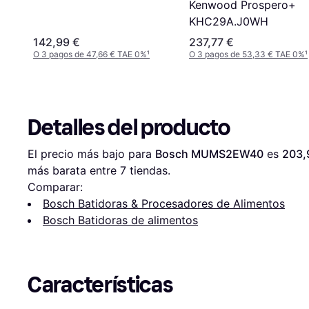
Kenwood Prospero+
KHC29A.J0WH
142,99 €
237,77 €
O 3 pagos de 47,66 € TAE 0%
¹
O 3 pagos de 53,33 € TAE 0%
¹
Detalles del producto
El precio más bajo para 
Bosch MUMS2EW40
 es 
203,
más barata entre 
7
 tiendas.
Comparar:
Bosch Batidoras & Procesadores de Alimentos
Bosch Batidoras de alimentos
Características