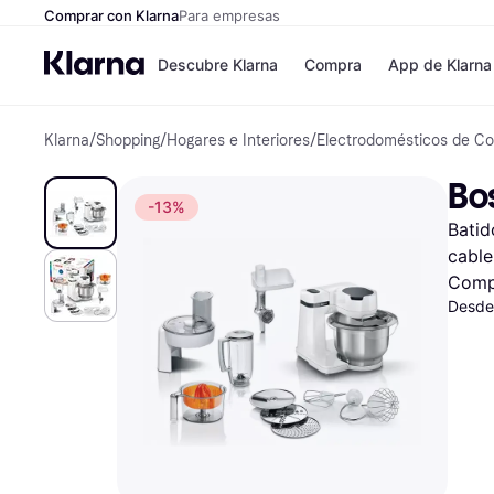
Comprar con Klarna
Para empresas
Descubre Klarna
Compra
App de Klarna
Klarna
/
Shopping
/
Hogares e Interiores
/
Electrodomésticos de Co
Tiendas
Formas de pag
Formas de pago
MediaMarkt
Bo
Paga ahora
Shein
-13%
Paga en 3 plazos
Zalando Prive
Batid
Paga en 30 días
Zara
Financiación
JD Sports
cable
Klarna en Apple 
Comp
Desde
Directorio de tien