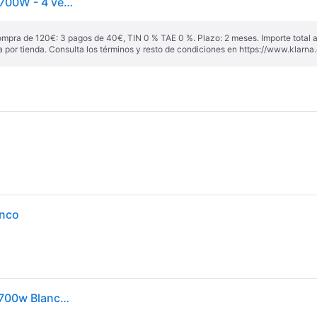
Robot de cocina Serie 2 BOSCH - Robot de cocina - 700W - 4 velocidades + turbo - Vaso inox 3,8 L - Batidora 1,25 L - Blanco
ompra de 120€: 3 pagos de 40€, TIN 0 % TAE 0 %. Plazo: 2 meses. Importe total
a por tienda. Consulta los términos y resto de condiciones en
https://www.klarna.
anco
Bosch - Procesador De Pastelería Multifunción 3.8l 700w Blanco - Mums2ew40