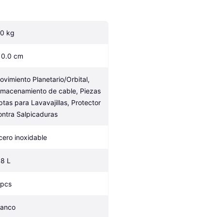
.0 kg
10.0 cm
ovimiento Planetario/Orbital, 
lmacenamiento de cable, Piezas 
ptas para Lavavajillas, Protector 
ontra Salpicaduras
cero inoxidable
.8 L
 pcs
lanco