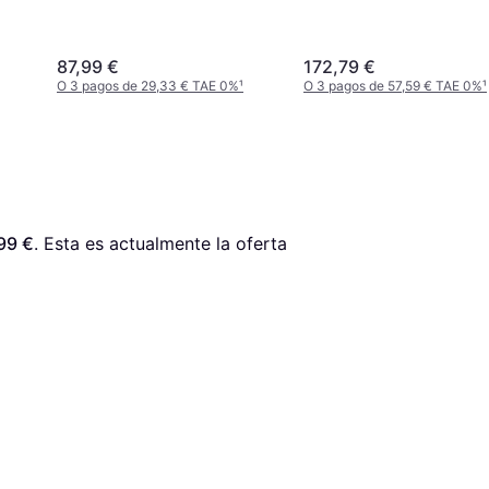
87,99 €
172,79 €
O 3 pagos de 29,33 € TAE 0%
¹
O 3 pagos de 57,59 € TAE 0%
¹
99 €
. Esta es actualmente la oferta 