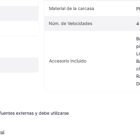
Material de la carcasa
P
Núm. de Velocidades
4
B
p
L
Accesorio Incluido
B
c
R
D
entes externas y debe utilizarse 
uí
.