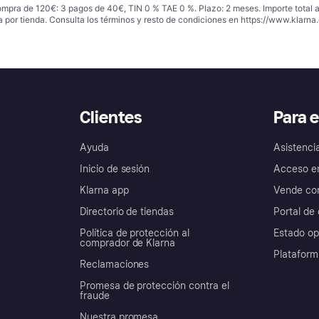
ompra de 120€: 3 pagos de 40€, TIN 0 % TAE 0 %. Plazo: 2 meses. Importe total
a por tienda. Consulta los términos y resto de condiciones en
https://www.klarna.
Clientes
Para 
Ayuda
Asistenci
Inicio de sesión
Acceso e
Klarna app
Vende con
Directorio de tiendas
Portal de 
Política de protección al
Estado op
comprador de Klarna
Plataform
Reclamaciones
Promesa de protección contra el
fraude
Nuestra promesa