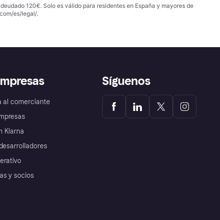
 adeudado 120€. Solo es válido para residentes en España y mayores de
com/es/legal/
.
empresas
Síguenos
a al comerciante
mpresas
 Klarna
desarrolladores
erativo
as y socios