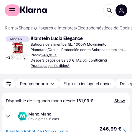
Comprar con Klarna
Para empresas
Klarna
/
Shopping
/
Hogares e Interiores
/
Electrodomésticos de Cocin
Klarstein Lucia Elegance
Tendencia
Batidora de alimentos, 5L, 1300W Movimiento 
Planetario/Orbital, Protección contra Sobrecalentamiento, 
Espacio para Batidora, Protector contra Salpicaduras, 
Precio
246,99 €
+
2
Función Turbo/Pulse, Libre de BPA
Desde 3 pagos de 82,33 € TAE 0% con
Prueba pagos flexibles*
Recomendado
El precio incluye el envío
De se
Disponible de segunda mano desde 
161,99 €
Show
Mano Mano
Envío gratis
,
6 días
246,99 €
Klarstein Robot De Cocina Lucia Elegance Triturador De Carne 1800w Sin Bpa