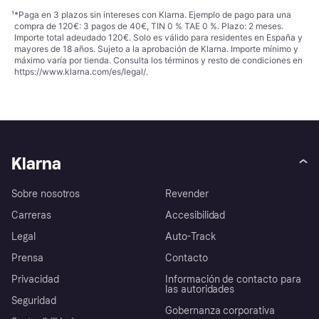
¹
*Paga en 3 plazos sin intereses con Klarna. Ejemplo de pago para una
compra de 120€: 3 pagos de 40€, TIN 0 % TAE 0 %. Plazo: 2 meses.
Importe total adeudado 120€. Solo es válido para residentes en España y
mayores de 18 años. Sujeto a la aprobación de Klarna. Importe mínimo y
máximo varía por tienda. Consulta los términos y resto de condiciones en
https://www.klarna.com/es/legal/
.
Klarna
Sobre nosotros
Revender
Carreras
Accesibilidad
Legal
Auto-Track
Prensa
Contacto
Privacidad
Información de contacto para
las autoridades
Seguridad
Gobernanza corporativa