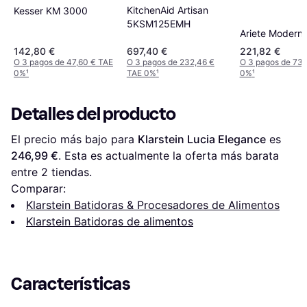
KitchenAid Artisan
Kesser KM 3000
5KSM125EMH
Ariete Modern
142,80 €
697,40 €
221,82 €
O 3 pagos de 47,60 € TAE
O 3 pagos de 232,46 €
O 3 pagos de 73,
0%
¹
TAE 0%
¹
0%
¹
Detalles del producto
El precio más bajo para 
Klarstein Lucia Elegance
 es 
246,99 €
. Esta es actualmente la oferta más barata 
entre 
2
 tiendas.
Comparar:
Klarstein Batidoras & Procesadores de Alimentos
Klarstein Batidoras de alimentos
Características