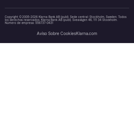
Copyright © 2005-2026 Klarna Bank AB (publ). Sede central: Stockholm, Sweden. Todos
los derechos reservados. Klarna Bank AB (publ). Sveavägen 46, 111 34 Stockholm.
Número de empresa: 556737-0431
Aviso Sobre Cookies
Klarna.com