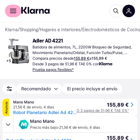
Comprar con Klarna
Para empresas
Klarna
/
Shopping
/
Hogares e Interiores
/
Electrodomésticos de Cocin
Adler AD 4221
Batidora de alimentos, 7L, 2200W Bloqueo de Seguridad, 
Movimiento Planetario/Orbital, Función Turbo/Pulse, 
Protector contra Salpicaduras
Compara precios desde
155,89 €
a
155,99 €
+
5
Desde 3 pagos de 51,96 € TAE 0% con
Prueba pagos flexibles*
Recomendado
El precio incluye el envío
Mano Mano
Anuncio
155,89 €
21,56 € de envío
,
4 días
O 3 pagos de 51,96 € TAE 0%
¹
Robot Planetario Adler Ad 4221
Mano Mano
·
Precio más bajo
21,56 € de envío
,
4 días
155,89 €