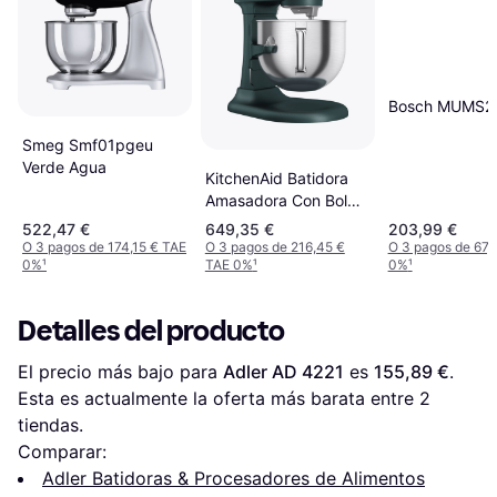
Bosch MUMS2
Smeg Smf01pgeu
Verde Agua
KitchenAid Batidora
Amasadora Con Bol
Elevable 6.6L
522,47 €
649,35 €
203,99 €
O 3 pagos de 174,15 € TAE
O 3 pagos de 216,45 €
O 3 pagos de 67,
0%
¹
TAE 0%
¹
0%
¹
Detalles del producto
El precio más bajo para 
Adler AD 4221
 es 
155,89 €
. 
Esta es actualmente la oferta más barata entre 
2
tiendas.
Comparar:
Adler Batidoras & Procesadores de Alimentos