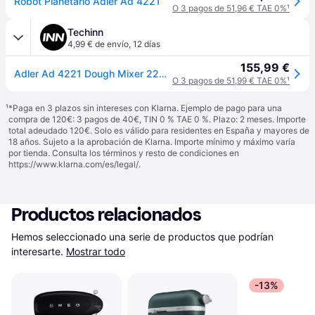
Robot Planetario Adler Ad 4221
O 3 pagos de 51,96 € TAE 0%
¹
Techinn
4,99 € de envío
,
12 días
155,99 €
Adler Ad 4221 Dough Mixer 2200w Plateado One Size / EU Plug 220V
O 3 pagos de 51,99 € TAE 0%
¹
¹
*Paga en 3 plazos sin intereses con Klarna. Ejemplo de pago para una
compra de 120€: 3 pagos de 40€, TIN 0 % TAE 0 %. Plazo: 2 meses. Importe
total adeudado 120€. Solo es válido para residentes en España y mayores de
18 años. Sujeto a la aprobación de Klarna. Importe mínimo y máximo varía
por tienda. Consulta los términos y resto de condiciones en
https://www.klarna.com/es/legal/
.
Productos relacionados
Hemos seleccionado una serie de productos que podrían 
interesarte.
Mostrar todo
-13%