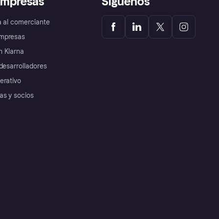
empresas
Síguenos
a al comerciante
mpresas
 Klarna
desarrolladores
erativo
as y socios