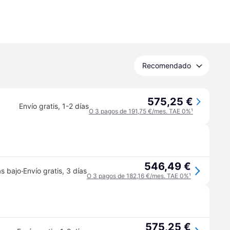
Recomendado
575,25 €
Envío gratis
,
1-2 días
O 3 pagos de 191,75 €/mes. TAE 0%
¹
546,49 €
·
s bajo
Envío gratis
,
3 días
O 3 pagos de 182,16 €/mes. TAE 0%
¹
575,25 €