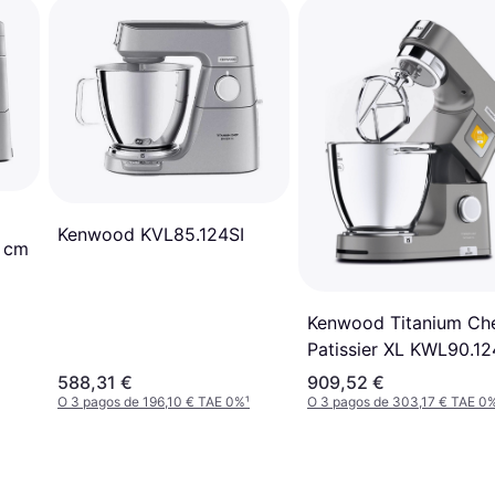
Kenwood KVL85.124SI
 cm
Kenwood Titanium Ch
Patissier XL KWL90.12
588,31 €
909,52 €
O 3 pagos de 196,10 € TAE 0%
¹
O 3 pagos de 303,17 € TAE 0