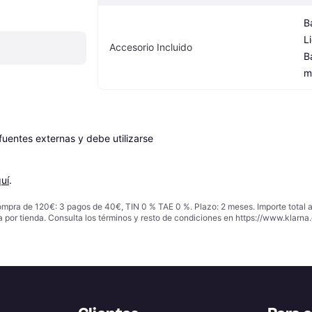
B
L
Accesorio Incluido
B
m
entes externas y debe utilizarse 
uí
.
ompra de 120€: 3 pagos de 40€, TIN 0 % TAE 0 %. Plazo: 2 meses. Importe total
a por tienda. Consulta los términos y resto de condiciones en
https://www.klarna.