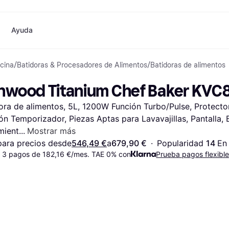
Ayuda
cina
/
Batidoras & Procesadores de Alimentos
/
Batidoras de alimentos
o
Compras y recompensas
Compra y compara precios
Banca
Móvil
Fotografías
Materia
Cashback
Rebajas
Tarjeta Klarna
Juegos y Entretenimiento
eSIM internacional
¿
nwood Titanium Chef Baker KVC8
Directorio de tiendas
Belleza
Saldo
Teléfonos & Wearables
e
Suscripciones
Ropa
Cuentas de ahorro
Niños y Familia
ora de alimentos, 5L, 1200W Función Turbo/Pulse, Protector
Invita a un amigo
Juguetes
Cuenta Flex
Transportes Motorizados
Hogares e Interiores
Depósito a plazo fijo
Jardín y Patio
ón Temporizador, Piezas Aptas para Lavavajillas, Pantalla, 
Pay
Audio y Video
Electrodomésticos de
mient
Mostrar más
Deportes y Aire libre
Cocina
ara precios desde
546,49 €
a
679,90 €
·
Popularidad 
14 
En
Informática
Electrodomésticos
 3 pagos de 182,16 €/mes. TAE 0% con
Prueba pagos flexibl
ndas
Hazlo tú mismo
Libros, Películas y Música
Todas 