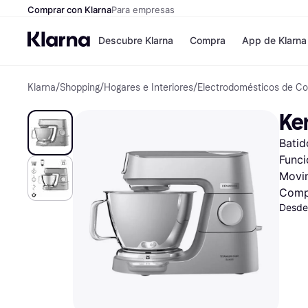
Comprar con Klarna
Para empresas
Descubre Klarna
Compra
App de Klarna
Klarna
/
Shopping
/
Hogares e Interiores
/
Electrodomésticos de Co
Formas de pag
Tiendas
Formas de pago
MediaMarkt
Ke
Paga ahora
Shein
Paga en 3 plazos
Zalando Priv
Batid
Paga en 30 días
Zara
Financiación
JD Sports
Funci
Klarna en Apple 
Movi
Comp
Desde
Directorio de tie