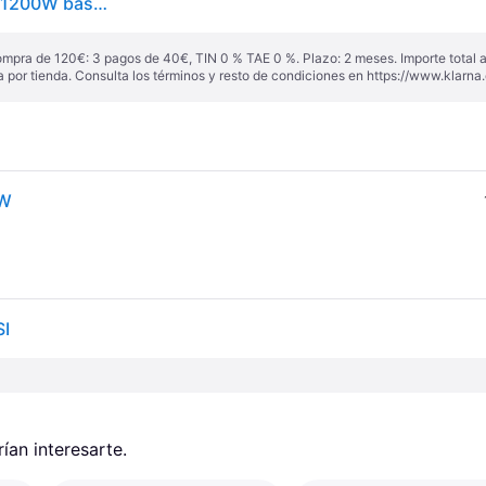
Procesador de alimentos Kenwood KVC85.124SI 5L 1200W báscula integrada plata
ompra de 120€: 3 pagos de 40€, TIN 0 % TAE 0 %. Plazo: 2 meses. Importe total
a por tienda. Consulta los términos y resto de condiciones en
https://www.klarna.
 W
SI
an interesarte.