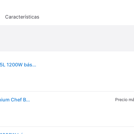
o
Características
Procesador de alimentos Kenwood KVC85.124SI 5L 1200W báscula integrada plata
Kenwood - Kvc85.124.si - Robot De Repostería Titanium Chef Baker - 2 Tazones De Acero Inoxidable De 3,5l Y 5l - Balanza Integrada De 6kg - Blender De 1,8l - 1
Precio má