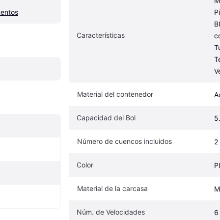
M
mentos
P
B
Características
c
T
T
V
Material del contenedor
A
Capacidad del Bol
5
Número de cuencos incluidos
2
Color
P
Material de la carcasa
M
Núm. de Velocidades
6