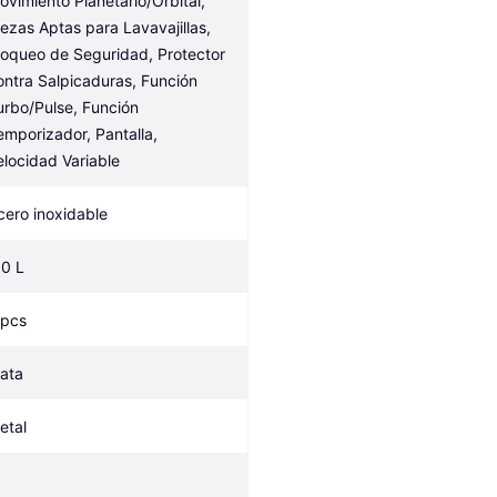
ovimiento Planetario/Orbital, 
iezas Aptas para Lavavajillas, 
loqueo de Seguridad, Protector 
ontra Salpicaduras, Función 
urbo/Pulse, Función 
emporizador, Pantalla, 
elocidad Variable
cero inoxidable
.0 L
 pcs
lata
etal