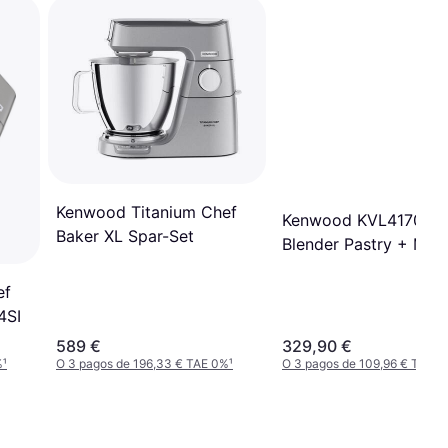
Kenwood Titanium Chef
Kenwood KVL4170S 6
Baker XL Spar-Set
Blender Pastry + Meta
Chopper
ef
4SI
589 €
329,90 €
%
¹
O 3 pagos de 196,33 € TAE 0%
¹
O 3 pagos de 109,96 € TAE 0