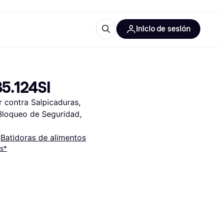
Inicio de sesión
Más información
les de oficina
Qué es Klarna?
5.124SI
 contra Salpicaduras, 
Bloqueo de Seguridad, 
 
Batidoras de alimentos
es*
las categorías