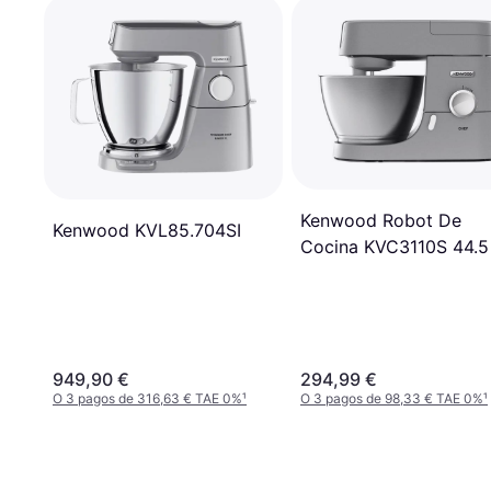
Kenwood Robot De
Kenwood KVL85.704SI
Cocina KVC3110S 44.5
949,90 €
294,99 €
O 3 pagos de 316,63 € TAE 0%
¹
O 3 pagos de 98,33 € TAE 0%
¹