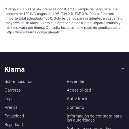
¹
*Paga en 3 plazos sin intereses con Klarna. Ejemplo de pago para una
compra de 120€: 3 pagos de 40€, TIN 0 % TAE 0 %. Plazo: 2 meses.
Importe total adeudado 120€. Solo es válido para residentes en España y
mayores de 18 años. Sujeto a la aprobación de Klarna. Importe mínimo y
máximo varía por tienda. Consulta los términos y resto de condiciones en
https://www.klarna.com/es/legal/
.
Klarna
Sobre nosotros
Revender
Carreras
Accesibilidad
Legal
Auto-Track
Prensa
Contacto
Privacidad
Información de contacto para
las autoridades
Seguridad
Gobernanza corporativa