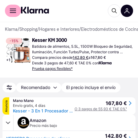
Comprar con Klarna
Para empresas
Klarna
/
Shopping
/
Hogares e Interiores
/
Electrodomésticos de Cocin
Kesser KM 3000
-15%
Batidora de alimentos, 5.5L, 1500W Bloqueo de Seguridad, 
Iluminación, Función Turbo/Pulse, Protector contra 
Salpicaduras, Pantalla
Compara precios desde
142,80 €
a
167,80 €
+
1
Desde 3 pagos de 47,60 € TAE 0% con
Prueba pagos flexibles*
Recomendado
El precio incluye el envío
Mano Mano
Anuncio
167,80 €
Envío gratis
,
4 días
O 3 pagos de 55,93 € TAE 0%
¹
Kesser - 3 En 1 Procesador De Alimentos Universal K-km 3000 Con Picadora Amasadora Batidora Multifuncional 5.5l Tazón Con 3 Herramientas Para Mezclar Cobre
Amazon
Precio más bajo
142,80 €