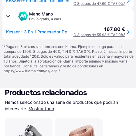
KESSER® Procesador de alimentos universal 3 en 1 K-KM 3000 con amasadora multifuncional tazón Fleischwolf de 5,5 l, llaves con 3 utensilios para mezclar, exprimidor de 1,5 l, cobre
O 3 pagos de 47,60 € TAE 0%
¹
Mano Mano
Envío gratis
,
4 días
167,80 €
Kesser - 3 En 1 Procesador De Alimentos Universal K-km 3000 Con Picadora Amasadora Batidora Multifuncional 5.5l Tazón Con 3 Herramientas Para Mezclar Cobre
O 3 pagos de 55,93 € TAE 0%
¹
¹
*Paga en 3 plazos sin intereses con Klarna. Ejemplo de pago para una
compra de 120€: 3 pagos de 40€, TIN 0 % TAE 0 %. Plazo: 2 meses. Importe
total adeudado 120€. Solo es válido para residentes en España y mayores de
18 años. Sujeto a la aprobación de Klarna. Importe mínimo y máximo varía
por tienda. Consulta los términos y resto de condiciones en
https://www.klarna.com/es/legal/
.
Productos relacionados
Hemos seleccionado una serie de productos que podrían 
interesarte.
Mostrar todo