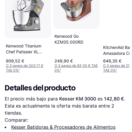
Kenwood Go
KZM35.000RD
Kenwood Titanium
KitchenAid Bat
Chef Patissier XL
Amasadora Con
KWL90.124SI
Elevable 6.6L
909,52 €
249,90 €
649,35 €
O 3 pagos de 303,17 €
O 3 pagos de 83,30 € TAE
O 3 pagos de 216
TAE 0%
¹
0%
¹
TAE 0%
¹
Detalles del producto
El precio más bajo para 
Kesser KM 3000
 es 
142,80 €
. 
Esta es actualmente la oferta más barata entre 
2
tiendas.
Comparar:
Kesser Batidoras & Procesadores de Alimentos