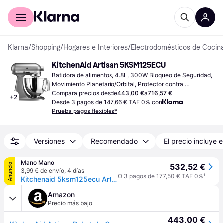
Comprar con Klarna
Para empresas
Klarna
/
Shopping
/
Hogares e Interiores
/
Electrodomésticos de Cocin
KitchenAid Artisan 5KSM125ECU
Batidora de alimentos, 4.8L, 300W Bloqueo de Seguridad, 
Movimiento Planetario/Orbital, Protector contra 
Salpicaduras, Piezas Aptas para Lavavajillas
Compara precios desde
443,00 €
a
716,57 €
+
2
Desde 3 pagos de 147,66 € TAE 0% con
Prueba pagos flexibles*
Versiones
Recomendado
El precio incluye e
Mano Mano
Anuncio
532,52 €
3,99 € de envío
,
4 días
O 3 pagos de 177,50 € TAE 0%
¹
Kitchenaid 5ksm125ecu Artisan Robot De Cocina Gris Plata
Amazon
Precio más bajo
443,00 €