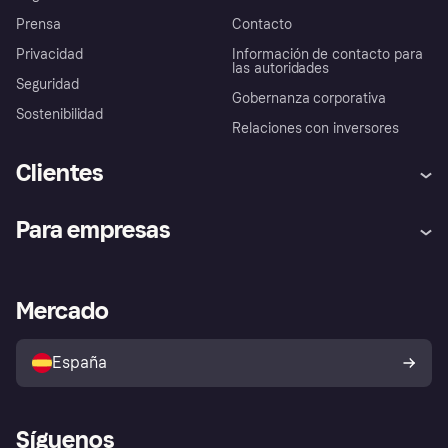
Prensa
Contacto
Privacidad
Información de contacto para
las autoridades
Seguridad
Gobernanza corporativa
Sostenibilidad
Relaciones con inversores
Clientes
Ayuda
Promesa de protección contra
Para empresas
el fraude
Inicio de sesión
Nuestra promesa
Asistencia al comerciante
Portal de desarrolladores
Klarna app
Bienestar financiero
Acceso empresas
Estado operativo
Mercado
Directorio de tiendas
Configuración de privacidad
Vende con Klarna
Plataformas y socios
Política de protección al
comprador de Klarna
Tu derecho de desistimiento
España
Reclamaciones
Síguenos