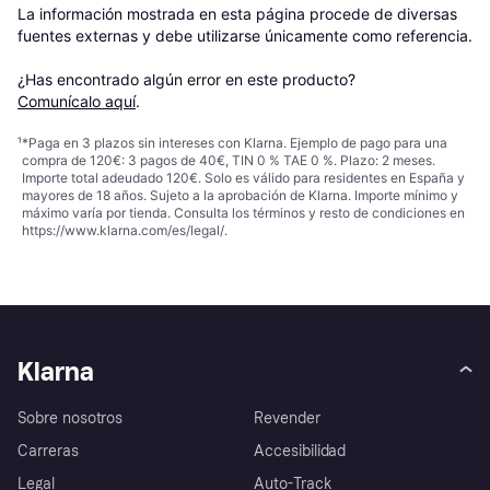
La información mostrada en esta página procede de diversas 
fuentes externas y debe utilizarse únicamente como referencia.

¿Has encontrado algún error en este producto? 
Comunícalo aquí
.
¹
*Paga en 3 plazos sin intereses con Klarna. Ejemplo de pago para una
compra de 120€: 3 pagos de 40€, TIN 0 % TAE 0 %. Plazo: 2 meses.
Importe total adeudado 120€. Solo es válido para residentes en España y
mayores de 18 años. Sujeto a la aprobación de Klarna. Importe mínimo y
máximo varía por tienda. Consulta los términos y resto de condiciones en
https://www.klarna.com/es/legal/
.
Klarna
Sobre nosotros
Revender
Carreras
Accesibilidad
Legal
Auto-Track