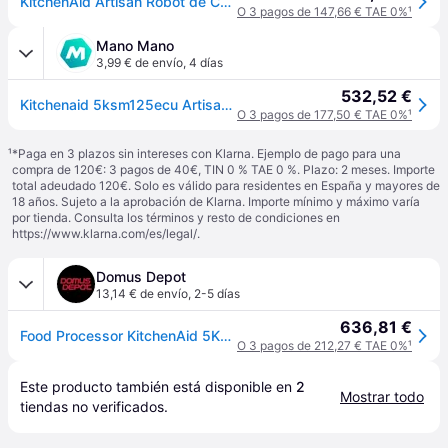
KitchenAid Artisan Robot de Cocina Amasadora 4,7L Plata moldeado
O 3 pagos de 147,66 € TAE 0%
¹
Mano Mano
3,99 € de envío
,
4 días
532,52 €
Kitchenaid 5ksm125ecu Artisan Robot De Cocina Gris Plata
O 3 pagos de 177,50 € TAE 0%
¹
¹
*Paga en 3 plazos sin intereses con Klarna. Ejemplo de pago para una
compra de 120€: 3 pagos de 40€, TIN 0 % TAE 0 %. Plazo: 2 meses. Importe
total adeudado 120€. Solo es válido para residentes en España y mayores de
18 años. Sujeto a la aprobación de Klarna. Importe mínimo y máximo varía
por tienda. Consulta los términos y resto de condiciones en
https://www.klarna.com/es/legal/
.
Domus Depot
13,14 € de envío
,
2-5 días
636,81 €
Food Processor KitchenAid 5KSM125ECU Silver 300 W 4,8 L
O 3 pagos de 212,27 € TAE 0%
¹
Este producto también está disponible en 
2
Mostrar todo
tiendas
 no verificados.