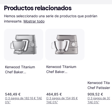
Productos relacionados
Hemos seleccionado una serie de productos que podrían 
interesarte.
Mostrar todo
Kenwood Titanium
Kenwood Titanium
Chef Baker
Chef Baker
KVC85.314SI
KVC85.124SI
Kenwood Titan
Chef Patissier 
KWL90.124SI
546,49 €
464,85 €
909,52 €
O 3 pagos de 182,16 € TAE
O 3 pagos de 154,95 €
O 3 pagos de 303
0%
¹
TAE 0%
¹
TAE 0%
¹