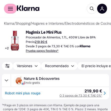
Comprar con Klarna
Para empresas
Klarna
/
Shopping
/
Hogares e Interiores
/
Electrodomésticos de Cocin
Magimix Le Mini Plus
Procesador de Alimentos, 1.7L, 400W Libre de BPA
Precio
219,90 €
Desde 3 pagos de 73,30 € TAE 0% con
+
2
Prueba pagos flexibles*
Versiones
Recomendado
El precio incluye e
Nature & Découvertes
Envío gratis
219,90 €
Robot mini plus rouge
O 3 pagos de 73,30 € TAE 0%
¹
¹
*Paga en 3 plazos sin intereses con Klarna. Ejemplo de pago para una
compra de 120€: 3 pagos de 40€, TIN 0 % TAE 0 %. Plazo: 2 meses. Importe