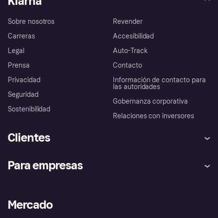
Klarna
Sobre nosotros
Revender
Carreras
Accesibilidad
Legal
Auto-Track
Prensa
Contacto
Privacidad
Información de contacto para
las autoridades
Seguridad
Gobernanza corporativa
Sostenibilidad
Relaciones con inversores
Clientes
Ayuda
Promesa de protección contra
Para empresas
el fraude
Inicio de sesión
Nuestra promesa
Asistencia al comerciante
Portal de desarrolladores
Klarna app
Bienestar financiero
Acceso empresas
Estado operativo
Mercado
Directorio de tiendas
Configuración de privacidad
Vende con Klarna
Plataformas y socios
Política de protección al