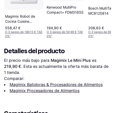
Kenwood MultiPro
Bosch MultiTal
Compact+ FDM316SS
MC812S814
Magimix Robot de
Cocina Cuisine
5200XL Blanco
558,47 €
194,90 €
208,63 €
O 3 pagos de 186,15 € TAE
O 3 pagos de 59,99 € TAE
O 3 pagos de 69,
0%
¹
0%
¹
0%
¹
Detalles del producto
El precio más bajo para 
Magimix Le Mini Plus
 es 
219,90 €
. Esta es actualmente la oferta más barata de 
1 tienda.
Comparar:
Magimix Batidoras & Procesadores de Alimentos
Magimix Procesadores de Alimentos