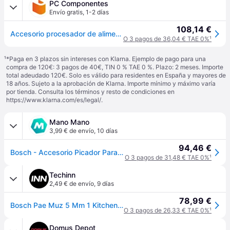
PC Componentes
Envío gratis
,
1-2 días
108,14 €
Accesorio procesador de alimentos Bosch MUZ5MM1 Inox para robots MUM5
O 3 pagos de 36,04 € TAE 0%
¹
¹
*Paga en 3 plazos sin intereses con Klarna. Ejemplo de pago para una
compra de 120€: 3 pagos de 40€, TIN 0 % TAE 0 %. Plazo: 2 meses. Importe
total adeudado 120€. Solo es válido para residentes en España y mayores de
18 años. Sujeto a la aprobación de Klarna. Importe mínimo y máximo varía
por tienda. Consulta los términos y resto de condiciones en
https://www.klarna.com/es/legal/
.
Mano Mano
3,99 € de envío
,
10 días
94,46 €
Bosch - Accesorio Picador Para Robot De Cocina Muz5mm1 De
O 3 pagos de 31,48 € TAE 0%
¹
Techinn
2,49 € de envío
,
9 días
78,99 €
Bosch Pae Muz 5 Mm 1 Kitchen Robot Blanco One Size / EU Plug 220V
O 3 pagos de 26,33 € TAE 0%
¹
Domus Depot