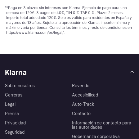
¹
*Paga en 3 plazos sin intereses con Klarna. Ejemplo de pago para una
compra de 120€: 3 pagos de 40€, TIN 0 % TAE 0 %. Plazo: 2 meses.
Importe total adeudado 120€. Solo es válido para residentes en España y
mayores de 18 años. Sujeto a la aprobación de Klarna. Importe mínimo y
máximo varía por tienda. Consulta los términos y resto de condiciones en
https://www.klarna.com/es/legal/
.
Klarna
Sobre nosotros
Revender
Carreras
Accesibilidad
Legal
Auto-Track
Prensa
Contacto
Privacidad
Información de contacto para
las autoridades
Seguridad
Gobernanza corporativa