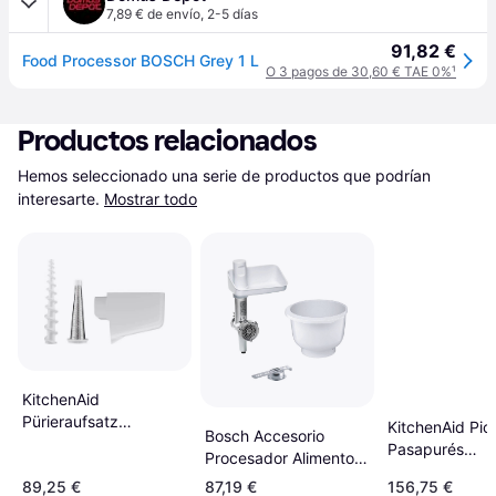
7,89 € de envío
,
2-5 días
91,82 €
Food Processor BOSCH Grey 1 L
O 3 pagos de 30,60 € TAE 0%
¹
Productos relacionados
Hemos seleccionado una serie de productos que podrían 
interesarte.
Mostrar todo
KitchenAid
Pürieraufsatz
KitchenAid Pic
Bosch Accesorio
5KSMFVSP
Pasapurés
Procesador Alimentos
5ksmfvsfga
MUZ5BS1 Blanco
89,25 €
87,19 €
156,75 €