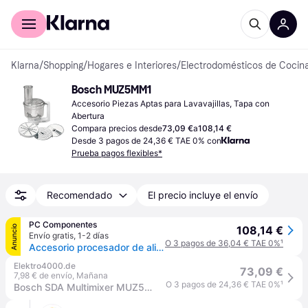
Comprar con Klarna
Para empresas
Klarna
/
Shopping
/
Hogares e Interiores
/
Electrodomésticos de Cocin
Bosch MUZ5MM1
Accesorio Piezas Aptas para Lavavajillas, Tapa con 
Abertura
Compara precios desde
73,09 €
a
108,14 €
Desde 3 pagos de 24,36 € TAE 0% con
Prueba pagos flexibles*
Recomendado
El precio incluye el envío
PC Componentes
Anuncio
108,14 €
Envío gratis
,
1-2 días
O 3 pagos de 36,04 € TAE 0%
¹
Accesorio procesador de alimentos Bosch MUZ5MM1 Inox para robots MUM5
Elektro4000.de
73,09 €
7,98 € de envío
,
Mañana
O 3 pagos de 24,36 € TAE 0%
¹
Bosch SDA Multimixer MUZ5MM1