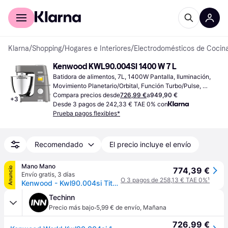
Comprar con Klarna
Para empresas
Klarna
/
Shopping
/
Hogares e Interiores
/
Electrodomésticos de Cocin
Kenwood KWL90.004SI 1400 W 7 L
Batidora de alimentos, 7L, 1400W Pantalla, Iluminación, 
Movimiento Planetario/Orbital, Función Turbo/Pulse, 
Protector contra Salpicaduras, Función Temporizador, 
Compara precios desde
726,99 €
a
949,90 €
+
3
Almacenamiento de cable, Piezas Aptas para Lavavajillas
Desde 3 pagos de 242,33 € TAE 0% con
Prueba pagos flexibles*
Recomendado
El precio incluye el envío
Mano Mano
Anuncio
774,39 €
Envío gratis
,
3 días
O 3 pagos de 258,13 € TAE 0%
¹
Kenwood - Kwl90.004si Titanium Chef Patissier Xl Robot De Cocina
Techinn
·
Precio más bajo
5,99 € de envío
,
Mañana
726,99 €