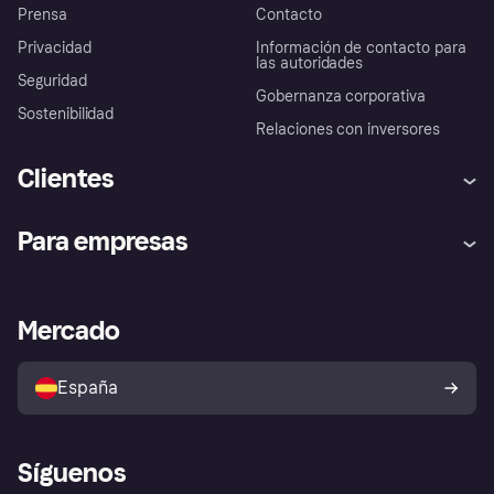
Prensa
Contacto
Privacidad
Información de contacto para
las autoridades
Seguridad
Gobernanza corporativa
Sostenibilidad
Relaciones con inversores
Clientes
Ayuda
Promesa de protección contra
Para empresas
el fraude
Inicio de sesión
Nuestra promesa
Asistencia al comerciante
Portal de desarrolladores
Klarna app
Bienestar financiero
Acceso empresas
Estado operativo
Mercado
Directorio de tiendas
Configuración de privacidad
Vende con Klarna
Plataformas y socios
Política de protección al
comprador de Klarna
Tu derecho de desistimiento
España
Reclamaciones
Síguenos