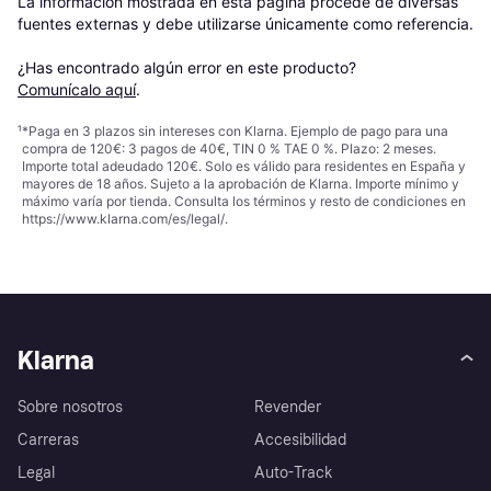
La información mostrada en esta página procede de diversas 
fuentes externas y debe utilizarse únicamente como referencia.

¿Has encontrado algún error en este producto? 
Comunícalo aquí
.
¹
*Paga en 3 plazos sin intereses con Klarna. Ejemplo de pago para una
compra de 120€: 3 pagos de 40€, TIN 0 % TAE 0 %. Plazo: 2 meses.
Importe total adeudado 120€. Solo es válido para residentes en España y
mayores de 18 años. Sujeto a la aprobación de Klarna. Importe mínimo y
máximo varía por tienda. Consulta los términos y resto de condiciones en
https://www.klarna.com/es/legal/
.
Klarna
Sobre nosotros
Revender
Carreras
Accesibilidad
Legal
Auto-Track