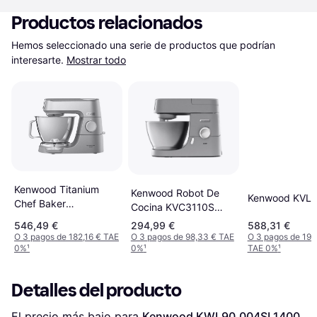
Productos relacionados
Hemos seleccionado una serie de productos que podrían 
interesarte.
Mostrar todo
Kenwood Titanium
Kenwood Robot De
Kenwood KVL8
Chef Baker
Cocina KVC3110S
KVC85.124SI
44.5 cm
546,49 €
294,99 €
588,31 €
O 3 pagos de 182,16 € TAE
O 3 pagos de 98,33 € TAE
O 3 pagos de 196
0%
¹
0%
¹
TAE 0%
¹
Detalles del producto
El precio más bajo para 
Kenwood KWL90.004SI 1400 