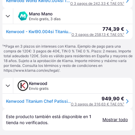
Kenwood World Kwl90.004si 1400w 7l Dough Mixer Plateado One Size / EU Plug 220V
O 3 pagos de 242,33 € TAE 0%
¹
Mano Mano
Envío gratis
,
3 días
774,39 €
Kenwood - Kwl90.004si Titanium Chef Patissier Xl Robot De Cocina
O 3 pagos de 258,13 € TAE 0%
¹
¹
*Paga en 3 plazos sin intereses con Klarna. Ejemplo de pago para una
compra de 120€: 3 pagos de 40€, TIN 0 % TAE 0 %. Plazo: 2 meses. Importe
total adeudado 120€. Solo es válido para residentes en España y mayores de
18 años. Sujeto a la aprobación de Klarna. Importe mínimo y máximo varía
por tienda. Consulta los términos y resto de condiciones en
https://www.klarna.com/es/legal/
.
Kenwood
Envío gratis
949,90 €
Kenwood Titanium Chef Patissier XL KWL90.004SI
O 3 pagos de 316,63 € TAE 0%
¹
Este producto también está disponible en 
1
Mostrar todo
tienda
 no verificados.