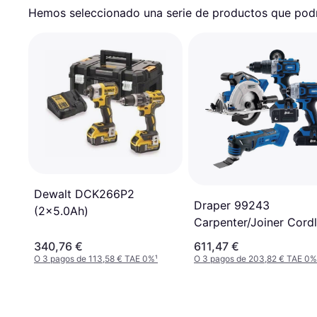
Hemos seleccionado una serie de productos que podrí
Dewalt DCK266P2
Draper 99243
(2x5.0Ah)
Carpenter/Joiner Cord
Tool Kit
340,76 €
611,47 €
O 3 pagos de 113,58 € TAE 0%
¹
O 3 pagos de 203,82 € TAE 0%