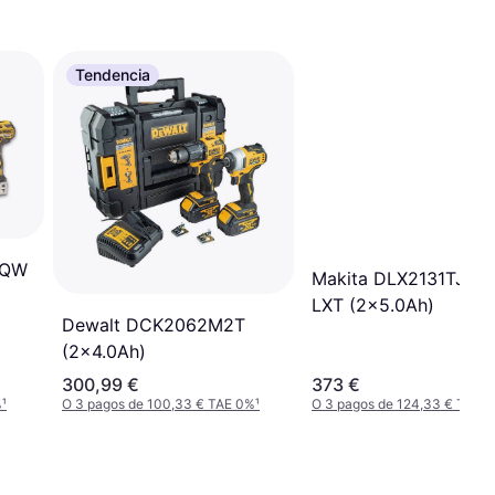
Tendencia
-QW
Makita DLX2131TJ 18
LXT (2x5.0Ah)
Dewalt DCK2062M2T
(2x4.0Ah)
300,99 €
373 €
%
¹
O 3 pagos de 100,33 € TAE 0%
¹
O 3 pagos de 124,33 € TAE 