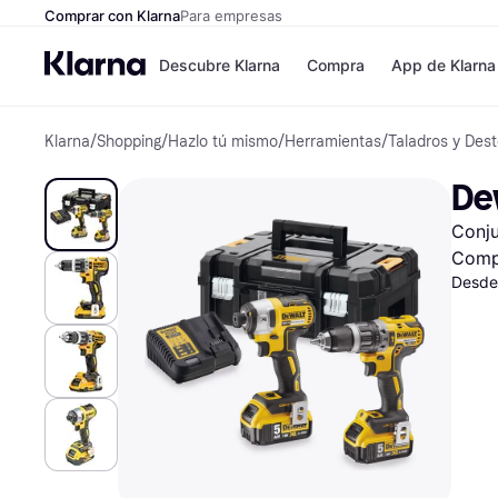
Comprar con Klarna
Para empresas
Descubre Klarna
Compra
App de Klarna
Klarna
/
Shopping
/
Hazlo tú mismo
/
Herramientas
/
Taladros y Dest
Formas de pag
Tiendas
Formas de pago
MediaMarkt
De
Paga ahora
Shein
Paga en 3 plazos
Zalando Priv
Conju
Paga en 30 días
Zara
Financiación
JD Sports
Comp
Klarna en Apple 
Desde
Directorio de tie