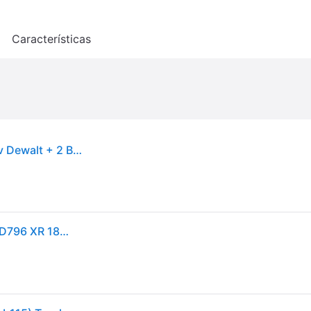
o
Características
Paquete De Taladro + Atornillador De Impacto 18v Dewalt + 2 Baterias De 5ah + Cargador + Maletin Tstak - Dck266p2t
DEWALT DCK266P2T-QW - Kit Taladro Percutor DCD796 XR 18V, Atornillador de Impacto DCF887, 2 Baterías 5Ah + Cargador DCB115, Maletín Tstak