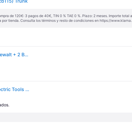
cb115) Trunk
ompra de 120€: 3 pagos de 40€, TIN 0 % TAE 0 %. Plazo: 2 meses. Importe total
a por tienda. Consulta los términos y resto de condiciones en
https://www.klarna.
Paquete De Taladro + Atornillador De Impacto 18v Dewalt + 2 Baterias De 5ah + Cargador + Maletin Tstak - Dck266p2t
Dewalt Dck266p2t Dcd796+dcf887 2x5 0ah 18v Electric Tools Kit Plateado One Size / EU Plug 220V
cados.