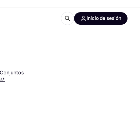
Inicio de sesión
Más información
les de oficina
Qué es Klarna?
Conjuntos
es*
las categorías