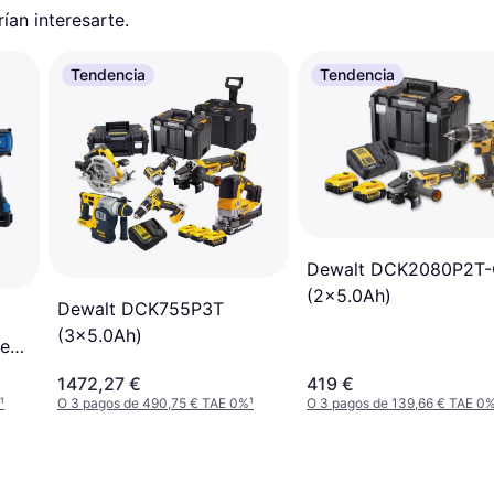
an interesarte.
Tendencia
Tendencia
Dewalt DCK2080P2T
(2x5.0Ah)
Dewalt DCK755P3T
(3x5.0Ah)
less
1472,27 €
419 €
¹
O 3 pagos de 490,75 € TAE 0%
¹
O 3 pagos de 139,66 € TAE 0