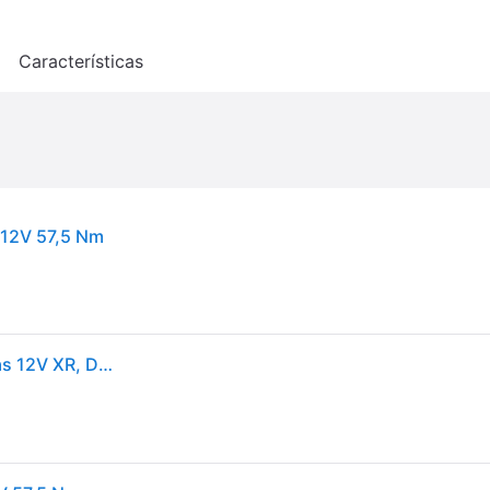
o
Características
 12V 57,5 Nm
DEWALT Taladro atornillador compacto sin escobillas 12V XR, DCD701D2-QW