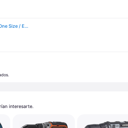
Dewalt Dcd701d2-qw Electric Screwdriver Amarillo One Size / EU Plug 220V
cados.
an interesarte.