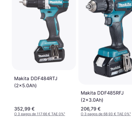
Makita DDF484RTJ
(2x5.0Ah)
Makita DDF485RFJ
(2x3.0Ah)
352,99 €
206,79 €
O 3 pagos de 117,66 € TAE 0%
¹
O 3 pagos de 68,93 € TAE 0%
¹