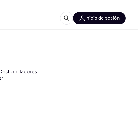
Inicio de sesión
Más información
iales de oficina
Qué es Klarna?
Destornilladores
s*
 las categorías