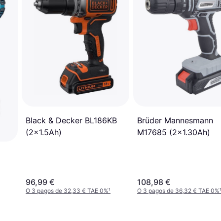
Black & Decker BL186KB
Brüder Mannesmann
(2x1.5Ah)
M17685 (2x1.30Ah)
96,99 €
108,98 €
O 3 pagos de 32,33 € TAE 0%
¹
O 3 pagos de 36,32 € TAE 0%