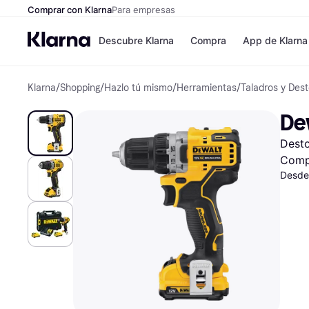
Comprar con Klarna
Para empresas
Descubre Klarna
Compra
App de Klarna
Klarna
/
Shopping
/
Hazlo tú mismo
/
Herramientas
/
Taladros y Dest
Tiendas
Formas de pag
Formas de pago
MediaMarkt
De
Paga ahora
Shein
Paga en 3 plazos
Zalando Prive
Desto
Paga en 30 días
Zara
Financiación
JD Sports
Comp
Klarna en Apple 
Desde
Directorio de tien