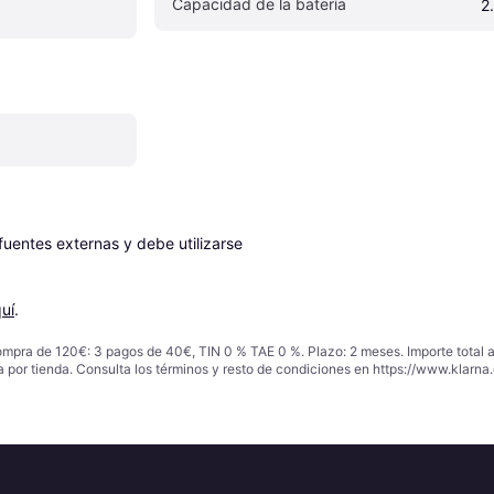
Capacidad de la batería
2
entes externas y debe utilizarse 
uí
.
ompra de 120€: 3 pagos de 40€, TIN 0 % TAE 0 %. Plazo: 2 meses. Importe total
a por tienda. Consulta los términos y resto de condiciones en
https://www.klarna.