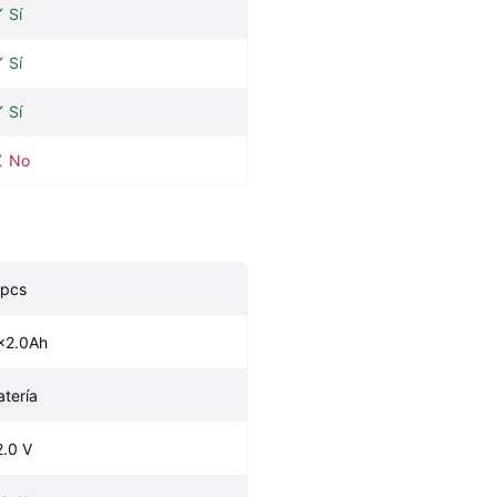
Sí
Sí
Sí
No
 pcs
x2.0Ah
atería
2.0 V