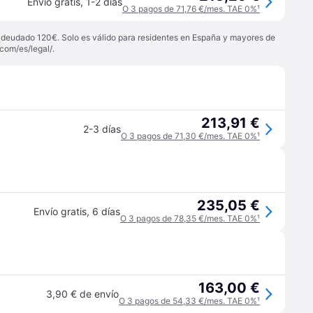
Envío gratis
,
1-2 días
O 3 pagos de 71,76 €/mes. TAE 0%
¹
 adeudado 120€. Solo es válido para residentes en España y mayores de
com/es/legal/
.
213,91 €
2-3 días
O 3 pagos de 71,30 €/mes. TAE 0%
¹
235,05 €
Envío gratis
,
6 días
O 3 pagos de 78,35 €/mes. TAE 0%
¹
163,00 €
3,90 € de envío
O 3 pagos de 54,33 €/mes. TAE 0%
¹