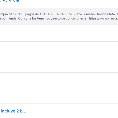
V 57,5 Nm
ompra de 120€: 3 pagos de 40€, TIN 0 % TAE 0 %. Plazo: 2 meses. Importe total
a por tienda. Consulta los términos y resto de condiciones en
https://www.klarna.
Taladro a batería dewalt 12v brushless - 2 baterias - incluye 2 baterías li-ion 2ah, cargador multi-voltaje xr, pinza para cinturón y maletín tstak - dcd701d2-qw