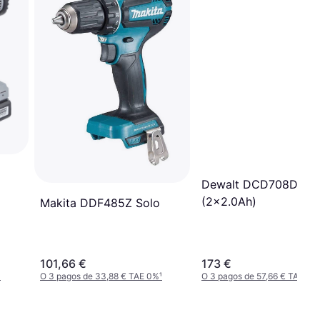
Dewalt DCD708D2T
(2x2.0Ah)
Makita DDF485Z Solo
101,66 €
173 €
¹
O 3 pagos de 33,88 € TAE 0%
¹
O 3 pagos de 57,66 € TAE 0%