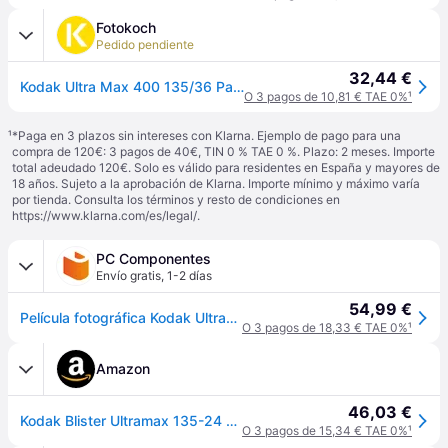
Fotokoch
Pedido pendiente
32,44 €
Kodak Ultra Max 400 135/36 Paquete de 3 películas de 35 mm
O 3 pagos de 10,81 € TAE 0%
¹
¹
*Paga en 3 plazos sin intereses con Klarna. Ejemplo de pago para una
compra de 120€: 3 pagos de 40€, TIN 0 % TAE 0 %. Plazo: 2 meses. Importe
total adeudado 120€. Solo es válido para residentes en España y mayores de
18 años. Sujeto a la aprobación de Klarna. Importe mínimo y máximo varía
por tienda. Consulta los términos y resto de condiciones en
https://www.klarna.com/es/legal/
.
PC Componentes
Envío gratis
,
1-2 días
54,99 €
Película fotográfica Kodak UltraMax 135-24 ISO 400 36 exposiciones Pack 3 unidades
O 3 pagos de 18,33 € TAE 0%
¹
Amazon
46,03 €
Kodak Blister Ultramax 135-24 Tpack - Pack de 3 Pellicules 35mm, ISO 400, 36 Exposiciones, Idéales pour Photos en Intérieur et en Extérieur
O 3 pagos de 15,34 € TAE 0%
¹