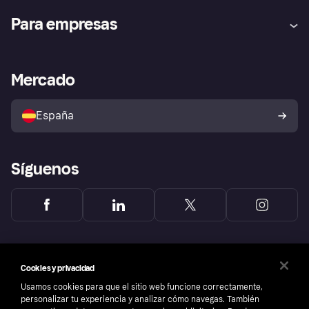
Ayuda
Promesa de protección contra
Para empresas
el fraude
Inicio de sesión
Nuestra promesa
Asistencia al comerciante
Portal de desarrolladores
Klarna app
Bienestar financiero
Acceso empresas
Estado operativo
Mercado
Directorio de tiendas
Configuración de privacidad
Vende con Klarna
Plataformas y socios
Política de protección al
comprador de Klarna
Tu derecho de desistimiento
España
Reclamaciones
Síguenos
Cookies y privacidad
Usamos cookies para que el sitio web funcione correctamente,
personalizar tu experiencia y analizar cómo navegas. También