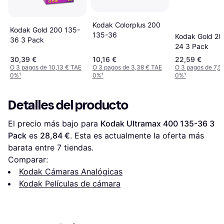
Kodak Colorplus 200
Kodak Gold 200 135-
135-36
Kodak Gold 20
36 3 Pack
24 3 Pack
30,39 €
10,16 €
22,59 €
O 3 pagos de 10,13 € TAE
O 3 pagos de 3,38 € TAE
O 3 pagos de 7,5
0%
¹
0%
¹
0%
¹
Detalles del producto
El precio más bajo para 
Kodak Ultramax 400 135-36 3 
Pack
 es 
28,84 €
. Esta es actualmente la oferta más 
barata entre 
7
 tiendas.
Comparar:
Kodak Cámaras Analógicas
Kodak Películas de cámara