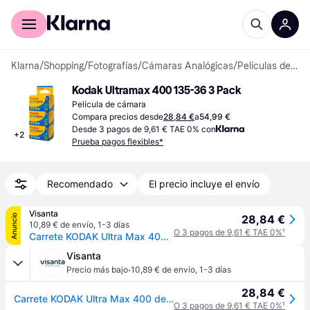
Comprar con Klarna
Para empresas
Klarna
/
Shopping
/
Fotografías
/
Cámaras Analógicas
/
Películas de cámara
Kodak Ultramax 400 135-36 3 Pack
Película de cámara
Compara precios desde
28,84 €
a
54,99 €
Desde 3 pagos de 9,61 € TAE 0% con
+
2
Prueba pagos flexibles*
Recomendado
El precio incluye el envío
Visanta
Anuncio
28,84 €
10,89 € de envío
,
1-3 días
O 3 pagos de 9,61 € TAE 0%
¹
Carrete KODAK Ultra Max 400 de 36 exp Pack 3
Visanta
·
Precio más bajo
10,89 € de envío
,
1-3 días
28,84 €
Carrete KODAK Ultra Max 400 de 36 exp Pack 3
O 3 pagos de 9,61 € TAE 0%
¹