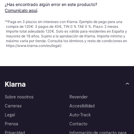
¿Has encontrado algún error en este producto? 
Comunícalo aquí
.
¹
*Paga en 3 plazos sin intereses con Klarna. Ejemplo de pago para una
compra de 120€: 3 pagos de 40€, TIN 0 % TAE 0 %. Plazo: 2 meses.
Importe total adeudado 120€. Solo es válido para residentes en España y
mayores de 18 años. Sujeto a la aprobación de Klarna. Importe mínimo y
máximo varía por tienda. Consulta los términos y resto de condiciones en
https://www.klarna.com/es/legal/
.
Klarna
Sobre nosotros
Revender
Carreras
Accesibilidad
Legal
Auto-Track
Prensa
Contacto
Privacidad
Información de contacto para