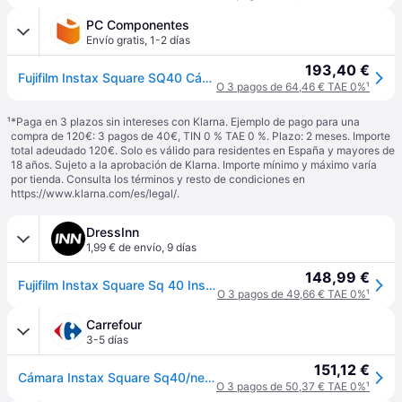
PC Componentes
Envío gratis
,
1-2 días
193,40 €
Fujifilm Instax Square SQ40 Cámara Instantánea Negra
O 3 pagos de 64,46 € TAE 0%
¹
¹
*Paga en 3 plazos sin intereses con Klarna. Ejemplo de pago para una
compra de 120€: 3 pagos de 40€, TIN 0 % TAE 0 %. Plazo: 2 meses. Importe
total adeudado 120€. Solo es válido para residentes en España y mayores de
18 años. Sujeto a la aprobación de Klarna. Importe mínimo y máximo varía
por tienda. Consulta los términos y resto de condiciones en
https://www.klarna.com/es/legal/
.
DressInn
1,99 € de envío
,
9 días
148,99 €
Fujifilm Instax Square Sq 40 Instant Camera Negro
O 3 pagos de 49,66 € TAE 0%
¹
Carrefour
3-5 días
151,12 €
Cámara Instax Square Sq40/negra Fujifilm
O 3 pagos de 50,37 € TAE 0%
¹