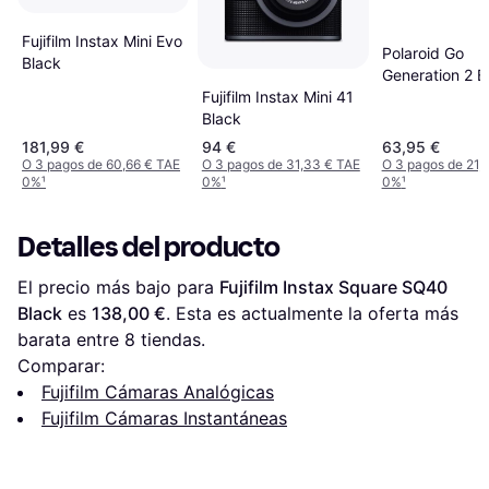
Fujifilm Instax Mini Evo
Polaroid Go
Black
Generation 2 B
Fujifilm Instax Mini 41
Black
181,99 €
94 €
63,95 €
O 3 pagos de 60,66 € TAE
O 3 pagos de 31,33 € TAE
O 3 pagos de 21,
0%
¹
0%
¹
0%
¹
Detalles del producto
El precio más bajo para 
Fujifilm Instax Square SQ40 
Black
 es 
138,00 €
. Esta es actualmente la oferta más 
barata entre 
8
 tiendas.
Comparar:
Fujifilm Cámaras Analógicas
Fujifilm Cámaras Instantáneas