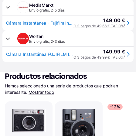
MediaMarkt
Envío gratis
,
2-5 días
149,00 €
Cámara instantánea - Fujifilm Instax SQ40, Flash integrado, Exposición automática, Lente y espejo selfie, Negro
O 3 pagos de 49,66 € TAE 0%
¹
Worten
Envío gratis
,
2-3 días
149,99 €
Cámara Instantánea FUJIFILM Instax SQ40 (Negro - Obturación: 1/2 - 1/400 s - 62x62mm)
O 3 pagos de 49,99 € TAE 0%
¹
Productos relacionados
Hemos seleccionado una serie de productos que podrían 
interesarte.
Mostrar todo
-12%