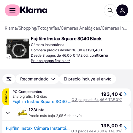
Comprar con Klarna
Para empresas
Klarna
/
Shopping
/
Fotografías
/
Cámaras Analógicas
/
Cámaras Instantáneas
Fujifilm Instax Square SQ40 Black
Cámara Instantánea
Compara precios desde
138,00 €
a
193,40 €
Desde 3 pagos de 46,00 € TAE 0% con
+
2
Prueba pagos flexibles*
Recomendado
El precio incluye el envío
PC Componentes
Anuncio
193,40 €
Envío gratis
,
1-2 días
O 3 pagos de 64,46 € TAE 0%
¹
Fujifilm Instax Square SQ40 Cámara Instantánea Negra
123tinta
·
Precio más bajo
2,95 € de envío
138,00 €
Fujifilm Instax Cámara Instantánea SQ40 Negra
O 3 pagos de 46,00 € TAE 0%
¹