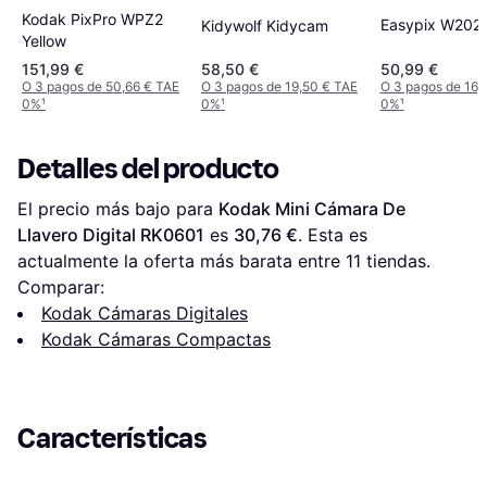
Kodak PixPro WPZ2
Easypix W202
Kidywolf Kidycam
Yellow
151,99 €
58,50 €
50,99 €
O 3 pagos de 50,66 € TAE
O 3 pagos de 19,50 € TAE
O 3 pagos de 16,
0%
¹
0%
¹
0%
¹
Detalles del producto
El precio más bajo para 
Kodak Mini Cámara De 
Llavero Digital RK0601
 es 
30,76 €
. Esta es 
actualmente la oferta más barata entre 
11
 tiendas.
Comparar:
Kodak Cámaras Digitales
Kodak Cámaras Compactas
Características