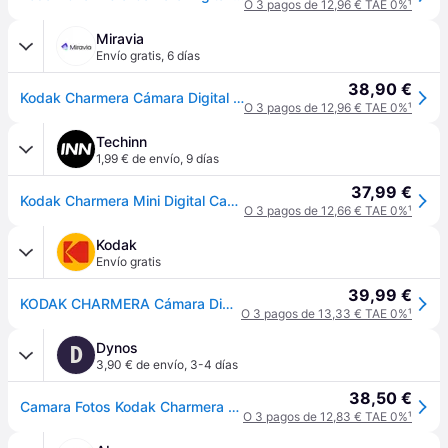
O 3 pagos de 12,96 € TAE 0%
¹
Miravia
Envío gratis
,
6 días
38,90 €
Kodak Charmera Cámara Digital Nueva Precintada – Envío Rápido España
O 3 pagos de 12,96 € TAE 0%
¹
Techinn
1,99 € de envío
,
9 días
37,99 €
Kodak Charmera Mini Digital Camera Random Assorted 1 Unit Amarillo
O 3 pagos de 12,66 € TAE 0%
¹
Kodak
Envío gratis
39,99 €
KODAK CHARMERA Cámara Digital Llavero – Blind Box + posible color secreto
O 3 pagos de 13,33 € TAE 0%
¹
Dynos
D
3,90 € de envío
,
3-4 días
38,50 €
Camara Fotos Kodak Charmera Mini Llavero Modelo Aleatorio
O 3 pagos de 12,83 € TAE 0%
¹