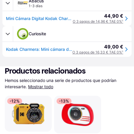
Abacus
1-3 días
44,90 €
Mini Cámara Digital Kodak Charmera con Llavero
O 3 pagos de 14,96 € TAE 0%
¹
Curiosite
49,00 €
Kodak Charmera: Mini cámara digital con llavero
O 3 pagos de 16,33 € TAE 0%
¹
Productos relacionados
Hemos seleccionado una serie de productos que podrían 
interesarte.
Mostrar todo
-12%
-13%