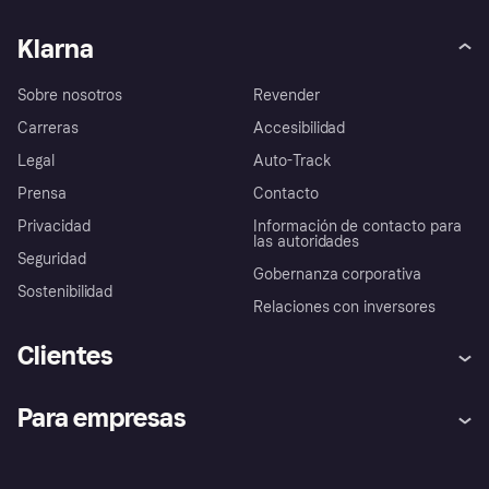
Klarna
Sobre nosotros
Revender
Carreras
Accesibilidad
Legal
Auto-Track
Prensa
Contacto
Privacidad
Información de contacto para
las autoridades
Seguridad
Gobernanza corporativa
Sostenibilidad
Relaciones con inversores
Clientes
Ayuda
Promesa de protección contra
Para empresas
el fraude
Inicio de sesión
Nuestra promesa
Asistencia al comerciante
Portal de desarrolladores
Klarna app
Bienestar financiero