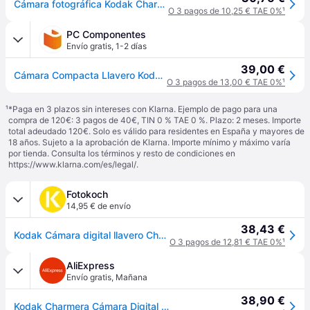
Cámara fotográfica Kodak Charmera
O 3 pagos de 10,25 € TAE 0%
¹
PC Componentes
Envío gratis
,
1-2 días
39,00 €
Cámara Compacta Llavero Kodak Charmera 1.6MP USB-C Pantalla LCD Diseño Vintage Sorpresa
O 3 pagos de 13,00 € TAE 0%
¹
¹
*Paga en 3 plazos sin intereses con Klarna. Ejemplo de pago para una
compra de 120€: 3 pagos de 40€, TIN 0 % TAE 0 %. Plazo: 2 meses. Importe
total adeudado 120€. Solo es válido para residentes en España y mayores de
18 años. Sujeto a la aprobación de Klarna. Importe mínimo y máximo varía
por tienda. Consulta los términos y resto de condiciones en
https://www.klarna.com/es/legal/
.
Fotokoch
14,95 € de envío
38,43 €
Kodak Cámara digital llavero Charmera
O 3 pagos de 12,81 € TAE 0%
¹
AliExpress
Envío gratis
,
Mañana
38,90 €
Kodak Charmera Cámara Digital Nueva Precintada – Envío Rápido España