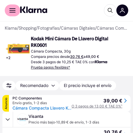
Comprar con Klarna
Para empresas
Klarna
/
Shopping
/
Fotografías
/
Cámaras Digitales
/
Cámaras Compactas
Kodak Mini Cámara De Llavero Digital 
RK0601
Cámara Compacta, 30g
Compara precios desde
30,76 €
a
49,00 €
+
2
Desde 3 pagos de 10,25 € TAE 0% con
Prueba pagos flexibles*
Recomendado
El precio incluye el envío
PC Componentes
Anuncio
39,00 €
Envío gratis
,
1-2 días
O 3 pagos de 13,00 € TAE 0%
¹
Cámara Compacta Llavero Kodak Charmera 1.6MP USB-C Pantalla LCD Diseño Vintage Sorpresa
Visanta
·
Precio más bajo
10,89 € de envío
,
1-3 días
30,76 €