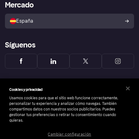
Acceso empresas
Estado operativo
Mercado
Directorio de tiendas
Configuración de privacidad
Vende con Klarna
Plataformas y socios
Política de protección al
comprador de Klarna
Tu derecho de desistimiento
España
Reclamaciones
Síguenos
Cookies y privacidad
Usamos cookies para que el sitio web funcione correctamente,
personalizar tu experiencia y analizar cómo navegas. También
compartimos datos con nuestros socios publicitarios. Puedes
gestionar tus preferencias o retirar tu consentimiento cuando
quieras.
Cambiar configuración