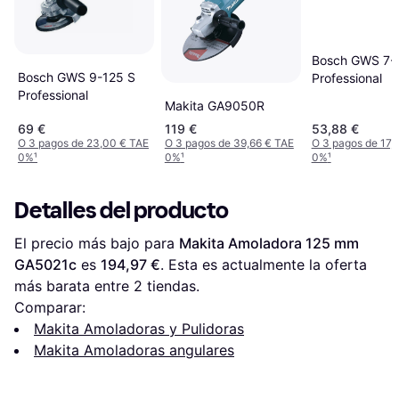
Bosch GWS 7-
Bosch GWS 9-125 S
Professional
Professional
Makita GA9050R
69 €
119 €
53,88 €
O 3 pagos de 23,00 € TAE
O 3 pagos de 39,66 € TAE
O 3 pagos de 17,
0%
¹
0%
¹
0%
¹
Detalles del producto
El precio más bajo para 
Makita Amoladora 125 mm 
GA5021c
 es 
194,97 €
. Esta es actualmente la oferta 
más barata entre 
2
 tiendas.
Comparar:
Makita Amoladoras y Pulidoras
Makita Amoladoras angulares