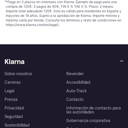
¹
*Paga en 3 plazos sin intereses con Klarna. Ejemplo de pago para una
compra de 120€: 3 pagos de 40€, TIN 0 % TAE 0 %. Plazo: 2 meses.
Importe total adeudado 120€. Solo es válido para residentes en España y
mayores de 18 años. Sujeto a la aprobación de Klarna. Importe mínimo y
máximo varía por tienda. Consulta los términos y resto de condiciones en
https://www.klarna.com/es/legal/
.
Klarna
Sobre nosotros
Revender
Carreras
Accesibilidad
Legal
Auto-Track
Prensa
Contacto
Privacidad
Información de contacto para
las autoridades
Seguridad
Gobernanza corporativa
Sostenibilidad