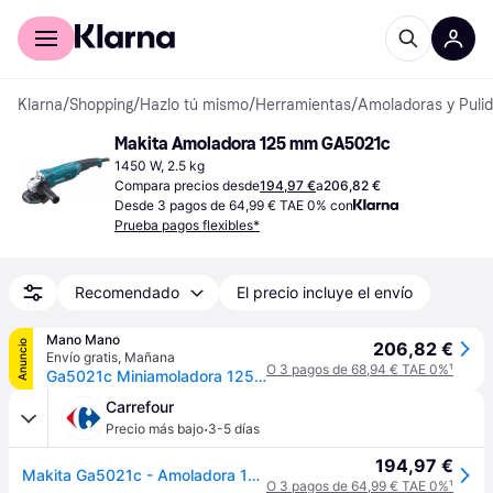
Comprar con Klarna
Para empresas
Klarna
/
Shopping
/
Hazlo tú mismo
/
Herramientas
/
Amoladoras y Puli
Makita Amoladora 125 mm GA5021c
1450 W, 2.5 kg
Compara precios desde
194,97 €
a
206,82 €
Desde 3 pagos de 64,99 € TAE 0% con
Prueba pagos flexibles*
Recomendado
El precio incluye el envío
Mano Mano
Anuncio
206,82 €
Envío gratis
,
Mañana
O 3 pagos de 68,94 € TAE 0%
¹
Ga5021c Miniamoladora 125mm 1450w - Makita
Carrefour
·
Precio más bajo
3-5 días
194,97 €
Makita Ga5021c - Amoladora 125mm 1.450w
O 3 pagos de 64,99 € TAE 0%
¹