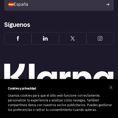
comprador de Klarna
Tu derecho de desistimiento
España
Reclamaciones
Síguenos
Cookies y privacidad
Usamos cookies para que el sitio web funcione correctamente,
personalizar tu experiencia y analizar cómo navegas. También
compartimos datos con nuestros socios publicitarios. Puedes gestionar
Copyright © 2005-2026 Klarna Bank AB (publ). Sede central: Stockholm, Sweden. Todos
los derechos reservados. Klarna Bank AB (publ). Sveavägen 46, 111 34 Stockholm.
tus preferencias o retirar tu consentimiento cuando quieras.
Número de empresa: 556737-0431