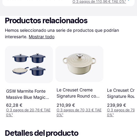
O 3 pagos de 110,96 € TAE 0%
¹
Productos relacionados
Hemos seleccionado una serie de productos que podrían 
interesarte.
Mostrar todo
Le Creuset Creme
Le Creuset Cr
GSW Marmite Fonte
Signature Round con
Signature Rou
Massive Blue Magic
tapa 2.4 L 20 cm
tapa 3.3 L 22 
20 cm Ronde
62,28 €
210,99 €
239,99 €
Induction Bleu con
O 3 pagos de 20,76 € TAE
O 3 pagos de 70,33 € TAE
O 3 pagos de 79,
0%
¹
0%
¹
0%
¹
tapa
Detalles del producto