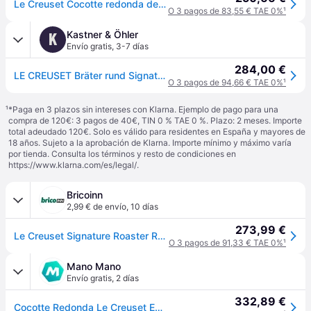
Le Creuset Cocotte redonda de hierro fundido, 24 cm, 4, 2 L, Todas Las Fuentes de Calor incluso inducción, Meringue, 21177247164430
O 3 pagos de 83,55 € TAE 0%
¹
Kastner & Öhler
K
Envío gratis
,
3-7 días
284,00 €
LE CREUSET Bräter rund Signature 24cm/4,2l Meringue crema - EG
O 3 pagos de 94,66 € TAE 0%
¹
¹
*Paga en 3 plazos sin intereses con Klarna. Ejemplo de pago para una
compra de 120€: 3 pagos de 40€, TIN 0 % TAE 0 %. Plazo: 2 meses. Importe
total adeudado 120€. Solo es válido para residentes en España y mayores de
18 años. Sujeto a la aprobación de Klarna. Importe mínimo y máximo varía
por tienda. Consulta los términos y resto de condiciones en
https://www.klarna.com/es/legal/
.
Bricoinn
2,99 € de envío
,
10 días
273,99 €
Le Creuset Signature Roaster Round 24 Cm Saucepan Plateado
O 3 pagos de 91,33 € TAE 0%
¹
Mano Mano
Envío gratis
,
2 días
332,89 €
Cocotte Redonda Le Creuset Evolution 24cm Hierro Fundido Merengue