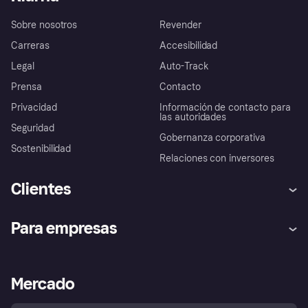
Sobre nosotros
Revender
Carreras
Accesibilidad
Legal
Auto-Track
Prensa
Contacto
Privacidad
Información de contacto para
las autoridades
Seguridad
Gobernanza corporativa
Sostenibilidad
Relaciones con inversores
Clientes
Ayuda
Promesa de protección contra
Para empresas
el fraude
Inicio de sesión
Nuestra promesa
Asistencia al comerciante
Portal de desarrolladores
Klarna app
Bienestar financiero
Acceso empresas
Estado operativo
Mercado
Directorio de tiendas
Configuración de privacidad
Vende con Klarna
Plataformas y socios
Política de protección al