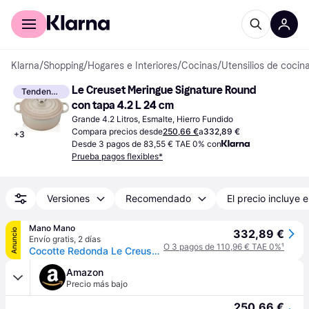
Comprar con Klarna
Para empresas
Klarna
/
Shopping
/
Hogares e Interiores
/
Cocinas
/
Utensilios de cocin
Le Creuset Meringue Signature Round 
Tendencia
con tapa 4.2 L 24 cm
Grande 4.2 Litros, Esmalte, Hierro Fundido
Compara precios desde
250,66 €
a
332,89 €
+
3
Desde 3 pagos de 83,55 € TAE 0% con
Prueba pagos flexibles*
Versiones
Recomendado
El precio incluye e
Mano Mano
Anuncio
332,89 €
Envío gratis
,
2 días
O 3 pagos de 110,96 € TAE 0%
¹
Cocotte Redonda Le Creuset Evolution 24cm Hierro Fundido Merengue
Amazon
Precio más bajo
250,66 €