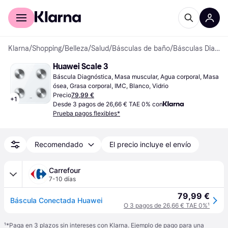
Comprar con Klarna
Para empresas
Klarna
/
Shopping
/
Belleza
/
Salud
/
Básculas de baño
/
Básculas Diagnósticas
Huawei Scale 3
Báscula Diagnóstica, Masa muscular, Agua corporal, Masa 
ósea, Grasa corporal, IMC, Blanco, Vidrio
Precio
79,99 €
+
1
Desde 3 pagos de 26,66 € TAE 0% con
Prueba pagos flexibles*
Recomendado
El precio incluye el envío
Carrefour
7-10 días
79,99 €
Báscula Conectada Huawei
O 3 pagos de 26,66 € TAE 0%
¹
¹
*Paga en 3 plazos sin intereses con Klarna. Ejemplo de pago para una