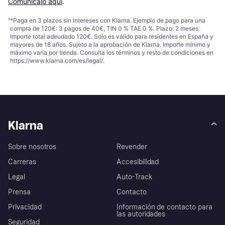
Comunícalo aquí
.
¹
*Paga en 3 plazos sin intereses con Klarna. Ejemplo de pago para una
compra de 120€: 3 pagos de 40€, TIN 0 % TAE 0 %. Plazo: 2 meses.
Importe total adeudado 120€. Solo es válido para residentes en España y
mayores de 18 años. Sujeto a la aprobación de Klarna. Importe mínimo y
máximo varía por tienda. Consulta los términos y resto de condiciones en
https://www.klarna.com/es/legal/
.
Klarna
Sobre nosotros
Revender
Carreras
Accesibilidad
Legal
Auto-Track
Prensa
Contacto
Privacidad
Información de contacto para
las autoridades
Seguridad