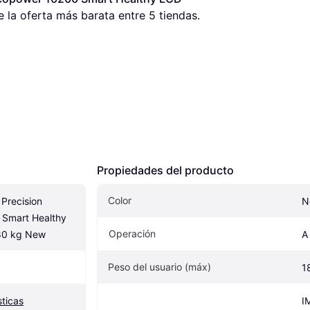
e la oferta más barata entre 
5
 tiendas.
Propiedades del producto
Color
Precision 
N
Smart Healthy 
Operación
80 kg New
A
Peso del usuario (máx)
1
ticas
I