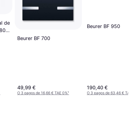
l de
Beurer BF 950
180
Beurer BF 700
49,99 €
190,40 €
¹
O 3 pagos de 16,66 € TAE 0%
¹
O 3 pagos de 63,46 € TAE 0