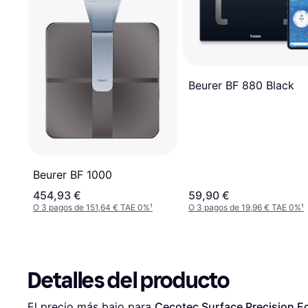
Beurer BF 880 Black
Beurer BF 1000
454,93 €
59,90 €
O 3 pagos de 151,64 € TAE 0%
¹
O 3 pagos de 19,96 € TAE 0%
¹
Detalles del producto
El precio más bajo para 
Cecotec Surface Precision E