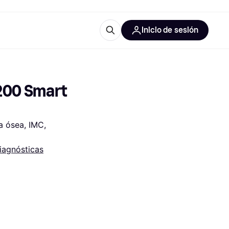
Inicio de sesión
Más información
les de oficina
Qué es Klarna?
00 Smart 
 ósea, IMC, 
iagnósticas
las categorías