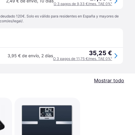
2,49 € de envío
,
10 días
O 3 pagos de 9,33 €/mes. TAE 0%
¹
 adeudado 120€. Solo es válido para residentes en España y mayores de
com/es/legal/
.
35,25 €
3,95 € de envío
,
2 días
O 3 pagos de 11,75 €/mes. TAE 0%
¹
Mostrar todo