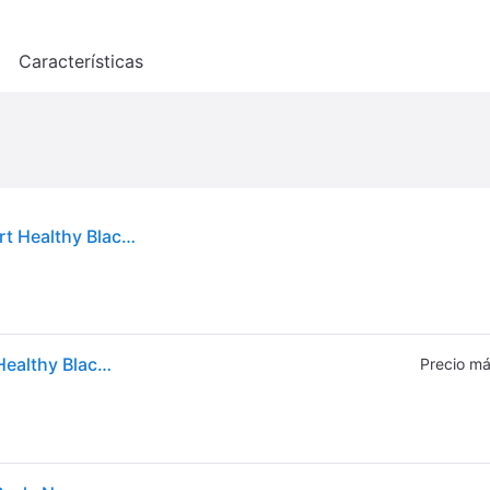
o
Características
Cecotec Surface Precision EcoPower 10200 Smart Healthy Black Báscula de Baño
Cecotec Surface Precision EcoPower 10200 Smart Healthy Black Báscula de Baño
Precio má