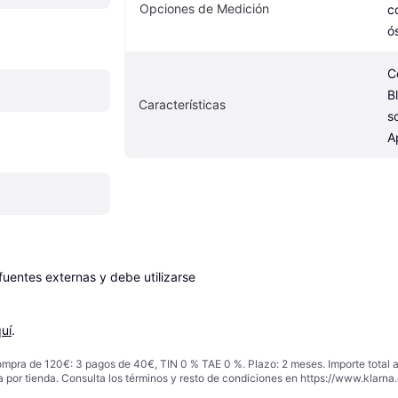
Opciones de Medición
c
ó
C
B
Características
s
A
entes externas y debe utilizarse 
uí
.
ompra de 120€: 3 pagos de 40€, TIN 0 % TAE 0 %. Plazo: 2 meses. Importe total
a por tienda. Consulta los términos y resto de condiciones en
https://www.klarna.