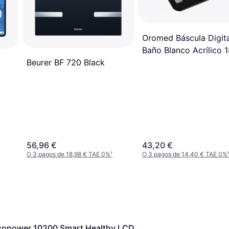
Oromed Báscula Digita
Baño Blanco Acrílico 
Beurer BF 720 Black
kg
56,96 €
43,20 €
O 3 pagos de 18,98 € TAE 0%
¹
O 3 pagos de 14,40 € TAE 0%
copower 10200 Smart Healthy LCD 