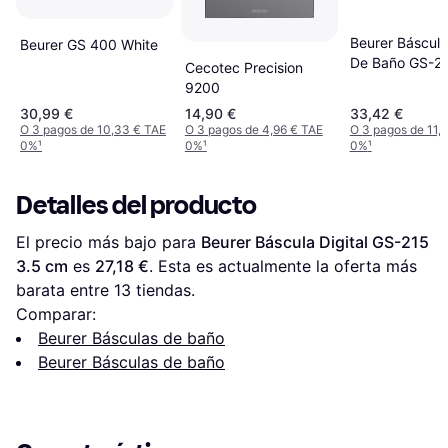
Beurer Báscula 
Beurer GS 400 White
De Baño GS-21
Cecotec Precision
cm In Vetro
9200
30,99 €
14,90 €
33,42 €
O 3 pagos de 10,33 € TAE
O 3 pagos de 4,96 € TAE
O 3 pagos de 11,
0%
¹
0%
¹
0%
¹
Detalles del producto
El precio más bajo para 
Beurer Báscula Digital GS-215 
3.5 cm
 es 
27,18 €
. Esta es actualmente la oferta más 
barata entre 
13
 tiendas.
Comparar:
Beurer Básculas de baño
Beurer Básculas de baño