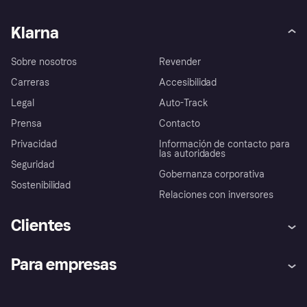
Klarna
Sobre nosotros
Revender
Carreras
Accesibilidad
Legal
Auto-Track
Prensa
Contacto
Privacidad
Información de contacto para
las autoridades
Seguridad
Gobernanza corporativa
Sostenibilidad
Relaciones con inversores
Clientes
Ayuda
Promesa de protección contra
Para empresas
el fraude
Inicio de sesión
Nuestra promesa
Asistencia al comerciante
Portal de desarrolladores
Klarna app
Bienestar financiero