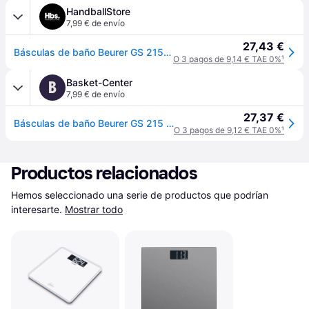
HandballStore
7,99 € de envío
27,43 €
Básculas de baño Beurer GS 215 San Francisco - Gris
O 3 pagos de 9,14 € TAE 0%
¹
Basket-Center
B
7,99 € de envío
27,37 €
Básculas de baño Beurer GS 215 San Francisco - Gris
O 3 pagos de 9,12 € TAE 0%
¹
Productos relacionados
Hemos seleccionado una serie de productos que podrían 
interesarte.
Mostrar todo