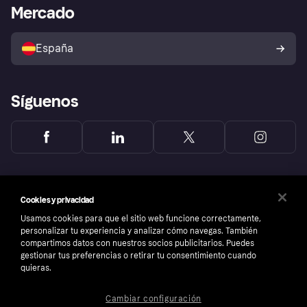
Acceso empresas
Estado operativo
Mercado
Directorio de tiendas
Configuración de privacidad
Vende con Klarna
Plataformas y socios
Política de protección al
comprador de Klarna
Tu derecho de desistimiento
España
Reclamaciones
Síguenos
Cookies y privacidad
Usamos cookies para que el sitio web funcione correctamente,
personalizar tu experiencia y analizar cómo navegas. También
compartimos datos con nuestros socios publicitarios. Puedes
gestionar tus preferencias o retirar tu consentimiento cuando
quieras.
Cambiar configuración