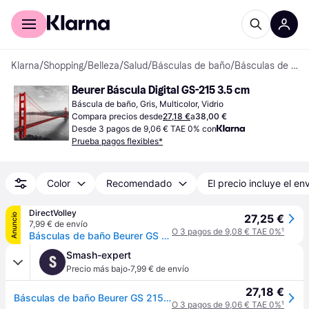
Comprar con Klarna
Para empresas
Klarna
/
Shopping
/
Belleza
/
Salud
/
Básculas de baño
/
Básculas de baño
Beurer Báscula Digital GS-215 3.5 cm
Báscula de baño, Gris, Multicolor, Vidrio
Compara precios desde
27,18 €
a
38,00 €
Desde 3 pagos de 9,06 € TAE 0% con
Prueba pagos flexibles*
Color
Recomendado
El precio incluye el en
DirectVolley
Anuncio
27,25 €
7,99 € de envío
O 3 pagos de 9,08 € TAE 0%
¹
Básculas de baño Beurer GS 215 San Francisco - Gris
Smash-expert
S
·
Precio más bajo
7,99 € de envío
27,18 €
Básculas de baño Beurer GS 215 San Francisco - Gris
O 3 pagos de 9,06 € TAE 0%
¹