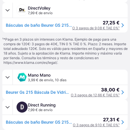
DirectVolley
7,99 € de envío
27,25 €
Básculas de baño Beurer GS 215 San Francisco - Gris
O 3 pagos de 9,08 € TAE 0%
¹
¹
*Paga en 3 plazos sin intereses con Klarna. Ejemplo de pago para una
compra de 120€: 3 pagos de 40€, TIN 0 % TAE 0 %. Plazo: 2 meses. Importe
total adeudado 120€. Solo es válido para residentes en España y mayores de
18 años. Sujeto a la aprobación de Klarna. Importe mínimo y máximo varía
por tienda. Consulta los términos y resto de condiciones en
https://www.klarna.com/es/legal/
.
Mano Mano
3,99 € de envío
,
10 días
38,00 €
Beurer Gs 215 Báscula De Vidrio San Francisco, Báscula Personal Digital Con Vidrio De Seguridad, Capacidad De Carga De Hasta 180 Kg, Pantalla Magic, Pantalla De Matriz De Puntos
O 3 pagos de 12,66 € TAE 0%
¹
Direct Running
D
7,99 € de envío
27,31 €
Básculas de baño Beurer GS 215 San Francisco - Gris
O 3 pagos de 9,10 € TAE 0%
¹