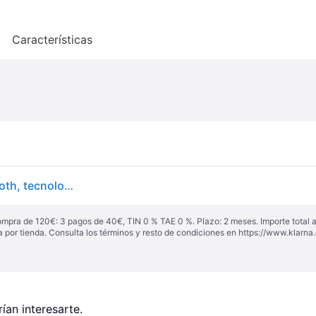
o
Características
TANITA RD-953 Báscula de análisis corporal, Bluetooth, tecnología médica, más de 10 mediciones, Platino
ompra de 120€: 3 pagos de 40€, TIN 0 % TAE 0 %. Plazo: 2 meses. Importe total
a por tienda. Consulta los términos y resto de condiciones en
https://www.klarna.
an interesarte.