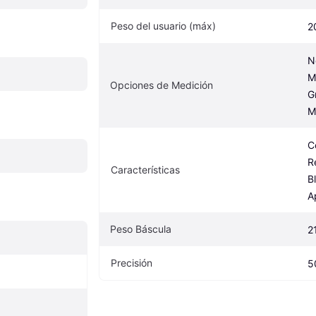
Peso del usuario (máx)
2
N
M
Opciones de Medición
G
M
C
R
Características
B
A
Peso Báscula
2
Precisión
5