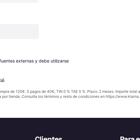
entes externas y debe utilizarse 
uí
.
ompra de 120€: 3 pagos de 40€, TIN 0 % TAE 0 %. Plazo: 2 meses. Importe total
a por tienda. Consulta los términos y resto de condiciones en
https://www.klarna.
Clientes
Para 