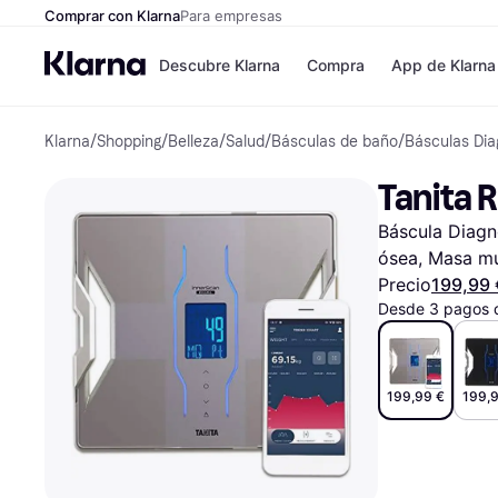
Comprar con Klarna
Para empresas
Descubre Klarna
Compra
App de Klarna
Klarna
/
Shopping
/
Belleza
/
Salud
/
Básculas de baño
/
Básculas Dia
Formas de pag
Tiendas
Formas de pago
MediaMarkt
Tanita
Paga ahora
Shein
Paga en 3 plazos
Zalando Priv
Báscula Diagn
Paga en 30 días
Zara
Financiación
JD Sports
ósea, Masa mus
Klarna en Apple 
Precio
199,99 
Desde 3 pagos 
Directorio de tie
199,99 €
199,