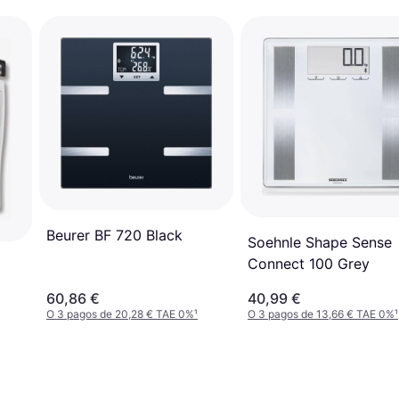
Beurer BF 720 Black
Soehnle Shape Sense
Connect 100 Grey
60,86 €
40,99 €
O 3 pagos de 20,28 € TAE 0%
¹
O 3 pagos de 13,66 € TAE 0%
¹