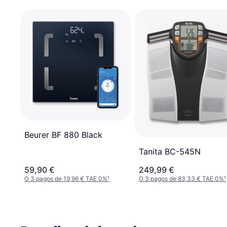
Beurer BF 880 Black
Tanita BC-545N
59,90 €
249,99 €
O 3 pagos de 19,96 € TAE 0%
¹
O 3 pagos de 83,33 € TAE 0%
¹