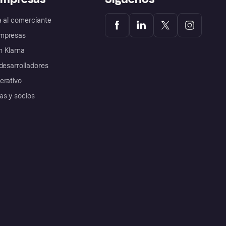
a al comerciante
mpresas
 Klarna
desarrolladores
erativo
as y socios