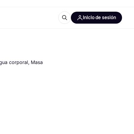
Inicio de sesión
Más información
les de oficina
Qué es Klarna?
gua corporal, Masa 
las categorías