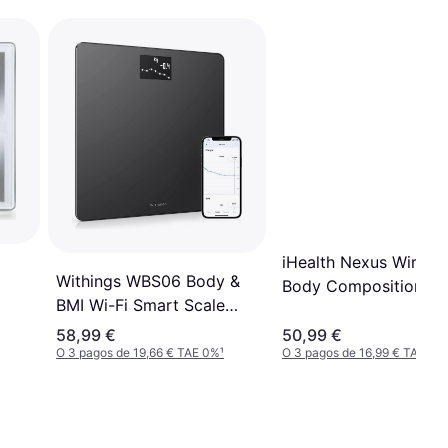
iHealth Nexus Wireles
Withings WBS06 Body &
Body Composition Sc
BMI Wi-Fi Smart Scale
Black
58,99 €
50,99 €
O 3 pagos de 19,66 € TAE 0%
¹
O 3 pagos de 16,99 € TAE 0%