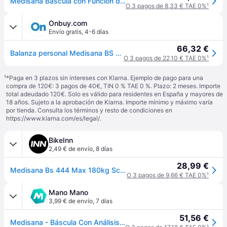
Medisana Báscula con Función de Análisis BS 444 Connect
O 3 pagos de 8,33 € TAE 0%
¹
Onbuy.com
Envío gratis
,
4-6 días
66,32 €
Balanza personal Medisana BS 444 - Electrónica conectada - IMG, IMC..
O 3 pagos de 22,10 € TAE 0%
¹
¹
*Paga en 3 plazos sin intereses con Klarna. Ejemplo de pago para una
compra de 120€: 3 pagos de 40€, TIN 0 % TAE 0 %. Plazo: 2 meses. Importe
total adeudado 120€. Solo es válido para residentes en España y mayores de
18 años. Sujeto a la aprobación de Klarna. Importe mínimo y máximo varía
por tienda. Consulta los términos y resto de condiciones en
https://www.klarna.com/es/legal/
.
BikeInn
2,49 € de envío
,
8 días
28,99 €
Medisana Bs 444 Max 180kg Scale Blanco
O 3 pagos de 9,66 € TAE 0%
¹
Mano Mano
3,99 € de envío
,
7 días
51,56 €
Medisana - Báscula Con Análisis Corporal Con Bluetooth - 40444 - Pilas Incluidas