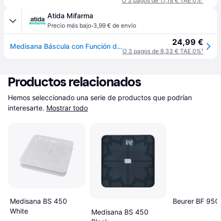
O 3 pagos de 17,18 € TAE 0%
¹
Atida Mifarma
·
Precio más bajo
3,99 € de envío
24,99 €
Medisana Báscula con Función de Análisis BS 444 Connect
O 3 pagos de 8,33 € TAE 0%
¹
Productos relacionados
Hemos seleccionado una serie de productos que podrían 
interesarte.
Mostrar todo
Medisana BS 450
Beurer BF 950
White
Medisana BS 450