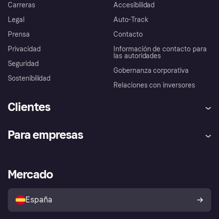
Carreras
Accesibilidad
Legal
Auto-Track
Prensa
Contacto
Privacidad
Información de contacto para
las autoridades
Seguridad
Gobernanza corporativa
Sostenibilidad
Relaciones con inversores
Clientes
Ayuda
Promesa de protección contra
Para empresas
el fraude
Inicio de sesión
Nuestra promesa
Asistencia al comerciante
Portal de desarrolladores
Klarna app
Bienestar financiero
Acceso empresas
Estado operativo
Mercado
Directorio de tiendas
Configuración de privacidad
Vende con Klarna
Plataformas y socios
Política de protección al
comprador de Klarna
Tu derecho de desistimiento
España
Reclamaciones