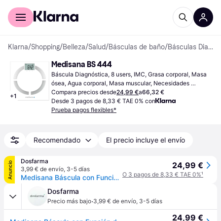
Comprar con Klarna
Para empresas
Klarna
/
Shopping
/
Belleza
/
Salud
/
Básculas de baño
/
Básculas Diagnósticas
Medisana BS 444
Báscula Diagnóstica, 8 users, IMC, Grasa corporal, Masa 
ósea, Agua corporal, Masa muscular, Necesidades 
calóricas, Blanco, Metal, Vidrio
Compara precios desde
24,99 €
a
66,32 €
+
1
Desde 3 pagos de 8,33 € TAE 0% con
Prueba pagos flexibles*
Recomendado
El precio incluye el envío
Dosfarma
Anuncio
24,99 €
3,99 € de envío
,
3-5 días
O 3 pagos de 8,33 € TAE 0%
¹
Medisana Báscula con Función de Análisis BS 444 Connect
Dosfarma
·
Precio más bajo
3,99 € de envío
,
3-5 días
24,99 €