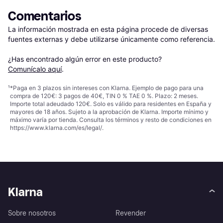
Comentarios
La información mostrada en esta página procede de diversas 
fuentes externas y debe utilizarse únicamente como referencia.

¿Has encontrado algún error en este producto? 
Comunícalo aquí
.
¹
*Paga en 3 plazos sin intereses con Klarna. Ejemplo de pago para una
compra de 120€: 3 pagos de 40€, TIN 0 % TAE 0 %. Plazo: 2 meses.
Importe total adeudado 120€. Solo es válido para residentes en España y
mayores de 18 años. Sujeto a la aprobación de Klarna. Importe mínimo y
máximo varía por tienda. Consulta los términos y resto de condiciones en
https://www.klarna.com/es/legal/
.
Klarna
Sobre nosotros
Revender