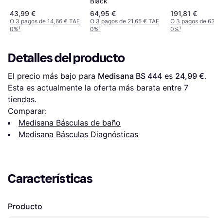
Black
43,99 €
64,95 €
191,81 €
O 3 pagos de 14,66 € TAE
O 3 pagos de 21,65 € TAE
O 3 pagos de 63,
0%
¹
0%
¹
0%
¹
Detalles del producto
El precio más bajo para 
Medisana BS 444
 es 
24,99 €
. 
Esta es actualmente la oferta más barata entre 
7
tiendas.
Comparar:
Medisana Básculas de baño
Medisana Básculas Diagnósticas
Características
Producto