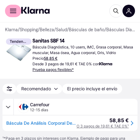
Comprar con Klarna
Para empresas
Klarna
/
Shopping
/
Belleza
/
Salud
/
Básculas de baño
/
Básculas Diagnósticas
Sanitas SBF 14
Tendencia
Báscula Diagnóstica, 10 users, IMC, Grasa corporal, Masa 
muscular, Masa ósea, Agua corporal, Gris, Vidrio
Precio
58,85 €
Desde 3 pagos de 19,61 € TAE 0% con
Prueba pagos flexibles*
Recomendado
El precio incluye el envío
Carrefour
12-15 días
58,85 €
Báscula De Análisis Corporal De Vidrio Plateada 180kg Sbf 14 Sanitas
O 3 pagos de 19,61 € TAE 0%
¹
¹
*Paga en 3 plazos sin intereses con Klarna. Ejemplo de pago para una