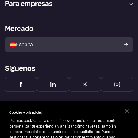
Para empresas
el fraude
Inicio de sesión
Nuestra promesa
Asistencia al comerciante
Portal de desarrolladores
Klarna app
Bienestar financiero
Acceso empresas
Estado operativo
Mercado
Directorio de tiendas
Configuración de privacidad
Vende con Klarna
Plataformas y socios
Política de protección al
comprador de Klarna
Tu derecho de desistimiento
España
Reclamaciones
Síguenos
Cookies y privacidad
Usamos cookies para que el sitio web funcione correctamente,
personalizar tu experiencia y analizar cómo navegas. También
compartimos datos con nuestros socios publicitarios. Puedes
gestionar tus preferencias o retirar tu consentimiento cuando