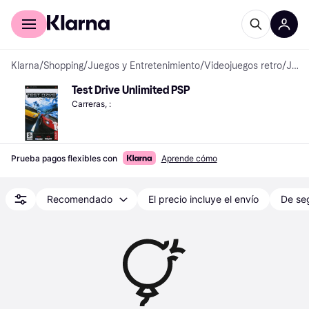
Comprar con Klarna
Para empresas
Klarna
/
Shopping
/
Juegos y Entretenimiento
/
Videojuegos retro
/
Juegos para PlayStation Portable
Test Drive Unlimited PSP
Carreras, :
Prueba pagos flexibles con
Aprende cómo
Recomendado
El precio incluye el envío
De se