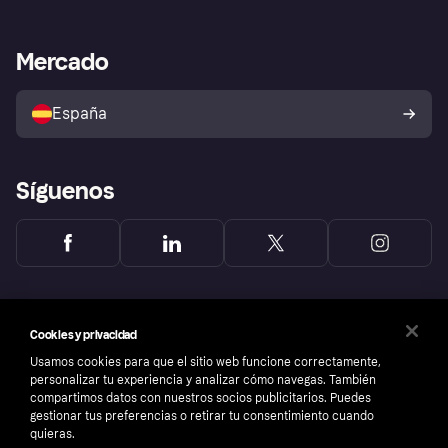
Nuestra promesa
Asistencia al comerciante
Portal de desarrolladores
Klarna app
Bienestar financiero
Acceso empresas
Estado operativo
Mercado
Directorio de tiendas
Configuración de privacidad
Vende con Klarna
Plataformas y socios
Política de protección al
comprador de Klarna
Tu derecho de desistimiento
España
Reclamaciones
Síguenos
Cookies y privacidad
Usamos cookies para que el sitio web funcione correctamente,
personalizar tu experiencia y analizar cómo navegas. También
compartimos datos con nuestros socios publicitarios. Puedes
gestionar tus preferencias o retirar tu consentimiento cuando
quieras.