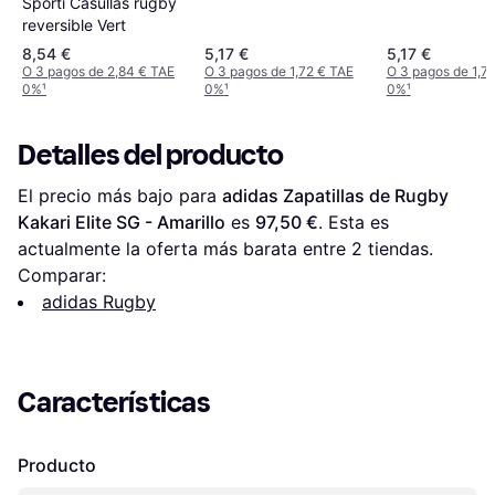
Sporti Casullas rugby
reversible Vert
8,54 €
5,17 €
5,17 €
O 3 pagos de 2,84 € TAE
O 3 pagos de 1,72 € TAE
O 3 pagos de 1,7
0%
¹
0%
¹
0%
¹
Detalles del producto
El precio más bajo para 
adidas Zapatillas de Rugby 
Kakari Elite SG - Amarillo
 es 
97,50 €
. Esta es 
actualmente la oferta más barata entre 
2
 tiendas.
Comparar:
adidas Rugby
Características
Producto