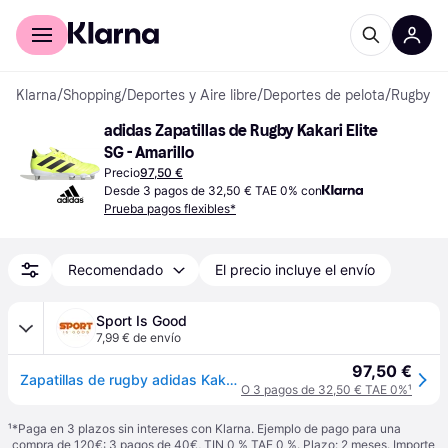
Comprar con Klarna
Para empresas
Klarna
/
Shopping
/
Deportes y Aire libre
/
Deportes de pelota
/
Rugby
adidas Zapatillas de Rugby Kakari Elite 
SG - Amarillo
Precio
97,50 €
Desde 3 pagos de 32,50 € TAE 0% con
Prueba pagos flexibles*
Recomendado
El precio incluye el envío
Sport Is Good
7,99 € de envío
97,50 €
Zapatillas de rugby adidas Kakari Elite SG - Jaune
O 3 pagos de 32,50 € TAE 0%
¹
¹
*Paga en 3 plazos sin intereses con Klarna. Ejemplo de pago para una
compra de 120€: 3 pagos de 40€, TIN 0 % TAE 0 %. Plazo: 2 meses. Importe