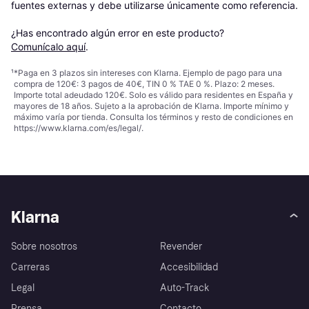
fuentes externas y debe utilizarse únicamente como referencia.

¿Has encontrado algún error en este producto? 
Comunícalo aquí
.
¹
*Paga en 3 plazos sin intereses con Klarna. Ejemplo de pago para una
compra de 120€: 3 pagos de 40€, TIN 0 % TAE 0 %. Plazo: 2 meses.
Importe total adeudado 120€. Solo es válido para residentes en España y
mayores de 18 años. Sujeto a la aprobación de Klarna. Importe mínimo y
máximo varía por tienda. Consulta los términos y resto de condiciones en
https://www.klarna.com/es/legal/
.
Klarna
Sobre nosotros
Revender
Carreras
Accesibilidad
Legal
Auto-Track
Prensa
Contacto