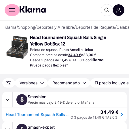
Comprar con Klarna
Para empresas
Klarna
/
Shopping
/
Deportes y Aire libre
/
Deportes de Raqueta
/
Calab
Head Tournament Squash Balls Single 
Yellow Dot Box 12
Pelota de squash, Punto Amarillo Único
Compara precios desde
34,49 €
a
38,00 €
Desde 3 pagos de 11,49 € TAE 0% con
Prueba pagos flexibles*
Versiones
Recomendado
El precio incluye e
SmashInn
S
·
Precio más bajo
2,49 € de envío
,
Mañana
34,49 €
Head Tournament Squash Balls Box Negro 12 Balls
O 3 pagos de 11,49 € TAE 0%
¹
Smash-expert