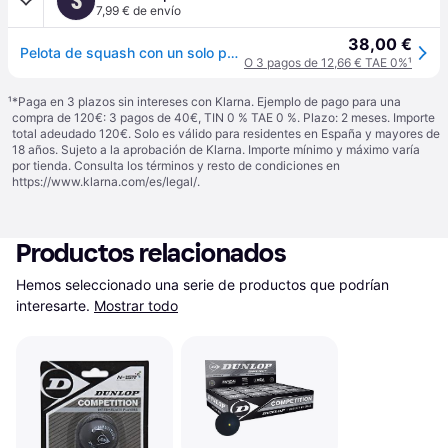
S
7,99 € de envío
38,00 €
Pelota de squash con un solo punto amarillo Head Tournament (x12) - Jaune
O 3 pagos de 12,66 € TAE 0%
¹
¹
*Paga en 3 plazos sin intereses con Klarna. Ejemplo de pago para una
compra de 120€: 3 pagos de 40€, TIN 0 % TAE 0 %. Plazo: 2 meses. Importe
total adeudado 120€. Solo es válido para residentes en España y mayores de
18 años. Sujeto a la aprobación de Klarna. Importe mínimo y máximo varía
por tienda. Consulta los términos y resto de condiciones en
https://www.klarna.com/es/legal/
.
Productos relacionados
Hemos seleccionado una serie de productos que podrían 
interesarte.
Mostrar todo