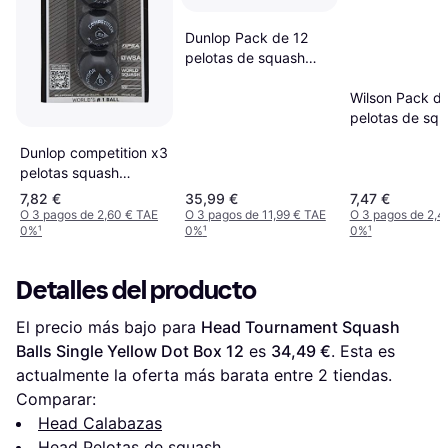
Dunlop Pack de 12
pelotas de squash
competition Noir
Wilson Pack de
pelotas de sq
Staff Jaune
Dunlop competition x3
pelotas squash
Amarillo UNICA
7,82 €
35,99 €
7,47 €
O 3 pagos de 2,60 € TAE
O 3 pagos de 11,99 € TAE
O 3 pagos de 2,4
0%
¹
0%
¹
0%
¹
Detalles del producto
El precio más bajo para 
Head Tournament Squash 
Balls Single Yellow Dot Box 12
 es 
34,49 €
. Esta es 
actualmente la oferta más barata entre 
2
 tiendas.
Comparar:
Head Calabazas
Head Pelotas de squash