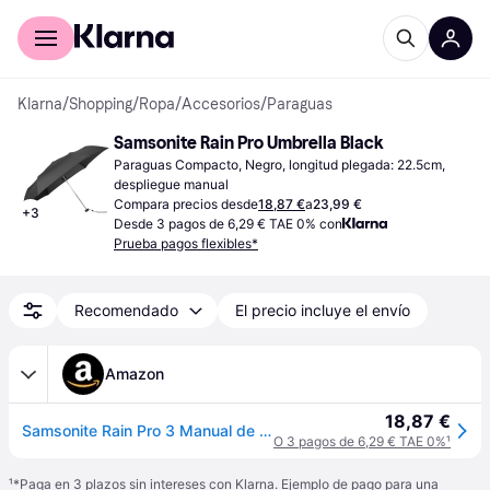
Comprar con Klarna
Para empresas
Klarna
/
Shopping
/
Ropa
/
Accesorios
/
Paraguas
Samsonite Rain Pro Umbrella Black
Paraguas Compacto, Negro, longitud plegada: 22.5cm, 
despliegue manual
Compara precios desde
18,87 €
a
23,99 €
+
3
Desde 3 pagos de 6,29 € TAE 0% con
Prueba pagos flexibles*
Recomendado
El precio incluye el envío
Amazon
18,87 €
Samsonite Rain Pro 3 Manual de sección Ultra Mini paraguas plana 22.5 cm, negro
O 3 pagos de 6,29 € TAE 0%
¹
¹
*Paga en 3 plazos sin intereses con Klarna. Ejemplo de pago para una