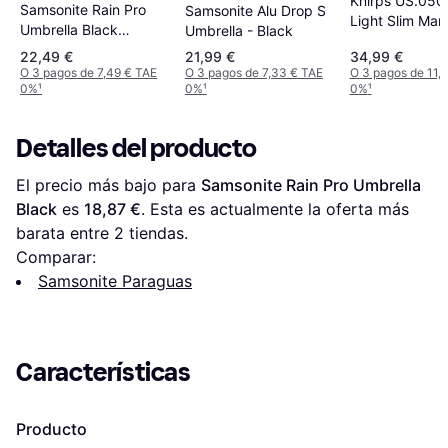
Knirps US.050 
Samsonite Rain Pro
Samsonite Alu Drop S
Light Slim Man
Umbrella Black
Umbrella - Black
Umbrella Black
(56159-1041)
22,49 €
21,99 €
34,99 €
(9500501001)
O 3 pagos de 7,49 € TAE
O 3 pagos de 7,33 € TAE
O 3 pagos de 11,
0%
¹
0%
¹
0%
¹
Detalles del producto
El precio más bajo para 
Samsonite Rain Pro Umbrella 
Black
 es 
18,87 €
. Esta es actualmente la oferta más 
barata entre 
2
 tiendas.
Comparar:
Samsonite Paraguas
Características
Producto