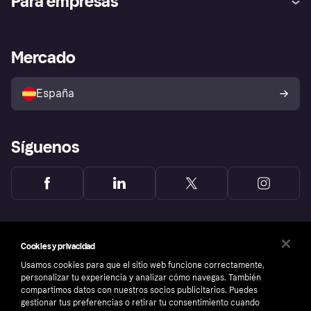
Para empresas
el fraude
Inicio de sesión
Nuestra promesa
Asistencia al comerciante
Portal de desarrolladores
Klarna app
Bienestar financiero
Acceso empresas
Estado operativo
Mercado
Directorio de tiendas
Configuración de privacidad
Vende con Klarna
Plataformas y socios
Política de protección al
comprador de Klarna
Tu derecho de desistimiento
España
Reclamaciones
Síguenos
Cookies y privacidad
Usamos cookies para que el sitio web funcione correctamente,
personalizar tu experiencia y analizar cómo navegas. También
compartimos datos con nuestros socios publicitarios. Puedes
gestionar tus preferencias o retirar tu consentimiento cuando