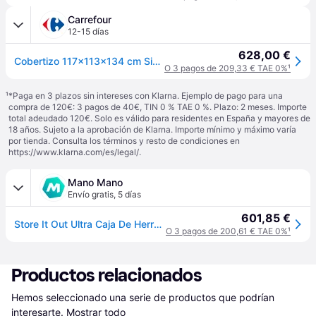
Carrefour
12-15 días
628,00 €
Cobertizo 117x113x134 cm Sio Ultra
O 3 pagos de 209,33 € TAE 0%
¹
¹
*Paga en 3 plazos sin intereses con Klarna. Ejemplo de pago para una
compra de 120€: 3 pagos de 40€, TIN 0 % TAE 0 %. Plazo: 2 meses. Importe
total adeudado 120€. Solo es válido para residentes en España y mayores de
18 años. Sujeto a la aprobación de Klarna. Importe mínimo y máximo varía
por tienda. Consulta los términos y resto de condiciones en
https://www.klarna.com/es/legal/
.
Mano Mano
Envío gratis
,
5 días
601,85 €
Store It Out Ultra Caja De Herramientas De Resina - Keter
O 3 pagos de 200,61 € TAE 0%
¹
Productos relacionados
Hemos seleccionado una serie de productos que podrían 
interesarte.
Mostrar todo