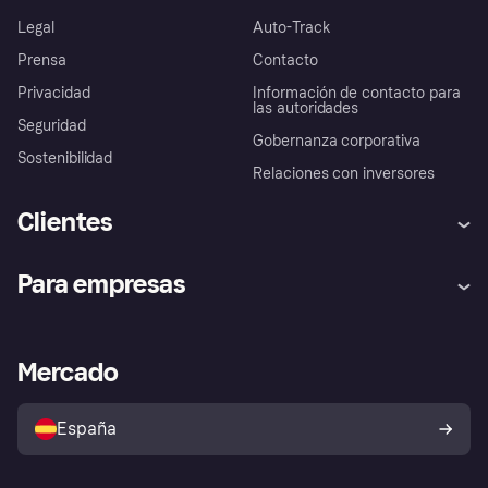
Legal
Auto-Track
Prensa
Contacto
Privacidad
Información de contacto para
las autoridades
Seguridad
Gobernanza corporativa
Sostenibilidad
Relaciones con inversores
Clientes
Ayuda
Promesa de protección contra
Para empresas
el fraude
Inicio de sesión
Nuestra promesa
Asistencia al comerciante
Portal de desarrolladores
Klarna app
Bienestar financiero
Acceso empresas
Estado operativo
Mercado
Directorio de tiendas
Configuración de privacidad
Vende con Klarna
Plataformas y socios
Política de protección al
comprador de Klarna
Tu derecho de desistimiento
España
Reclamaciones