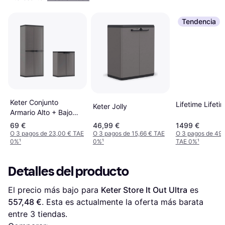
Tendencia
Keter Conjunto
Lifetime Lifeti
Keter Jolly
Armario Alto + Bajo
Jolly
69 €
46,99 €
1499 €
O 3 pagos de 23,00 € TAE
O 3 pagos de 15,66 € TAE
O 3 pagos de 499
0%
¹
0%
¹
TAE 0%
¹
Detalles del producto
El precio más bajo para 
Keter Store It Out Ultra
 es 
557,48 €
. Esta es actualmente la oferta más barata 
entre 
3
 tiendas.