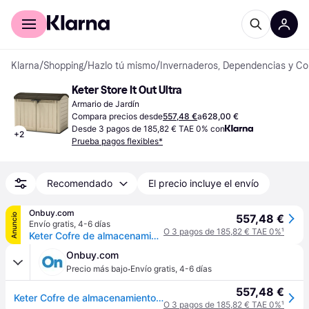
Comprar con Klarna
Para empresas
Klarna
/
Shopping
/
Hazlo tú mismo
/
Invernaderos, Dependencias y Co
Keter Store It Out Ultra
Armario de Jardín
Compara precios desde
557,48 €
a
628,00 €
Desde 3 pagos de 185,82 € TAE 0% con
+
2
Prueba pagos flexibles*
Recomendado
El precio incluye el envío
Onbuy.com
Anuncio
557,48 €
Envío gratis
,
4-6 días
O 3 pagos de 185,82 € TAE 0%
¹
Keter Cofre de almacenamiento KETER Store-It-out Ultra, cofre de jardín resistente a las inclemencias del tiempo, Beige - 2000L - 177x113x134 cm
Onbuy.com
·
Precio más bajo
Envío gratis
,
4-6 días
557,48 €
Keter Cofre de almacenamiento KETER Store-It-out Ultra, cofre de jardín resistente a las inclemencias del tiempo, Beige - 2000L - 177x113x134 cm
O 3 pagos de 185,82 € TAE 0%
¹