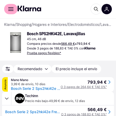
Comprar con Klarna
Para empresas
Klarna
/
Shopping
/
Hogares e Interiores
/
Electrodomésticos
/
Lavavajillas
Bosch SPS2HKI42E, Lavavajillas
45 cm, 46 dB
Compara precios desde
566,49 €
a
793,94 €
Desde 3 pagos de 188,83 € TAE 0% con
Prueba pagos flexibles*
Recomendado
El precio incluye el envío
Mano Mano
Anuncio
793,94 €
3,99 € de envío
,
10 días
O 3 pagos de 264,64 € TAE 0%
¹
Bosch Serie 2 Sps2hki42e Lavavajillas 10 Cubiertos Inox
Techinn
·
Precio más bajo
49,99 € de envío
,
12 días
566,49 €
Bosch Serie 2 Sps2hki42e Freestanding Dishwasher 10 Place Settings Plateado One Size / EU Plug 220V
O 3 pagos de 188,83 € TAE 0%
¹