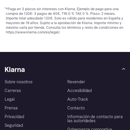
¹
*Paga en 3 plazos sin intereses con Klarna. Ejemplo de pago para una
compra de 120€: 3 pagos de 40€, TIN 0 % TAE 0 %. Plazo: 2 meses.
Importe total adeudado 120€. Solo es válido para residentes en España y
mayores de 18 años. Sujeto a la aprobación de Klarna. Importe mínimo y
máximo varía por tienda. Consulta los términos y resto de condiciones en
https://www.klarna.com/es/legal/
.
Klarna
Sobre nosotros
Revender
Carreras
Accesibilidad
Legal
Auto-Track
Prensa
Contacto
Privacidad
Información de contacto para
las autoridades
Seguridad
Gobernanza corporativa