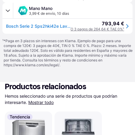
Mano Mano
3,99 € de envío
,
10 días
793,94 €
Bosch Serie 2 Sps2hki42e Lavavajillas 10 Cubiertos Inox
O 3 pagos de 264,64 € TAE 0%
¹
¹
*Paga en 3 plazos sin intereses con Klarna. Ejemplo de pago para una
compra de 120€: 3 pagos de 40€, TIN 0 % TAE 0 %. Plazo: 2 meses. Importe
total adeudado 120€. Solo es válido para residentes en España y mayores de
18 años. Sujeto a la aprobación de Klarna. Importe mínimo y máximo varía
por tienda. Consulta los términos y resto de condiciones en
https://www.klarna.com/es/legal/
.
Productos relacionados
Hemos seleccionado una serie de productos que podrían 
interesarte.
Mostrar todo
Tendencia