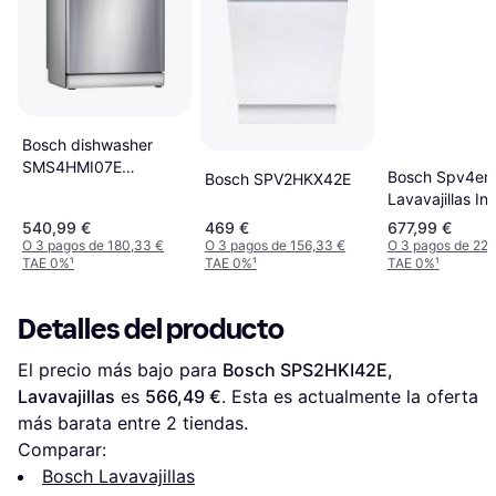
Bosch dishwasher
SMS4HMI07E
Bosch Spv4e
Bosch SPV2HKX42E
dishwasher
Lavavajillas In
45 cm
540,99 €
469 €
677,99 €
O 3 pagos de 180,33 €
O 3 pagos de 156,33 €
O 3 pagos de 225
TAE 0%
¹
TAE 0%
¹
TAE 0%
¹
Detalles del producto
El precio más bajo para 
Bosch SPS2HKI42E, 
Lavavajillas
 es 
566,49 €
. Esta es actualmente la oferta 
más barata entre 
2
 tiendas.
Comparar:
Bosch Lavavajillas