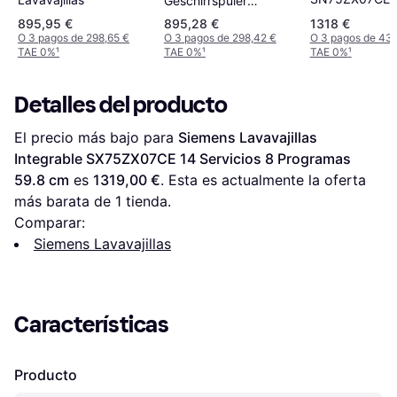
Geschirrspüler
Servicios 60 c
SBV6ZCX16E
895,95 €
895,28 €
1318 €
O 3 pagos de 298,65 €
O 3 pagos de 298,42 €
O 3 pagos de 43
TAE 0%
¹
TAE 0%
¹
TAE 0%
¹
Detalles del producto
El precio más bajo para 
Siemens Lavavajillas 
Integrable SX75ZX07CE 14 Servicios 8 Programas 
59.8 cm
 es 
1319,00 €
. Esta es actualmente la oferta 
más barata de 1 tienda.
Comparar:
Siemens Lavavajillas
Características
Producto