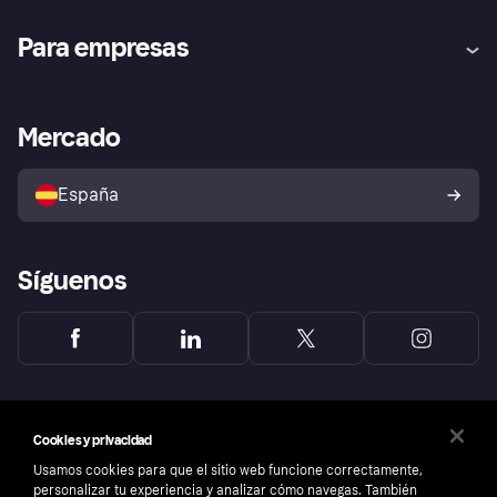
Ayuda
Promesa de protección contra
Para empresas
el fraude
Inicio de sesión
Nuestra promesa
Asistencia al comerciante
Portal de desarrolladores
Klarna app
Bienestar financiero
Acceso empresas
Estado operativo
Mercado
Directorio de tiendas
Configuración de privacidad
Vende con Klarna
Plataformas y socios
Política de protección al
comprador de Klarna
Tu derecho de desistimiento
España
Reclamaciones
Síguenos
Cookies y privacidad
Usamos cookies para que el sitio web funcione correctamente,
personalizar tu experiencia y analizar cómo navegas. También