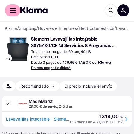
Comprar con Klarna
Para empresas
Klarna
/
Shopping
/
Hogares e Interiores
/
Electrodomésticos
/
Lavavajillas
Siemens Lavavajillas Integrable 
SX75ZX07CE 14 Servicios 8 Programas 
59.8 cm
Totalmente integrado, 60 cm, 40 dB
Precio
1319,00 €
+
2
Desde 3 pagos de 439,66 € TAE 0% con
Prueba pagos flexibles*
Recomendado
El precio incluye el envío
MediaMarkt
29,00 € de envío
,
2-5 días
1319,00 €
Lavavajillas integrable - Siemens SX75ZX07CE, 14 servicios, 8 programas, 59.8 cm, VarioSpeed+, Sin panelar
O 3 pagos de 439,66 € TAE 0%
¹
¹
*Paga en 3 plazos sin intereses con Klarna. Ejemplo de pago para una