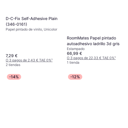
D-C-Fix Self-Adhesive Plain
(‎346-0161)
Papel pintado de vinilo, Unicolor
RoomMates Papel pintado
autoadhesivo ladrillo 3d gris
Estampado
66,99 €
7,29 €
O 3 pagos de 22,33 € TAE 0%
¹
O 3 pagos de 2,43 € TAE 0%
¹
1 tienda
2 tiendas
-14%
-12%