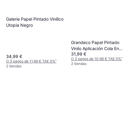
Galerie Papel Pintado Vinílico
Utopia Negro
Grandeco Papel Pintado
Vinilo Aplicación Cola En
31,99 €
Pared
34,99 €
O 3 pagos de 10,66 € TAE 0%
¹
O 3 pagos de 11,66 € TAE 0%
¹
2 tiendas
2 tiendas