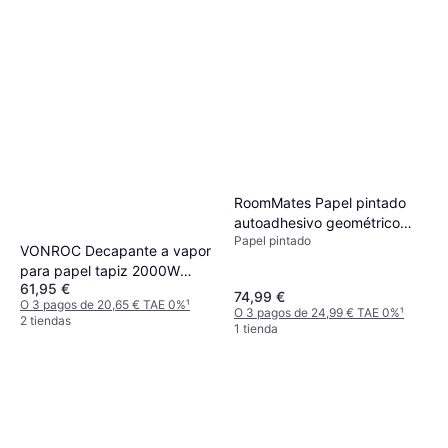
RoomMates Papel pintado
autoadhesivo geométrico
Papel pintado
mandala beige
VONROC Decapante a vapor
para papel tapiz 2000W
61,95 €
4.5L, 3.5m de manguera
74,99 €
O 3 pagos de 20,65 € TAE 0%
¹
O 3 pagos de 24,99 € TAE 0%
¹
2 tiendas
1 tienda