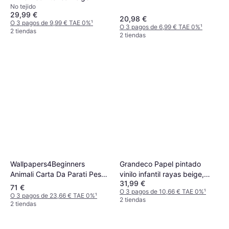
No tejido
29,99 €
20,98 €
O 3 pagos de 9,99 € TAE 0%
¹
O 3 pagos de 6,99 € TAE 0%
¹
2 tiendas
2 tiendas
Wallpapers4Beginners
Grandeco Papel pintado
Animali Carta Da Parati Pesci
vinilo infantil rayas beige,
31,99 €
Tropicali Blu
blanco
71 €
O 3 pagos de 10,66 € TAE 0%
¹
O 3 pagos de 23,66 € TAE 0%
¹
2 tiendas
2 tiendas