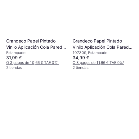
Grandeco Papel Pintado
Grandeco Papel Pintado
Vinilo Aplicación Cola Pared
Vinilo Aplicación Cola Pared
Estampado
107309, Estampado
Abstracto Loreana 2 53cm x
53cm x 10m
31,99 €
34,99 €
10m
O 3 pagos de 10,66 € TAE 0%
¹
O 3 pagos de 11,66 € TAE 0%
¹
2 tiendas
2 tiendas