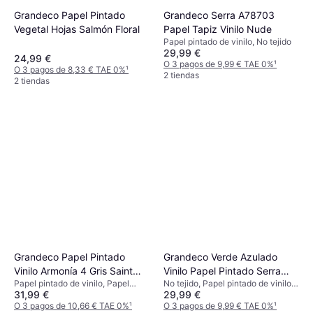
Grandeco Papel Pintado
Grandeco Serra A78703
Vegetal Hojas Salmón Floral
Papel Tapiz Vinilo Nude
Papel pintado de vinilo, No tejido
29,99 €
24,99 €
O 3 pagos de 9,99 € TAE 0%
¹
O 3 pagos de 8,33 € TAE 0%
¹
2 tiendas
2 tiendas
Grandeco Papel Pintado
Grandeco Verde Azulado
Vinilo Armonía 4 Gris Saint
Vinilo Papel Pintado Serra
Papel pintado de vinilo, Papel
No tejido, Papel pintado de vinilo,
Honore
A78710
31,99 €
29,99 €
pintado, No tejido
Floral
O 3 pagos de 10,66 € TAE 0%
¹
O 3 pagos de 9,99 € TAE 0%
¹