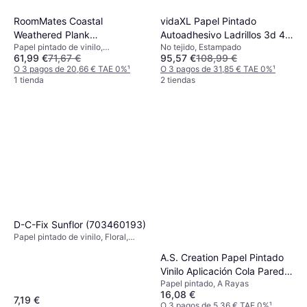
RoomMates Coastal
vidaXL Papel Pintado
Weathered Plank
Autoadhesivo Ladrillos 3d 40
Papel pintado de vinilo,
No tejido, Estampado
(RMK10840WP)
Unidades Negro
61,99 €
71,67 €
95,57 €
108,99 €
Estampado
O 3 pagos de 20,66 € TAE 0%
¹
O 3 pagos de 31,85 € TAE 0%
¹
1 tienda
2 tiendas
D-C-Fix Sunflor (703460193)
Papel pintado de vinilo, Floral,
Estampado
A.S. Creation Papel Pintado
Vinilo Aplicación Cola Pared
Papel pintado, A Rayas
Geométrico 314031
16,08 €
7,19 €
O 3 pagos de 5,36 € TAE 0%
¹