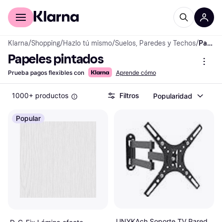
Comprar con Klarna
Para empresas
Klarna
/
Shopping
/
Hazlo tú mismo
/
Suelos, Paredes y Techos
/
Papeles pintados
Papeles pintados
Prueba pagos flexibles con
Aprende cómo
1000+ productos
Filtros
Popularidad
Popular
UNYKAch Soporte TV Pared