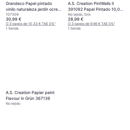
Grandeco Papel pintado
A.S. Creation PintWalls II
vinilo naturaleza jardín ocre
391092 Papel Pintado 10,05
107309
No tejido, Gris
amarillo
m x 0,53 m
30,99 €
28,99 €
O 3 pagos de 10,33 € TAE 0%
¹
O 3 pagos de 9,66 € TAE 0%
¹
1 tienda
1 tienda
A.S. Creation Papier peint
Flavour in Grün 367136
No tejido