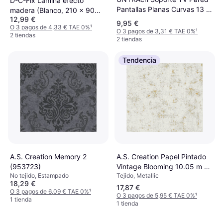
D-C-Fix Lámina efecto
Pantallas Planas Curvas 13 a
madera (Blanco, 210 x 90
12,99 €
42 Pulgadas
cm, Madera blanca,
9,95 €
O 3 pagos de 4,33 € TAE 0%
¹
Autoadhesivo)
O 3 pagos de 3,31 € TAE 0%
¹
2 tiendas
2 tiendas
Tendencia
A.S. Creation Papel Pintado
A.S. Creation Memory 2
Vintage Blooming 10.05 m x
(953723)
Tejido, Metallic
No tejido, Estampado
0.53 m
18,29 €
17,87 €
O 3 pagos de 6,09 € TAE 0%
¹
O 3 pagos de 5,95 € TAE 0%
¹
1 tienda
1 tienda