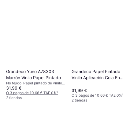
Grandeco Yuno A78303
Grandeco Papel Pintado
Marrón Vinilo Papel Pintado
Vinilo Aplicación Cola En
No tejido, Papel pintado de vinilo,
Pared
31,99 €
Unicolor
31,99 €
O 3 pagos de 10,66 € TAE 0%
¹
O 3 pagos de 10,66 € TAE 0%
¹
2 tiendas
2 tiendas