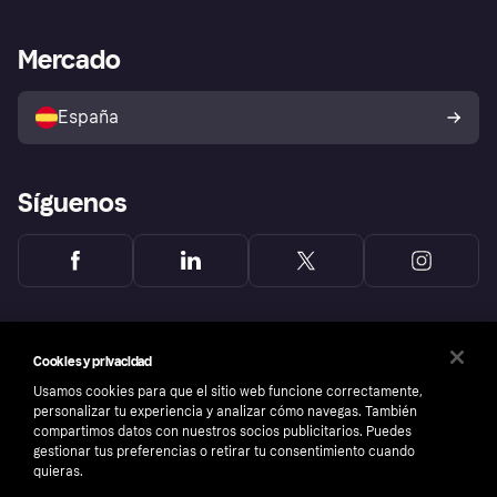
Nuestra promesa
Asistencia al comerciante
Portal de desarrolladores
Klarna app
Bienestar financiero
Acceso empresas
Estado operativo
Mercado
Directorio de tiendas
Configuración de privacidad
Vende con Klarna
Plataformas y socios
Política de protección al
comprador de Klarna
Tu derecho de desistimiento
España
Reclamaciones
Síguenos
Cookies y privacidad
Usamos cookies para que el sitio web funcione correctamente,
personalizar tu experiencia y analizar cómo navegas. También
compartimos datos con nuestros socios publicitarios. Puedes
gestionar tus preferencias o retirar tu consentimiento cuando
quieras.