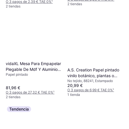
O 3 pagos de 2,39 € TAE 0%
¹
2 tiendas
2 tiendas
vidaXL Mesa Para Empapelar
Plegable De Mdf Y Aluminio
A.S. Creation Papel pintado
Papel pintado
200x60x78 Cm
vinilo botánico, plantas o
No tejido, 88241, Estampado
floral vlies flores blanco
20,99 €
81,96 €
O 3 pagos de 6,99 € TAE 0%
¹
O 3 pagos de 27,32 € TAE 0%
¹
1 tienda
2 tiendas
Tendencia