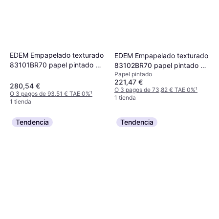
EDEM Empapelado texturado
EDEM Empapelado texturado
83101BR70 papel pintado no
83102BR70 papel pintado no
Papel pintado
tejido texturado de aspecto
tejido texturado de aspecto
221,47 €
piedra mate blanco 1 caja 4
piedra mate blanco 1 caja 4
280,54 €
O 3 pagos de 73,82 € TAE 0%
¹
O 3 pagos de 93,51 € TAE 0%
¹
rollos 106 m2
rollos 106 m2
1 tienda
1 tienda
Tendencia
Tendencia