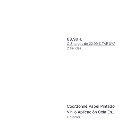
68,99 €
O 3 pagos de 22,99 € TAE 0%
¹
2 tiendas
ferm LIVING Papier Peint
Bleu Toile Intissée Katie Scott
No tejido, 122687, Papel Pintado
99 €
Infantil
O 3 pagos de 33,00 € TAE 0%
¹
2 tiendas
Coordonné Papel Pintado
Vinilo Aplicación Cola En
Unicolor
Pared Azul Lutece