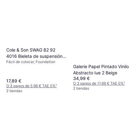
Cole & Son SWAG 82 92
4016 Bieleta de suspensión
Fácil de colocar, Foundation
Travesaños barras,
Galerie Papel Pintado Vinilo
estabilizador, Bieleta, Tirante
Abstracto Iue 2 Beige
barra estabilizadora NISSAN:
34,99 €
17,89 €
TERRANO 2, FORD: Maverick
O 3 pagos de 11,66 € TAE 0%
¹
O 3 pagos de 5,96 € TAE 0%
¹
SUV
2 tiendas
2 tiendas