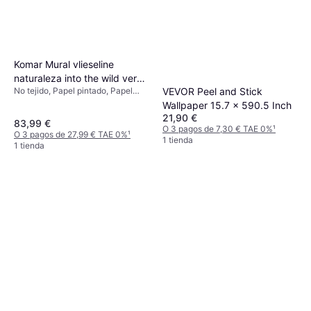
Komar Mural vlieseline
naturaleza into the wild verde
No tejido, Papel pintado, Papel
VEVOR Peel and Stick
de 368 x 248 cm
pintado fotográfico, Foto,
Wallpaper 15.7 x 590.5 Inch
Estampado
21,90 €
83,99 €
O 3 pagos de 7,30 € TAE 0%
¹
O 3 pagos de 27,99 € TAE 0%
¹
1 tienda
1 tienda