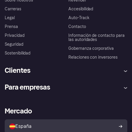
Sobre nosotros
Revender
Carreras
Accesibilidad
Legal
Auto-Track
Prensa
Contacto
Privacidad
Información de contacto para
las autoridades
Seguridad
Gobernanza corporativa
Sostenibilidad
Relaciones con inversores
Clientes
Ayuda
Promesa de protección contra
Para empresas
el fraude
Inicio de sesión
Nuestra promesa
Asistencia al comerciante
Portal de desarrolladores
Klarna app
Bienestar financiero
Acceso empresas
Estado operativo
Mercado
Directorio de tiendas
Configuración de privacidad
Vende con Klarna
Plataformas y socios
Política de protección al
comprador de Klarna
Tu derecho de desistimiento
España
Reclamaciones