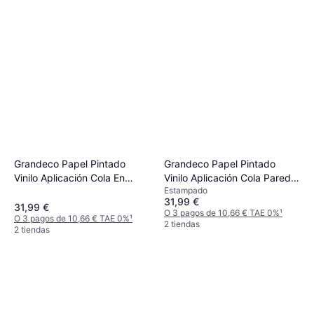
Grandeco Papel Pintado
Grandeco Papel Pintado
Vinilo Aplicación Cola En
Vinilo Aplicación Cola Pared
Estampado
Pared
Abstracto Loreana 2 53cm x
31,99 €
10m
31,99 €
O 3 pagos de 10,66 € TAE 0%
¹
O 3 pagos de 10,66 € TAE 0%
¹
2 tiendas
2 tiendas