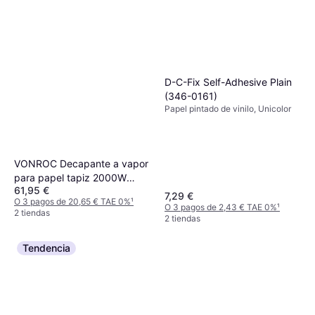
D-C-Fix Self-Adhesive Plain
(‎346-0161)
Papel pintado de vinilo, Unicolor
VONROC Decapante a vapor
para papel tapiz 2000W
61,95 €
4.5L, 3.5m de manguera
7,29 €
O 3 pagos de 20,65 € TAE 0%
¹
O 3 pagos de 2,43 € TAE 0%
¹
2 tiendas
2 tiendas
Tendencia