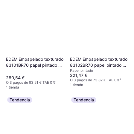
EDEM Empapelado texturado
EDEM Empapelado texturado
83101BR70 papel pintado no
83102BR70 papel pintado no
Papel pintado
tejido texturado de aspecto
tejido texturado de aspecto
221,47 €
piedra mate blanco 1 caja 4
piedra mate blanco 1 caja 4
280,54 €
O 3 pagos de 73,82 € TAE 0%
¹
O 3 pagos de 93,51 € TAE 0%
¹
rollos 106 m2
rollos 106 m2
1 tienda
1 tienda
Tendencia
Tendencia