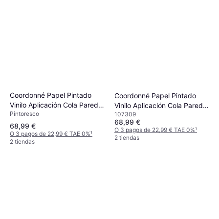
Coordonné Papel Pintado
Coordonné Papel Pintado
Vinilo Aplicación Cola Pared
Vinilo Aplicación Cola Pared
Pintoresco
Naturaleza Naranja 53cm x
107309
Naturaleza Beige 53cm x
68,99 €
10.05m
10.05m
68,99 €
O 3 pagos de 22,99 € TAE 0%
¹
O 3 pagos de 22,99 € TAE 0%
¹
2 tiendas
2 tiendas