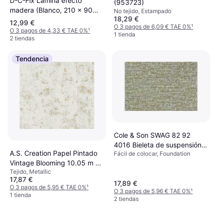
D-C-Fix Lámina efecto
(953723)
madera (Blanco, 210 x 90
No tejido, Estampado
18,29 €
cm, Madera blanca,
12,99 €
O 3 pagos de 6,09 € TAE 0%
¹
Autoadhesivo)
O 3 pagos de 4,33 € TAE 0%
¹
1 tienda
2 tiendas
Tendencia
Cole & Son SWAG 82 92
4016 Bieleta de suspensión
A.S. Creation Papel Pintado
Fácil de colocar, Foundation
Travesaños barras,
Vintage Blooming 10.05 m x
estabilizador, Bieleta, Tirante
Tejido, Metallic
0.53 m
barra estabilizadora NISSAN:
17,87 €
17,89 €
TERRANO 2, FORD: Maverick
O 3 pagos de 5,95 € TAE 0%
¹
O 3 pagos de 5,96 € TAE 0%
¹
SUV
1 tienda
2 tiendas