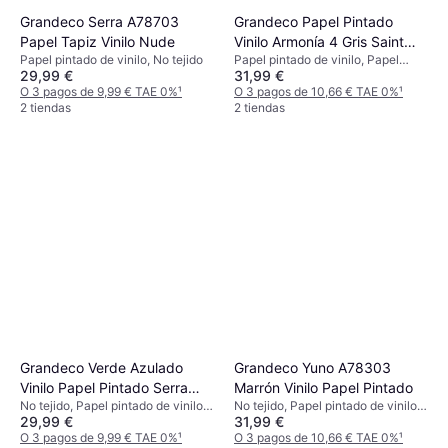
Grandeco Serra A78703
Grandeco Papel Pintado
Papel Tapiz Vinilo Nude
Vinilo Armonía 4 Gris Saint
Papel pintado de vinilo, No tejido
Papel pintado de vinilo, Papel
Honore
29,99 €
31,99 €
pintado, No tejido
O 3 pagos de 9,99 € TAE 0%
¹
O 3 pagos de 10,66 € TAE 0%
¹
2 tiendas
2 tiendas
Grandeco Verde Azulado
Grandeco Yuno A78303
Vinilo Papel Pintado Serra
Marrón Vinilo Papel Pintado
No tejido, Papel pintado de vinilo,
No tejido, Papel pintado de vinilo,
A78710
29,99 €
31,99 €
Floral
Unicolor
O 3 pagos de 9,99 € TAE 0%
¹
O 3 pagos de 10,66 € TAE 0%
¹