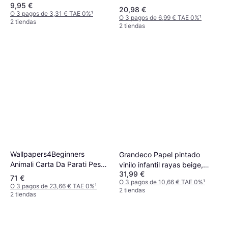
9,95 €
42 Pulgadas
20,98 €
O 3 pagos de 3,31 € TAE 0%
¹
O 3 pagos de 6,99 € TAE 0%
¹
2 tiendas
2 tiendas
Wallpapers4Beginners
Grandeco Papel pintado
Animali Carta Da Parati Pesci
vinilo infantil rayas beige,
31,99 €
Tropicali Blu
blanco
71 €
O 3 pagos de 10,66 € TAE 0%
¹
O 3 pagos de 23,66 € TAE 0%
¹
2 tiendas
2 tiendas