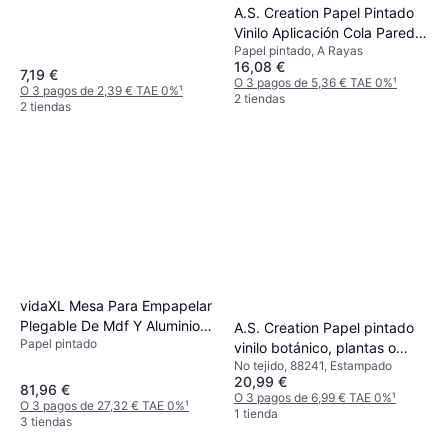
A.S. Creation Papel Pintado
Vinilo Aplicación Cola Pared
Papel pintado, A Rayas
Geométrico 314031
16,08 €
7,19 €
O 3 pagos de 5,36 € TAE 0%
¹
O 3 pagos de 2,39 € TAE 0%
¹
2 tiendas
2 tiendas
vidaXL Mesa Para Empapelar
Plegable De Mdf Y Aluminio
A.S. Creation Papel pintado
Papel pintado
200x60x78 Cm
vinilo botánico, plantas o
No tejido, 88241, Estampado
floral vlies flores blanco
20,99 €
81,96 €
O 3 pagos de 6,99 € TAE 0%
¹
O 3 pagos de 27,32 € TAE 0%
¹
1 tienda
3 tiendas