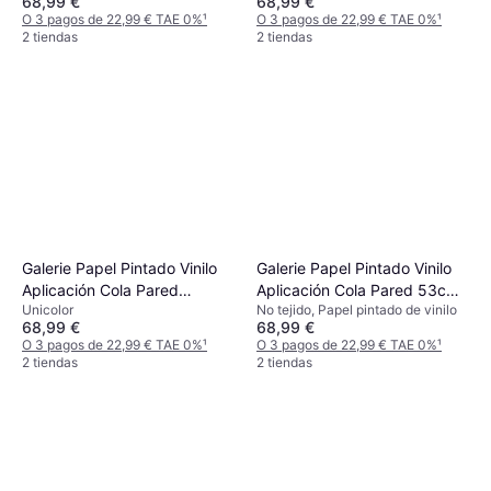
68,99 €
68,99 €
O 3 pagos de 22,99 € TAE 0%
¹
O 3 pagos de 22,99 € TAE 0%
¹
2 tiendas
2 tiendas
Galerie Papel Pintado Vinilo
Galerie Papel Pintado Vinilo
Aplicación Cola Pared
Aplicación Cola Pared 53cm
Unicolor
No tejido, Papel pintado de vinilo
Naturaleza Sumatra 7 Beige
x 10.05m
68,99 €
68,99 €
O 3 pagos de 22,99 € TAE 0%
¹
O 3 pagos de 22,99 € TAE 0%
¹
2 tiendas
2 tiendas