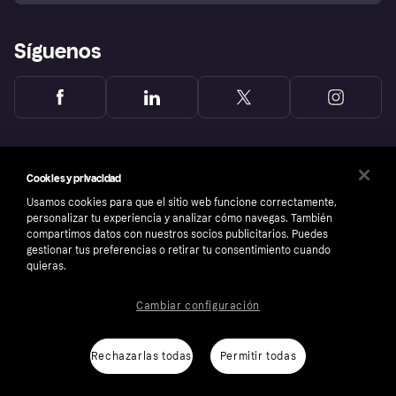
Síguenos
Cookies y privacidad
Usamos cookies para que el sitio web funcione correctamente,
personalizar tu experiencia y analizar cómo navegas. También
compartimos datos con nuestros socios publicitarios. Puedes
gestionar tus preferencias o retirar tu consentimiento cuando
quieras.
Cambiar configuración
Copyright © 2005-2026 Klarna Bank AB (publ). Sede central: Stockholm, Sweden. Todos
los derechos reservados. Klarna Bank AB (publ). Sveavägen 46, 111 34 Stockholm.
Número de empresa: 556737-0431
Rechazarlas todas
Permitir todas
Aviso Sobre Cookies
Klarna.com