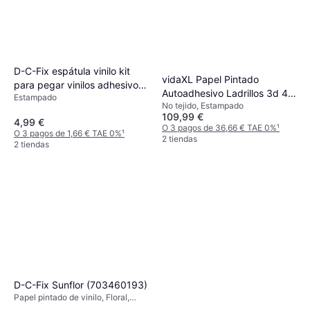
D-C-Fix espátula vinilo kit
vidaXL Papel Pintado
para pegar vinilos adhesivos
Autoadhesivo Ladrillos 3d 40
Estampado
muebles, cristales, ventanas
No tejido, Estampado
Unidades Negro
y coche de plástico con
109,99 €
4,99 €
borde de fieltro con cuchillo
O 3 pagos de 36,66 € TAE 0%
¹
O 3 pagos de 1,66 € TAE 0%
¹
2 tiendas
herramienta precision
2 tiendas
instalación rasqueta raspador
D-C-Fix Sunflor (703460193)
Papel pintado de vinilo, Floral,
Estampado