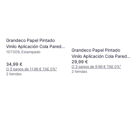
Grandeco Papel Pintado
Vinilo Aplicación Cola Pared
Grandeco Papel Pintado
107309, Estampado
53cm x 10m
Vinilo Aplicación Cola Pared
29,99 €
53cm x 10m
34,99 €
O 3 pagos de 9,99 € TAE 0%
¹
O 3 pagos de 11,66 € TAE 0%
¹
2 tiendas
2 tiendas