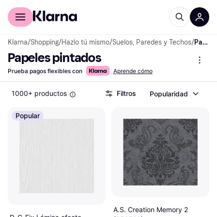
Comprar con Klarna
Para empresas
Klarna
/
Shopping
/
Hazlo tú mismo
/
Suelos, Paredes y Techos
/
Papeles pintados
Papeles pintados
Prueba pagos flexibles con
Aprende cómo
1000+ productos
Filtros
Popularidad
Popular
A.S. Creation Memory 2