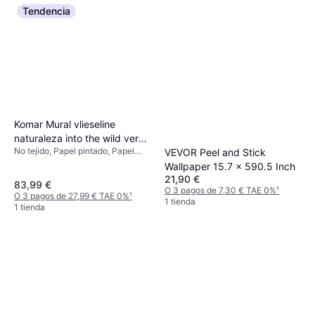
Tendencia
Komar Mural vlieseline
naturaleza into the wild verde
No tejido, Papel pintado, Papel
VEVOR Peel and Stick
de 368 x 248 cm
pintado fotográfico, Foto,
Wallpaper 15.7 x 590.5 Inch
Estampado
21,90 €
83,99 €
O 3 pagos de 7,30 € TAE 0%
¹
O 3 pagos de 27,99 € TAE 0%
¹
1 tienda
1 tienda