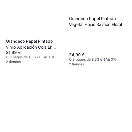
Grandeco Papel Pintado
Vegetal Hojas Salmón Floral
Grandeco Papel Pintado
Vinilo Aplicación Cola En
31,99 €
Pared
24,99 €
O 3 pagos de 10,66 € TAE 0%
¹
O 3 pagos de 8,33 € TAE 0%
¹
2 tiendas
2 tiendas