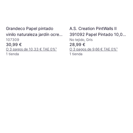
Grandeco Papel pintado
A.S. Creation PintWalls II
vinilo naturaleza jardín ocre
391092 Papel Pintado 10,05
107309
No tejido, Gris
amarillo
m x 0,53 m
30,99 €
28,99 €
O 3 pagos de 10,33 € TAE 0%
¹
O 3 pagos de 9,66 € TAE 0%
¹
1 tienda
1 tienda