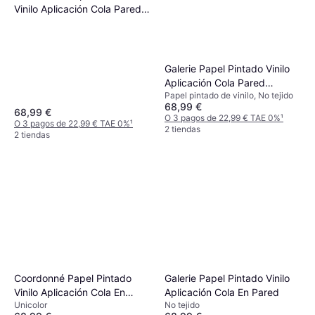
Vinilo Aplicación Cola Pared
Naturaleza 9 Gris
Galerie Papel Pintado Vinilo
Aplicación Cola Pared
Papel pintado de vinilo, No tejido
Naturaleza Beige
68,99 €
68,99 €
O 3 pagos de 22,99 € TAE 0%
¹
O 3 pagos de 22,99 € TAE 0%
¹
2 tiendas
2 tiendas
Coordonné Papel Pintado
Galerie Papel Pintado Vinilo
Vinilo Aplicación Cola En
Aplicación Cola En Pared
Unicolor
No tejido
Pared Azul Lutece