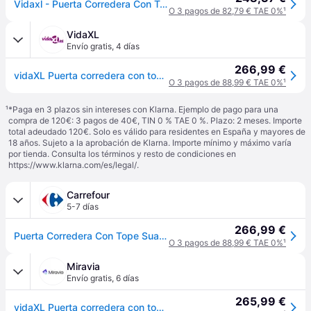
Vidaxl - Puerta Corredera Con Tope Suave Vidrio Esg Y Aluminio 76x205 Cm
O 3 pagos de 82,79 € TAE 0%
¹
VidaXL
Envío gratis
,
4 días
266,99 €
vidaXL Puerta corredera con tope suave vidrio ESG y aluminio 76x205 cm - Plateado
O 3 pagos de 88,99 € TAE 0%
¹
¹
*Paga en 3 plazos sin intereses con Klarna. Ejemplo de pago para una
compra de 120€: 3 pagos de 40€, TIN 0 % TAE 0 %. Plazo: 2 meses. Importe
total adeudado 120€. Solo es válido para residentes en España y mayores de
18 años. Sujeto a la aprobación de Klarna. Importe mínimo y máximo varía
por tienda. Consulta los términos y resto de condiciones en
https://www.klarna.com/es/legal/
.
Carrefour
5-7 días
266,99 €
Puerta Corredera Con Tope Suave Vidrio Esg Y Aluminio 76x205 Cm Vidaxl
O 3 pagos de 88,99 € TAE 0%
¹
Miravia
Envío gratis
,
6 días
265,99 €
vidaXL Puerta corredera con tope suave vidrio ESG y aluminio 76x205 cm - Plateado - 76 x 205 cm