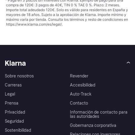
¹
*Paga en 3 plazos sin intereses con Klarna. Ejemplo de pago para una
compra de 120€: 3 pagos de 40€, TIN 0 % TAE 0 %. Plazo: 2 meses.
Importe total adeudado 120€. Solo es válido para residentes en España y
mayores de 18 años. Sujeto a la aprobación de Klarna. Importe mínimo y
máximo varía por tienda. Consulta los términos y resto de condiciones en
https://www.klarna.com/es/legal/
.
Klarna
Sobre nosotros
Revender
Carreras
Accesibilidad
Legal
Auto-Track
Prensa
Contacto
Privacidad
Información de contacto para
las autoridades
Seguridad
Gobernanza corporativa
Sostenibilidad
Relaciones con inversores