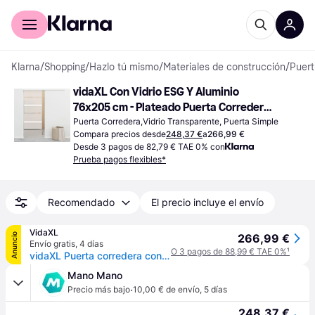
Comprar con Klarna
Para empresas
Klarna
/
Shopping
/
Hazlo tú mismo
/
Materiales de construcción
/
Puert
vidaXL Con Vidrio ESG Y Aluminio 
76x205 cm - Plateado Puerta Corredera 
Vidrio Transparente (x)
Puerta Corredera,Vidrio Transparente, Puerta Simple
Compara precios desde
248,37 €
a
266,99 €
Desde 3 pagos de 82,79 € TAE 0% con
Prueba pagos flexibles*
Recomendado
El precio incluye el envío
VidaXL
Anuncio
266,99 €
Envío gratis
,
4 días
O 3 pagos de 88,99 € TAE 0%
¹
vidaXL Puerta corredera con tope suave vidrio ESG y aluminio 76x205 cm - Plateado
Mano Mano
·
Precio más bajo
10,00 € de envío
,
5 días
248,37 €