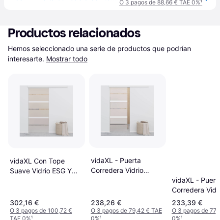
O 3 pagos de 88,66 € TAE 0%
¹
Productos relacionados
Hemos seleccionado una serie de productos que podrían 
interesarte.
Mostrar todo
vidaXL - Puerta
vidaXL Con Tope
Corredera Vidrio
Suave Vidrio ESG Y
vidaXL - Puert
Transparente
Aluminio 90x205 cm -
Corredera Vidr
(76x205cm)
Plateado Puerta
Transparente
Corredera Vidrio
302,16 €
238,26 €
233,39 €
(76x205cm)
Transparente (x)
O 3 pagos de 100,72 €
O 3 pagos de 79,42 € TAE
O 3 pagos de 77,
TAE 0%
¹
0%
¹
0%
¹