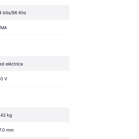
4 bits/96 Khz
MA
ed eléctrica
.0 V
.42 kg
7.0 mm