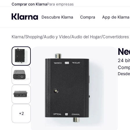
Comprar con Klarna
Para empresas
Descubre Klarna
Compra
App de Klarna
Klarna
/
Shopping
/
Audio y Video
/
Audio del Hogar
/
Convertidores
Tiendas
Formas de pag
Formas de pago
MediaMarkt
Ne
Paga ahora
Shein
Paga en 3 plazos
Zalando Prive
24 bi
Paga en 30 días
Zara
Financiación
JD Sports
Comp
Klarna en Apple 
Desde
Directorio de tien
+2