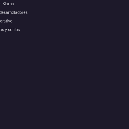
 Klarna
desarrolladores
erativo
as y socios