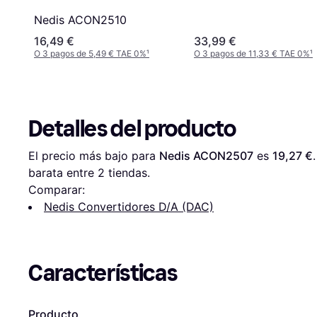
Nedis ACON2510
16,49 €
33,99 €
O 3 pagos de 5,49 € TAE 0%
¹
O 3 pagos de 11,33 € TAE 0%
¹
Detalles del producto
El precio más bajo para 
Nedis ACON2507
 es 
19,27 €
barata entre 
2
 tiendas.
Comparar:
Nedis Convertidores D/A (DAC)
Características
Producto