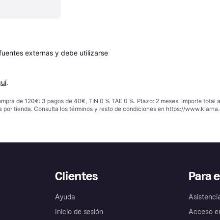
entes externas y debe utilizarse 
uí
.
ompra de 120€: 3 pagos de 40€, TIN 0 % TAE 0 %. Plazo: 2 meses. Importe total
a por tienda. Consulta los términos y resto de condiciones en
https://www.klarna.
Clientes
Para 
Ayuda
Asistenci
Inicio de sesión
Acceso e