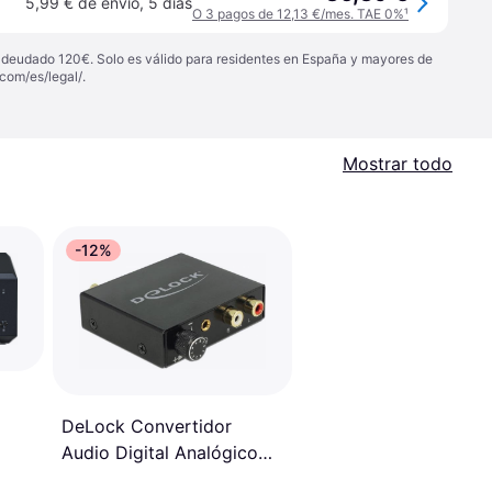
5,99 € de envío
,
5 días
O 3 pagos de 12,13 €/mes. TAE 0%
¹
 adeudado 120€. Solo es válido para residentes en España y mayores de
com/es/legal/
.
Mostrar todo
-12%
DeLock Convertidor
Audio Digital Analógico
HD