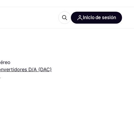
Inicio de sesión
Más información
iales de oficina
Qué es Klarna?
téreo
nvertidores D/A (DAC)
*
 las categorías