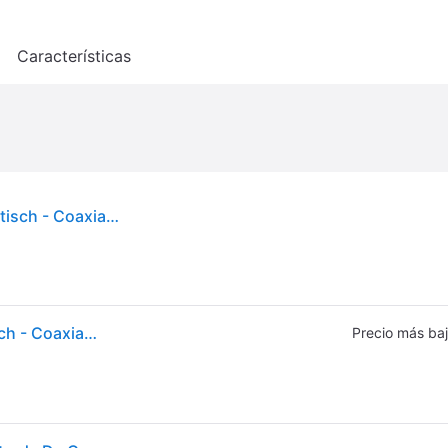
o
Características
N ACON2507BK - Deze bi-directionele Toslink optisch - Coaxiaal S/P DIF (DAC) om
N ACON2507BK - Deze bi-directionele Toslink optisch - Coaxiaal S/P DIF (DAC) om
Precio más ba