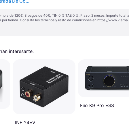
Nedis Convertidor De Audio Digital Bidireccional Entrada De Conexion 1x Spdif Rca Hembra 1x Toslink Hembra Salida De Conexion 1x Spdif Rca Hembra 1x Toslink Hembra Arco Manual De Instr
ompra de 120€: 3 pagos de 40€, TIN 0 % TAE 0 %. Plazo: 2 meses. Importe total
a por tienda. Consulta los términos y resto de condiciones en
https://www.klarna.
an interesarte.
Fiio K9 Pro ESS
INF Y4EV