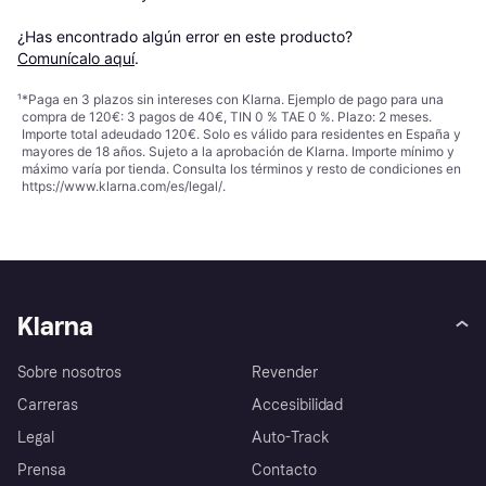
¿Has encontrado algún error en este producto? 
Comunícalo aquí
.
¹
*Paga en 3 plazos sin intereses con Klarna. Ejemplo de pago para una
compra de 120€: 3 pagos de 40€, TIN 0 % TAE 0 %. Plazo: 2 meses.
Importe total adeudado 120€. Solo es válido para residentes en España y
mayores de 18 años. Sujeto a la aprobación de Klarna. Importe mínimo y
máximo varía por tienda. Consulta los términos y resto de condiciones en
https://www.klarna.com/es/legal/
.
Klarna
Sobre nosotros
Revender
Carreras
Accesibilidad
Legal
Auto-Track
Prensa
Contacto