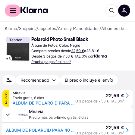
Comprar con Klarna
Para empresas
Klarna
/
Shopping
/
Juguetes
/
Artes y Manualidades
/
Álbumes de Fotos
Polaroid Photo Small Black
Tendencia
Álbum de Fotos, Color: Negro
Compara precios desde
22,59 €
a
23,81 €
Desde 3 pagos de 7,53 € TAE 0% con
+
5
Prueba pagos flexibles*
Recomendado
El precio incluye el envío
Miravia
Anuncio
22,59 €
Envío gratis
,
6 días
O 3 pagos de 7,53 € TAE 0%
¹
ALBUM DE POLAROID PARA 40 FOTOS
Miravia
·
Precio más bajo
Envío gratis
,
6 días
22,59 €
ALBUM DE POLAROID PARA 40 FOTOS
O 3 pagos de 7,53 € TAE 0%
¹