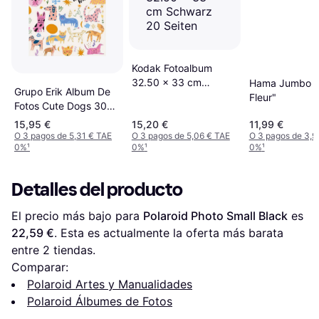
Kodak Fotoalbum
32.50 x 33 cm
Hama Jumbo "
Grupo Erik Album De
Schwarz 20 Seiten
Fleur"
Fotos Cute Dogs 304
Bolsillos 13 x 20 cm
15,95 €
15,20 €
11,99 €
O 3 pagos de 5,31 € TAE
O 3 pagos de 5,06 € TAE
O 3 pagos de 3,9
0%
¹
0%
¹
0%
¹
Detalles del producto
El precio más bajo para 
Polaroid Photo Small Black
 es 
22,59 €
. Esta es actualmente la oferta más barata 
entre 
2
 tiendas.
Comparar:
Polaroid Artes y Manualidades
Polaroid Álbumes de Fotos