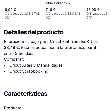
Blue Collectors
Portfolio
9,99 €
7,16 €
15,98 €
O 3 pagos de 3,33 € TAE
O 3 pagos de 2,38 € TAE
O 3 pagos de 5,3
0%
¹
0%
¹
0%
¹
Detalles del producto
El precio más bajo para 
Cricut Foil Transfer Kit
 es 
38,49 €
. Esta es actualmente la oferta más barata 
entre 
5
 tiendas.
Comparar:
Cricut Artes y Manualidades
Cricut Scrapbooking
Características
Producto