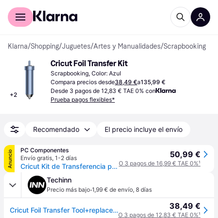
Comprar con Klarna
Para empresas
Klarna
/
Shopping
/
Juguetes
/
Artes y Manualidades
/
Scrapbooking
Cricut Foil Transfer Kit
Scrapbooking, Color: Azul
Compara precios desde
38,49 €
a
135,99 €
Desde 3 pagos de 12,83 € TAE 0% con
+
2
Prueba pagos flexibles*
Recomendado
El precio incluye el envío
PC Componentes
Anuncio
50,99 €
Envío gratis
,
1-2 días
O 3 pagos de 16,99 € TAE 0%
¹
Cricut Kit de Transferencia para Foil + 3 Puntas
Techinn
·
Precio más bajo
1,99 € de envío
,
8 días
38,49 €
Cricut Foil Transfer Tool+replacement Tip Azul
O 3 pagos de 12,83 € TAE 0%
¹