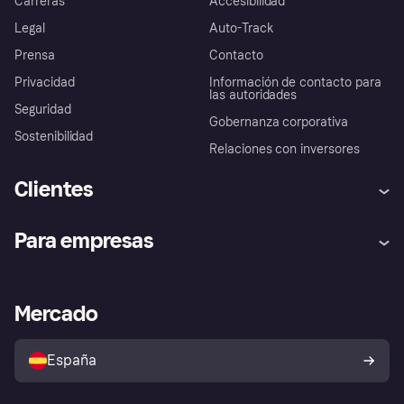
Carreras
Accesibilidad
Legal
Auto-Track
Prensa
Contacto
Privacidad
Información de contacto para
las autoridades
Seguridad
Gobernanza corporativa
Sostenibilidad
Relaciones con inversores
Clientes
Ayuda
Promesa de protección contra
Para empresas
el fraude
Inicio de sesión
Nuestra promesa
Asistencia al comerciante
Portal de desarrolladores
Klarna app
Bienestar financiero
Acceso empresas
Estado operativo
Mercado
Directorio de tiendas
Configuración de privacidad
Vende con Klarna
Plataformas y socios
Política de protección al
comprador de Klarna
Tu derecho de desistimiento
España
Reclamaciones