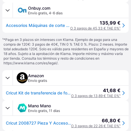
Onbuy.com
Envío gratis
,
4-6 días
135,99 €
Accesorios Máquinas de corte y prensas térmicas Cricut Transfer kit, compatible con CRICUT MAKER y EXPLORE
O 3 pagos de 45,33 € TAE 0%
¹
¹
*Paga en 3 plazos sin intereses con Klarna. Ejemplo de pago para una
compra de 120€: 3 pagos de 40€, TIN 0 % TAE 0 %. Plazo: 2 meses. Importe
total adeudado 120€. Solo es válido para residentes en España y mayores de
18 años. Sujeto a la aprobación de Klarna. Importe mínimo y máximo varía
por tienda. Consulta los términos y resto de condiciones en
https://www.klarna.com/es/legal/
.
Amazon
Envío gratis
41,68 €
Cricut Kit de transferencia de foil - Cricut
O 3 pagos de 13,89 € TAE 0%
¹
Mano Mano
Envío gratis
,
11 días
66,80 €
Cricut 2008727 Pieza Y Accesorio Para Máquinas De Corte Para Bricolaje
O 3 pagos de 22,26 € TAE 0%
¹