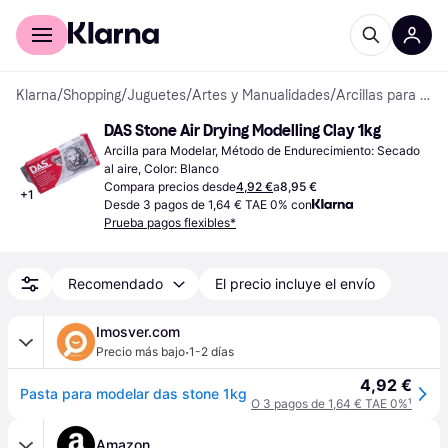
Comprar con Klarna
Para empresas
Klarna
/
Shopping
/
Juguetes
/
Artes y Manualidades
/
Arcillas para Modelar
DAS Stone Air Drying Modelling Clay 1kg
Arcilla para Modelar, Método de Endurecimiento: Secado 
al aire, Color: Blanco
Compara precios desde
4,92 €
a
8,95 €
+
1
Desde 3 pagos de 1,64 € TAE 0% con
Prueba pagos flexibles*
Recomendado
El precio incluye el envío
Imosver.com
·
Precio más bajo
1-2 días
4,92 €
Pasta para modelar das stone 1kg
O 3 pagos de 1,64 € TAE 0%
¹
Amazon