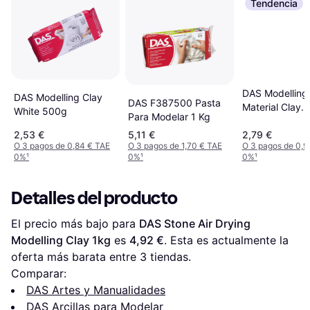
Tendencia
DAS Modelling
DAS Modelling Clay
DAS F387500 Pasta
Material Clay
White 500g
Para Modelar 1 Kg
Terracotta 1kg
2,53 €
5,11 €
2,79 €
O 3 pagos de 0,84 € TAE
O 3 pagos de 1,70 € TAE
O 3 pagos de 0,9
0%
¹
0%
¹
0%
¹
Detalles del producto
El precio más bajo para 
DAS Stone Air Drying 
Modelling Clay 1kg
 es 
4,92 €
. Esta es actualmente la 
oferta más barata entre 
3
 tiendas.
Comparar:
DAS Artes y Manualidades
DAS Arcillas para Modelar