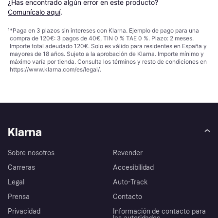
¿Has encontrado algún error en este producto? 
Comunícalo aquí
.
¹
*Paga en 3 plazos sin intereses con Klarna. Ejemplo de pago para una
compra de 120€: 3 pagos de 40€, TIN 0 % TAE 0 %. Plazo: 2 meses.
Importe total adeudado 120€. Solo es válido para residentes en España y
mayores de 18 años. Sujeto a la aprobación de Klarna. Importe mínimo y
máximo varía por tienda. Consulta los términos y resto de condiciones en
https://www.klarna.com/es/legal/
.
Klarna
Sobre nosotros
Revender
Carreras
Accesibilidad
Legal
Auto-Track
Prensa
Contacto
Privacidad
Información de contacto para