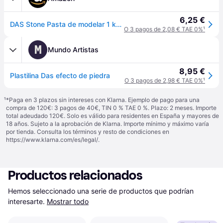
6,25 €
DAS Stone Pasta de modelar 1 kg efecto piedra Gris
O 3 pagos de 2,08 € TAE 0%
¹
M
Mundo Artistas
8,95 €
Plastilina Das efecto de piedra
O 3 pagos de 2,98 € TAE 0%
¹
¹
*Paga en 3 plazos sin intereses con Klarna. Ejemplo de pago para una
compra de 120€: 3 pagos de 40€, TIN 0 % TAE 0 %. Plazo: 2 meses. Importe
total adeudado 120€. Solo es válido para residentes en España y mayores de
18 años. Sujeto a la aprobación de Klarna. Importe mínimo y máximo varía
por tienda. Consulta los términos y resto de condiciones en
https://www.klarna.com/es/legal/
.
Productos relacionados
Hemos seleccionado una serie de productos que podrían 
interesarte.
Mostrar todo