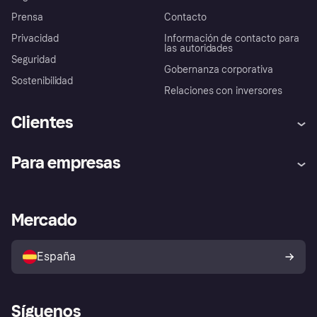
Prensa
Contacto
Privacidad
Información de contacto para
las autoridades
Seguridad
Gobernanza corporativa
Sostenibilidad
Relaciones con inversores
Clientes
Ayuda
Promesa de protección contra
Para empresas
el fraude
Inicio de sesión
Nuestra promesa
Asistencia al comerciante
Portal de desarrolladores
Klarna app
Bienestar financiero
Acceso empresas
Estado operativo
Mercado
Directorio de tiendas
Configuración de privacidad
Vende con Klarna
Plataformas y socios
Política de protección al
comprador de Klarna
Tu derecho de desistimiento
España
Reclamaciones
Síguenos