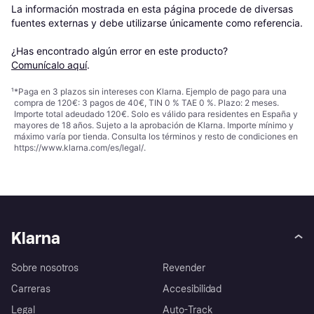
La información mostrada en esta página procede de diversas 
fuentes externas y debe utilizarse únicamente como referencia.

¿Has encontrado algún error en este producto? 
Comunícalo aquí
.
¹
*Paga en 3 plazos sin intereses con Klarna. Ejemplo de pago para una
compra de 120€: 3 pagos de 40€, TIN 0 % TAE 0 %. Plazo: 2 meses.
Importe total adeudado 120€. Solo es válido para residentes en España y
mayores de 18 años. Sujeto a la aprobación de Klarna. Importe mínimo y
máximo varía por tienda. Consulta los términos y resto de condiciones en
https://www.klarna.com/es/legal/
.
Klarna
Sobre nosotros
Revender
Carreras
Accesibilidad
Legal
Auto-Track