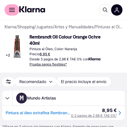
Comprar con Klarna
Para empresas
Klarna
/
Shopping
/
Juguetes
/
Artes y Manualidades
/
Pinturas al Óleo
Rembrandt Oil Colour Orange Ochre 
40ml
Pintura al Óleo, Color: Naranja
Precio
8,95 €
+
2
Desde 3 pagos de 2,98 € TAE 0% con
Prueba pagos flexibles*
Recomendado
El precio incluye el envío
M
Mundo Artistas
8,95 €
Pintura al óleo extrafina Rembrandt, 40ml, Ocre anaranjado
O 3 pagos de 2,98 € TAE 0%
¹
¹
*Paga en 3 plazos sin intereses con Klarna. Ejemplo de pago para una