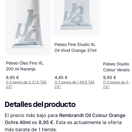
Pebeo Fine Studio XL
Oil Vivid Orange 37ml
Pebeo Óleo Fino XL
Pebeo Studio X
200 ml Naranja
Colour Venetia
Orange 200ml
9,95 €
4,45 €
9,95 €
O 3 pagos de 3,31 € TAE
O 3 pagos de 1,48 € TAE
O 3 pagos de 3,3
0%
¹
0%
¹
0%
¹
Detalles del producto
El precio más bajo para 
Rembrandt Oil Colour Orange 
Ochre 40ml
 es 
8,95 €
. Esta es actualmente la oferta 
más barata de 1 tienda.