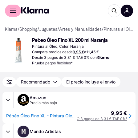
Comprar con Klarna
Para empresas
Klarna
/
Shopping
/
Juguetes
/
Artes y Manualidades
/
Pinturas al Óleo
Pebeo Óleo Fino XL 200 ml Naranja
Pintura al Óleo, Color: Naranja
Compara precios desde
9,95 €
a
11,45 €
Desde 3 pagos de 3,31 € TAE 0% con
Prueba pagos flexibles*
Recomendado
El precio incluye el envío
Amazon
Precio más bajo
9,95 €
Pébéo Óleo Fino XL - Pintura Oleo, 200 ml, Naranja (Naranja Cadmio Imitación)
O 3 pagos de 3,31 € TAE 0%
¹
M
Mundo Artistas