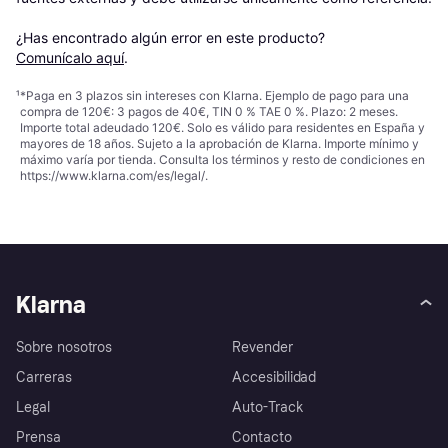
¿Has encontrado algún error en este producto? 
Comunícalo aquí
.
¹
*Paga en 3 plazos sin intereses con Klarna. Ejemplo de pago para una
compra de 120€: 3 pagos de 40€, TIN 0 % TAE 0 %. Plazo: 2 meses.
Importe total adeudado 120€. Solo es válido para residentes en España y
mayores de 18 años. Sujeto a la aprobación de Klarna. Importe mínimo y
máximo varía por tienda. Consulta los términos y resto de condiciones en
https://www.klarna.com/es/legal/
.
Klarna
Sobre nosotros
Revender
Carreras
Accesibilidad
Legal
Auto-Track
Prensa
Contacto