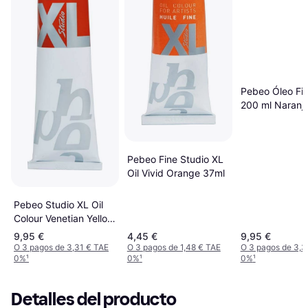
Pebeo Óleo Fi
200 ml Naranj
Pebeo Fine Studio XL
Oil Vivid Orange 37ml
Pebeo Studio XL Oil
Colour Venetian Yellow
Orange 200ml
9,95 €
4,45 €
9,95 €
O 3 pagos de 3,31 € TAE
O 3 pagos de 1,48 € TAE
O 3 pagos de 3,3
0%
¹
0%
¹
0%
¹
Detalles del producto