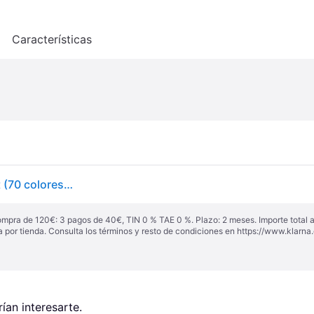
o
Características
Pintura Acrílica AmsterdamExpert Serie Royal Talent (70 colores), 75 ml, Naranja transparente - PY128/PR207
ompra de 120€: 3 pagos de 40€, TIN 0 % TAE 0 %. Plazo: 2 meses. Importe total
a por tienda. Consulta los términos y resto de condiciones en
https://www.klarna.
an interesarte.