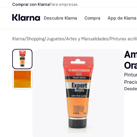
Comprar con Klarna
Para empresas
Descubre Klarna
Compra
App de Klarna
Klarna
/
Shopping
/
Juguetes
/
Artes y Manualidades
/
Pinturas acríl
Formas de pag
Tiendas
Formas de pago
MediaMarkt
Am
Paga ahora
Shein
Paga en 3 plazos
Zalando Priv
Or
Paga en 30 días
Zara
Financiación
JD Sports
Pintu
Klarna en Apple 
Preci
Desde
Directorio de tie