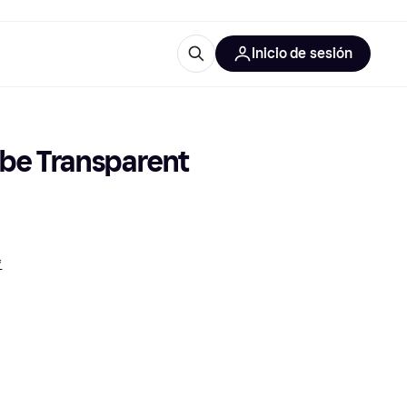
Inicio de sesión
Más información
les de oficina
Qué es Klarna?
be Transparent 
*
las categorías