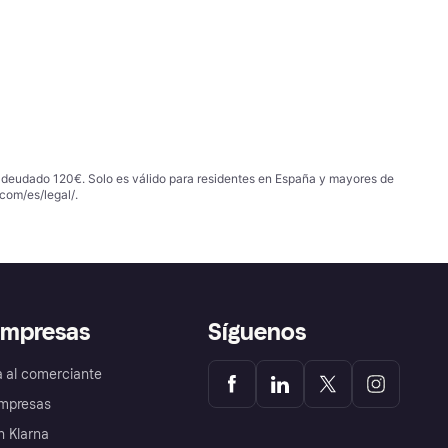
 adeudado 120€. Solo es válido para residentes en España y mayores de
com/es/legal/
.
empresas
Síguenos
a al comerciante
mpresas
 Klarna