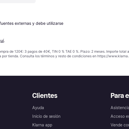
entes externas y debe utilizarse 
uí
.
ompra de 120€: 3 pagos de 40€, TIN 0 % TAE 0 %. Plazo: 2 meses. Importe total
a por tienda. Consulta los términos y resto de condiciones en
https://www.klarna.
Clientes
Para 
Ayuda
Asistenci
Inicio de sesión
Acceso e
Klarna app
Vende con