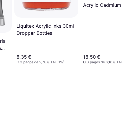
Acrylic Cadmium Ora
Hue 500ml
Liquitex Acrylic Inks 30ml
Dropper Bottles
ria
a
8,35 €
18,50 €
O 3 pagos de 2,78 € TAE 0%
¹
O 3 pagos de 6,16 € TAE 0%
¹