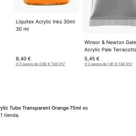
Liquitex Acrylic Inks 30ml
30 ml
Winsor & Newton Gale
Acrylic Pale Terracott
60ml
8,40 €
5,45 €
O 3 pagos de 2,80 € TAE 0%
¹
O 3 pagos de 1,81 € TAE 0%
¹
ylic Tube Transparent Orange 75ml
 es 
1 tienda.