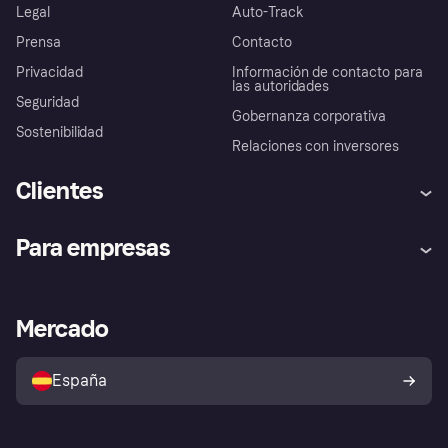
Legal
Auto-Track
Prensa
Contacto
Privacidad
Información de contacto para
las autoridades
Seguridad
Gobernanza corporativa
Sostenibilidad
Relaciones con inversores
Clientes
Ayuda
Promesa de protección contra
Para empresas
el fraude
Inicio de sesión
Nuestra promesa
Asistencia al comerciante
Portal de desarrolladores
Klarna app
Bienestar financiero
Acceso empresas
Estado operativo
Mercado
Directorio de tiendas
Configuración de privacidad
Vende con Klarna
Plataformas y socios
Política de protección al
comprador de Klarna
Tu derecho de desistimiento
España
Reclamaciones