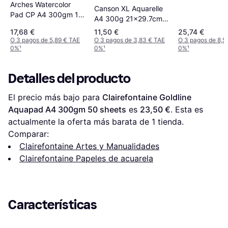
Arches Watercolor
Canson XL Aquarelle
Pad CP A4 300gm 12
A4 300g 21x29.7cm
sheets
30 sheets
17,68 €
11,50 €
25,74 €
O 3 pagos de 5,89 € TAE
O 3 pagos de 3,83 € TAE
O 3 pagos de 8,5
0%
¹
0%
¹
0%
¹
Detalles del producto
El precio más bajo para 
Clairefontaine Goldline 
Aquapad A4 300gm 50 sheets
 es 
23,50 €
. Esta es 
actualmente la oferta más barata de 1 tienda.
Comparar:
Clairefontaine Artes y Manualidades
Clairefontaine Papeles de acuarela
Características