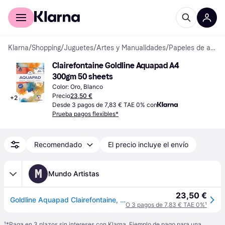
Comprar con Klarna
Para empresas
Klarna
/
Shopping
/
Juguetes
/
Artes y Manualidades
/
Papeles de acuarela
Clairefontaine Goldline Aquapad A4 
300gm 50 sheets
Color: Oro, Blanco
Precio
23,50 €
+
2
Desde 3 pagos de 7,83 € TAE 0% con
Prueba pagos flexibles*
Recomendado
El precio incluye el envío
M
Mundo Artistas
23,50 €
Goldline Aquapad Clairefontaine, DIN A4, 29,7 x 21 cm, A4 - 21 x 29,7 cm - 50 hojas, 300 g/m²
O 3 pagos de 7,83 € TAE 0%
¹
¹
*Paga en 3 plazos sin intereses con Klarna. Ejemplo de pago para una