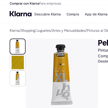
Comprar con Klarna
Para empresas
Descubre Klarna
Compra
App de Klarna
Klarna
/
Shopping
/
Juguetes
/
Artes y Manualidades
/
Pinturas al Ó
Formas de pag
Tiendas
Formas de pago
MediaMarkt
Peb
Paga ahora
Shein
Paga en 3 plazos
Zalando Priv
Pintu
Paga en 30 días
Zara
Financiación
JD Sports
Comp
Klarna en Apple 
Desde
Directorio de tie