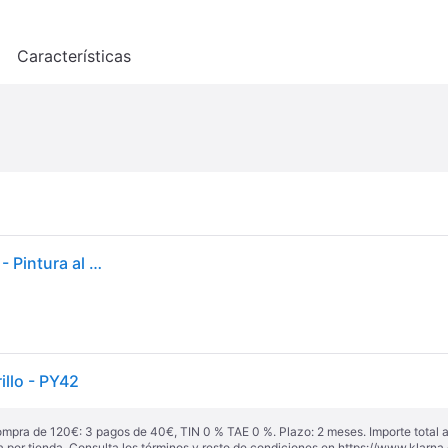
o
Características
Pebeo - Óleo fino XL 37 ML - Pintura al óleo amarillo - Pintura al óleo Pebeo - Amarillo Ocre 37 ml
illo - PY42
ompra de 120€: 3 pagos de 40€, TIN 0 % TAE 0 %. Plazo: 2 meses. Importe total
a por tienda. Consulta los términos y resto de condiciones en
https://www.klarna.