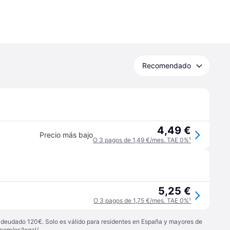
Recomendado
4,49 €
Precio más bajo
O 3 pagos de 1,49 €/mes. TAE 0%
¹
5,25 €
O 3 pagos de 1,75 €/mes. TAE 0%
¹
 adeudado 120€. Solo es válido para residentes en España y mayores de
com/es/legal/
.