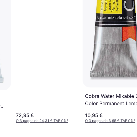
Cobra Water Mixable O
Color Permanent Lem
w
Yellow 40ml
72,95 €
10,95 €
O 3 pagos de 24,31 € TAE 0%
¹
O 3 pagos de 3,65 € TAE 0%
¹