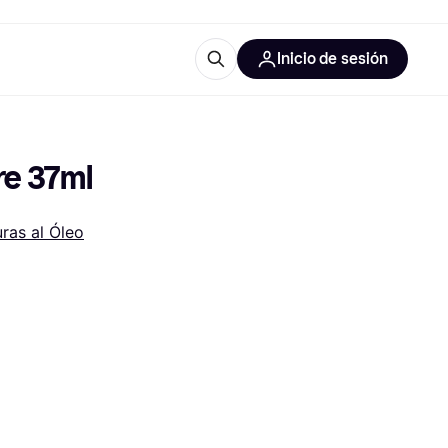
Inicio de sesión
Más información
les de oficina
Qué es Klarna?
re 37ml
uras al Óleo
las categorías