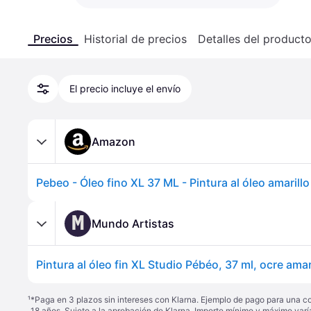
Precios
Historial de precios
Detalles del product
El precio incluye el envío
Amazon
M
Mundo Artistas
Pintura al óleo fin XL Studio Pébéo, 37 ml, ocre amar
¹
*Paga en 3 plazos sin intereses con Klarna. Ejemplo de pago para una c
18 años. Sujeto a la aprobación de Klarna. Importe mínimo y máximo varí