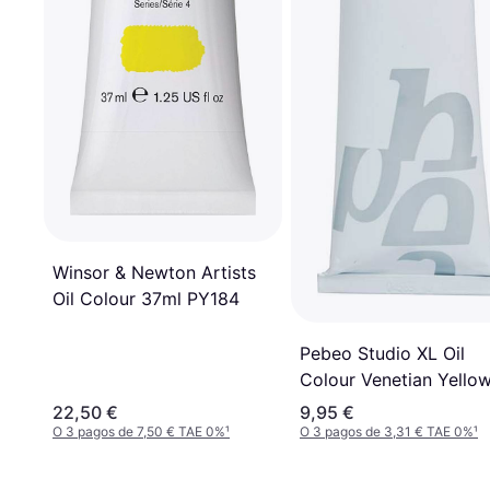
Winsor & Newton Artists
Oil Colour 37ml PY184
Pebeo Studio XL Oil
Colour Venetian Yello
Orange 200ml
22,50 €
9,95 €
O 3 pagos de 7,50 € TAE 0%
¹
O 3 pagos de 3,31 € TAE 0%
¹