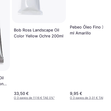
Pebeo Óleo Fino XL 
Bob Ross Landscape Oil
ml Amarillo
Color Yellow Ochre 200ml
il
on
33,50 €
9,95 €
O 3 pagos de 11,16 € TAE 0%
¹
O 3 pagos de 3,31 € TAE 0%
¹