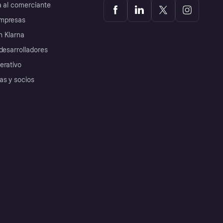
a al comerciante
mpresas
 Klarna
desarrolladores
erativo
as y socios