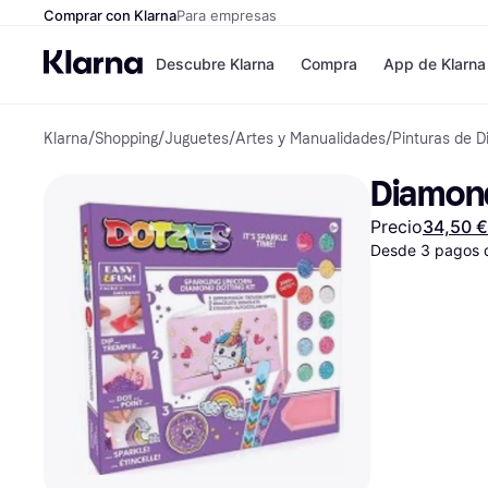
Comprar con Klarna
Para empresas
Descubre Klarna
Compra
App de Klarna
Klarna
/
Shopping
/
Juguetes
/
Artes y Manualidades
/
Pinturas de 
Tiendas
Formas de pag
Formas de pago
MediaMarkt
Diamond
Paga ahora
Shein
Paga en 3 plazos
Zalando Prive
Precio
34,50 €
Paga en 30 días
Zara
Financiación
Desde 3 pagos 
JD Sports
Klarna en Apple 
Directorio de tien