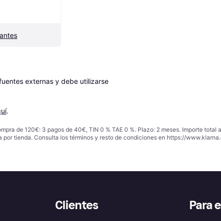
antes
entes externas y debe utilizarse 
uí
.
ompra de 120€: 3 pagos de 40€, TIN 0 % TAE 0 %. Plazo: 2 meses. Importe total
a por tienda. Consulta los términos y resto de condiciones en
https://www.klarna.
Clientes
Para 