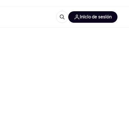
Inicio de sesión
Más información
iales de oficina
Qué es Klarna?
 las categorías