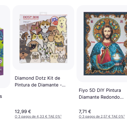
Diamond Dotz Kit de
Pintura de Diamante -
Fiyo 5D DIY Pintura
Perros y Gatos 28x28 cm
s
Diamante Redondo
Completo
12,99 €
7,71 €
O 3 pagos de 4,33 € TAE 0%
¹
O 3 pagos de 2,57 € TAE 0%
¹