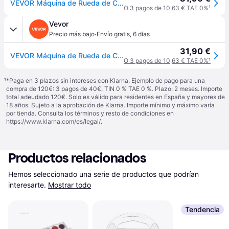
VEVOR Máquina de Rueda de Cerámica Eléctrica 2 Platos Giratorios Diámetro de 6,5 cm / 10 cm Torno de Alfarero 30 W Máquina de Arcilla de Cerámica 0-300 rpm con Pedal para Modelar Artesanía Cerámica
O 3 pagos de 10,63 € TAE 0%
¹
Vevor
·
Precio más bajo
Envío gratis
,
6 días
31,90 €
VEVOR Máquina de Rueda de Cerámica Eléctrica 2 Platos Giratorios Diámetro de 6,5 cm / 10 cm Torno de Alfarero 30 W Máquina de Arcilla de Cerámica 0-300 rpm con Pedal para Modelar Artesanía Cerámica
O 3 pagos de 10,63 € TAE 0%
¹
¹
*Paga en 3 plazos sin intereses con Klarna. Ejemplo de pago para una
compra de 120€: 3 pagos de 40€, TIN 0 % TAE 0 %. Plazo: 2 meses. Importe
total adeudado 120€. Solo es válido para residentes en España y mayores de
18 años. Sujeto a la aprobación de Klarna. Importe mínimo y máximo varía
por tienda. Consulta los términos y resto de condiciones en
https://www.klarna.com/es/legal/
.
Productos relacionados
Hemos seleccionado una serie de productos que podrían 
interesarte.
Mostrar todo
Tendencia