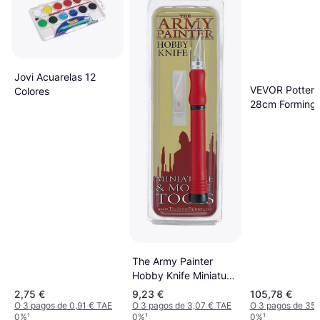
Jovi Acuarelas 12
VEVOR Pottery
Colores
28cm Forming
Machine
The Army Painter
Hobby Knife Miniature
& Model Tools
2,75 €
9,23 €
105,78 €
O 3 pagos de 0,91 € TAE
O 3 pagos de 3,07 € TAE
O 3 pagos de 35,
0%
¹
0%
¹
0%
¹