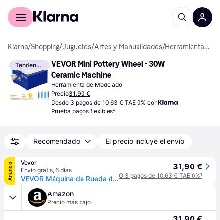
Comprar con Klarna
Para empresas
Klarna
/
Shopping
/
Juguetes
/
Artes y Manualidades
/
Herramientas de Modelado
VEVOR Mini Pottery Wheel - 30W 
Tendencia
Ceramic Machine
Herramienta de Modelado
Precio
31,90 €
Desde 3 pagos de 10,63 € TAE 0% con
Prueba pagos flexibles*
Recomendado
El precio incluye el envío
Vevor
Anuncio
31,90 €
Envío gratis
,
6 días
O 3 pagos de 10,63 € TAE 0%
¹
VEVOR Máquina de Rueda de Cerámica Eléctrica 2 Platos Giratorios Diámetro de 6,5 cm / 10 cm Torno de Alfarero 30 W Máquina de Arcilla de Cerámica 0-300 rpm con Pedal para Modelar Artesanía Cerámica
Amazon
Precio más bajo
31,90 €