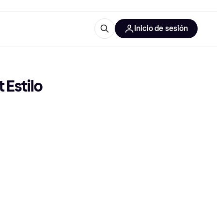
Inicio de sesión
Más información
iales de oficina
Qué es Klarna?
Estilo 
 las categorías