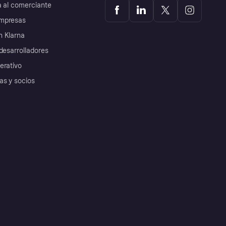
a al comerciante
mpresas
 Klarna
desarrolladores
erativo
as y socios