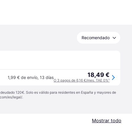
Recomendado
18,49 €
1,99 € de envío
,
13 días
O 3 pagos de 6,16 €/mes. TAE 0%
¹
 adeudado 120€. Solo es válido para residentes en España y mayores de
com/es/legal/
.
Mostrar todo