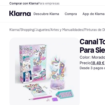
Comprar con Klarna
Para empresas
Descubre Klarna
Compra
App de Klarna
Klarna
/
Shopping
/
Juguetes
/
Artes y Manualidades
/
Pinturas de 
Tiendas
Formas de pag
Formas de pago
MediaMarkt
Canal T
Paga ahora
Shein
Paga en 3 plazos
Zalando Prive
Para Si
Paga en 30 días
Zara
Financiación
JD Sports
Color: Morad
Klarna en Apple 
Precio
18,49 €
Desde 3 pagos 
Directorio de tien