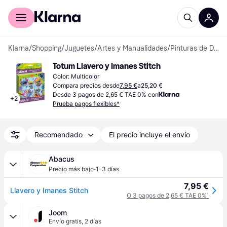
Comprar con Klarna
Para empresas
Klarna
/
Shopping
/
Juguetes
/
Artes y Manualidades
/
Pinturas de Diamantes
Totum Llavero y Imanes Stitch
Color: Multicolor
Compara precios desde
7,95 €
a
25,20 €
Desde 3 pagos de 2,65 € TAE 0% con
+
2
Prueba pagos flexibles*
Recomendado
El precio incluye el envío
Abacus
·
Precio más bajo
1-3 días
7,95 €
Llavero y Imanes Stitch
O 3 pagos de 2,65 € TAE 0%
¹
Joom
Envío gratis
,
2 días