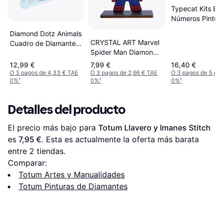
Typecat Kits Br
Números Pintu
Estanque Pece
Diamond Dotz Animals
CRYSTAL ART Marvel
Cuadro de Diamantes
Spider Man Diamond
5D
Figure Kit
12,99 €
7,99 €
16,40 €
O 3 pagos de 4,33 € TAE
O 3 pagos de 2,66 € TAE
O 3 pagos de 5,4
0%
¹
0%
¹
0%
¹
Detalles del producto
El precio más bajo para 
Totum Llavero y Imanes Stitch
es 
7,95 €
. Esta es actualmente la oferta más barata 
entre 
2
 tiendas.
Comparar:
Totum Artes y Manualidades
Totum Pinturas de Diamantes