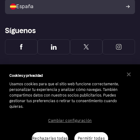
comprador de Klarna
Tu derecho de desistimiento
España
Reclamaciones
Síguenos
Cookies y privacidad
Usamos cookies para que el sitio web funcione correctamente,
personalizar tu experiencia y analizar cómo navegas. También
compartimos datos con nuestros socios publicitarios. Puedes
gestionar tus preferencias o retirar tu consentimiento cuando
quieras.
Cambiar configuración
Copyright © 2005-2026 Klarna Bank AB (publ). Sede central: Stockholm, Sweden. Todos
los derechos reservados. Klarna Bank AB (publ). Sveavägen 46, 111 34 Stockholm.
Número de empresa: 556737-0431
Rechazarlas todas
Permitir todas