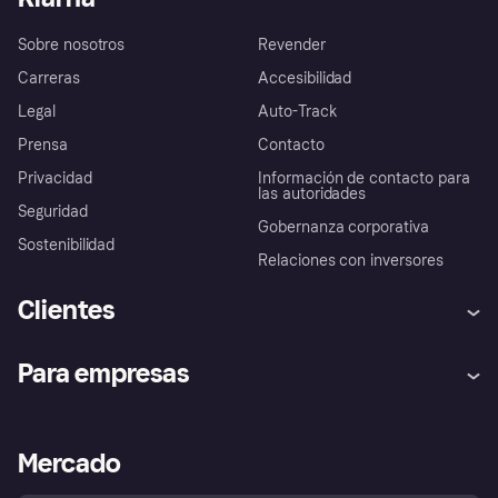
Sobre nosotros
Revender
Carreras
Accesibilidad
Legal
Auto-Track
Prensa
Contacto
Privacidad
Información de contacto para
las autoridades
Seguridad
Gobernanza corporativa
Sostenibilidad
Relaciones con inversores
Clientes
Ayuda
Promesa de protección contra
Para empresas
el fraude
Inicio de sesión
Nuestra promesa
Asistencia al comerciante
Portal de desarrolladores
Klarna app
Bienestar financiero
Acceso empresas
Estado operativo
Mercado
Directorio de tiendas
Configuración de privacidad
Vende con Klarna
Plataformas y socios
Política de protección al