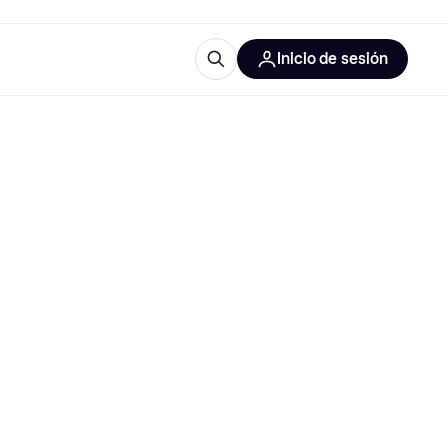
Inicio de sesión
Más información
les de oficina
Qué es Klarna?
las categorías