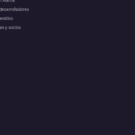
 Klarna
desarrolladores
erativo
as y socios