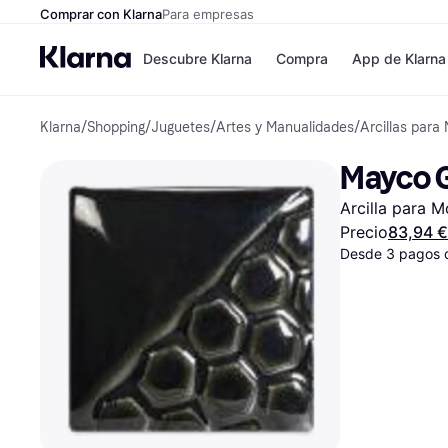
Comprar con Klarna
Para empresas
Descubre Klarna
Compra
App de Klarna
Klarna
/
Shopping
/
Juguetes
/
Artes y Manualidades
/
Arcillas para
Formas de pag
Tiendas
Formas de pago
MediaMarkt
Mayco G
Paga ahora
Shein
Paga en 3 plazos
Zalando Priv
Arcilla para M
Paga en 30 días
Zara
Financiación
JD Sports
Precio
83,94 €
Klarna en Apple 
Desde 3 pagos 
Directorio de tie