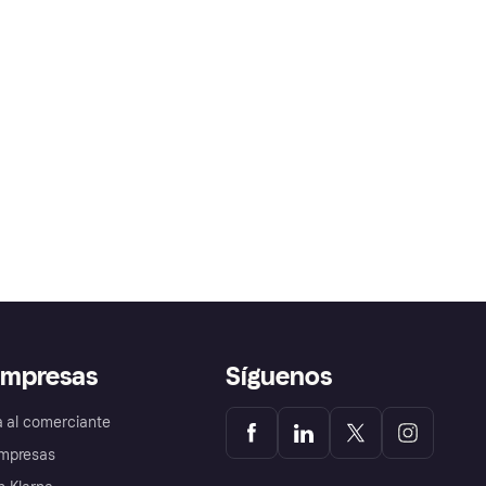
empresas
Síguenos
a al comerciante
mpresas