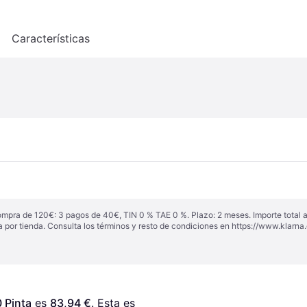
o
Características
ompra de 120€: 3 pagos de 40€, TIN 0 % TAE 0 %. Plazo: 2 meses. Importe total
a por tienda. Consulta los términos y resto de condiciones en
https://www.klarna.
 Pinta
 es 
83,94 €
. Esta es 