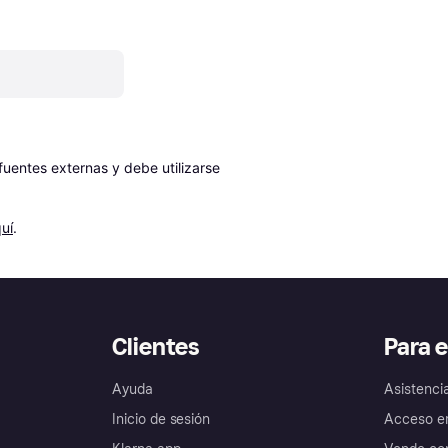
entes externas y debe utilizarse 
uí
.
Clientes
Para 
Ayuda
Asistenci
Inicio de sesión
Acceso e