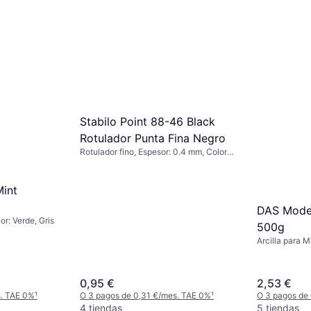
Stabilo Point 88-46 Black
Rotulador Punta Fina Negro
Rotulador fino, Espesor: 0.4 mm, Color:
Negro
Mint
DAS Model
or: Verde, Gris
500g
Arcilla para 
Endurecimient
Blanco
0,95 €
2,53 €
s. TAE 0%
¹
O 3 pagos de 0,31 €/mes. TAE 0%
¹
O 3 pagos de
4 tiendas
5 tiendas