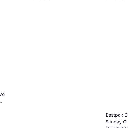
ve
o 10 Stk
Eastpak B
Sunday G
Estuche para l