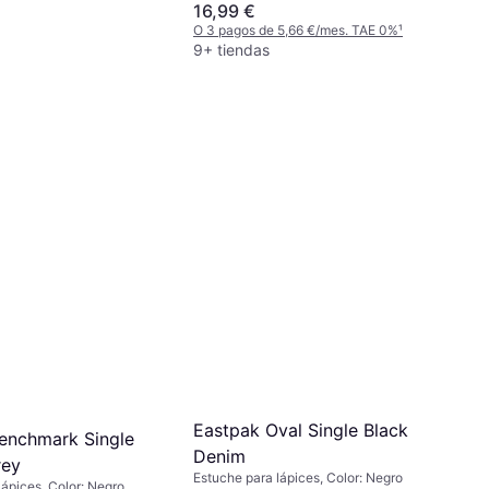
Multicolor
16,99 €
O 3 pagos de 5,66 €/mes. TAE 0%
¹
9+ tiendas
Eastpak Oval Single Black
enchmark Single
Denim
rey
Estuche para lápices, Color: Negro
ápices, Color: Negro,