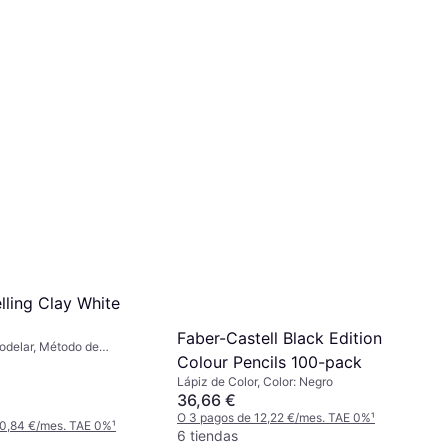
ling Clay White
Faber-Castell Black Edition
Modelar, Método de
Colour Pencils 100-pack
o: Secado al aire, Color:
Lápiz de Color, Color: Negro
36,66 €
O 3 pagos de 12,22 €/mes. TAE 0%
¹
 0,84 €/mes. TAE 0%
¹
6 tiendas