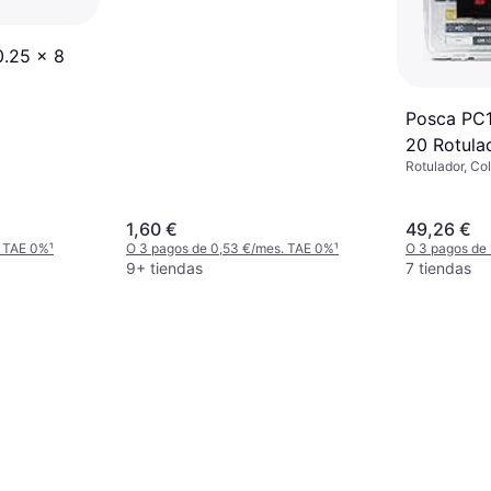
0.25 x 8
Posca P
20 Rotula
Rotulador, Col
Acrílica
1,60 €
49,26 €
. TAE 0%
¹
O 3 pagos de 0,53 €/mes. TAE 0%
¹
O 3 pagos de
9+ tiendas
7 tiendas