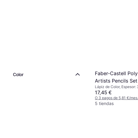
Faber-Castell Pol
Color
Artists Pencils Set
Lápiz de Color, Espesor: 
Multicolor
17,45 €
O 3 pagos de 5,81 €/mes
5 tiendas