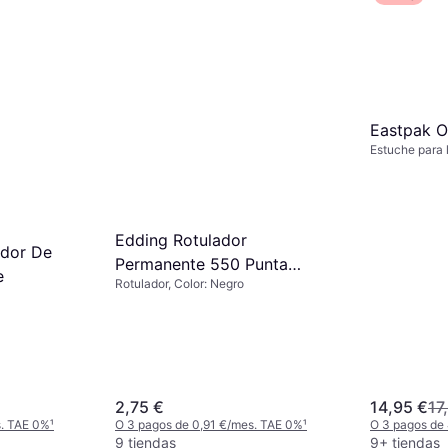
Eastpak O
Estuche para 
Edding Rotulador
ador De
Permanente 550 Punta
e
Rotulador, Color: Negro
Cónica
2,75 €
14,95 €
17
s. TAE 0%
¹
O 3 pagos de 0,91 €/mes. TAE 0%
¹
O 3 pagos de
9 tiendas
9+ tiendas