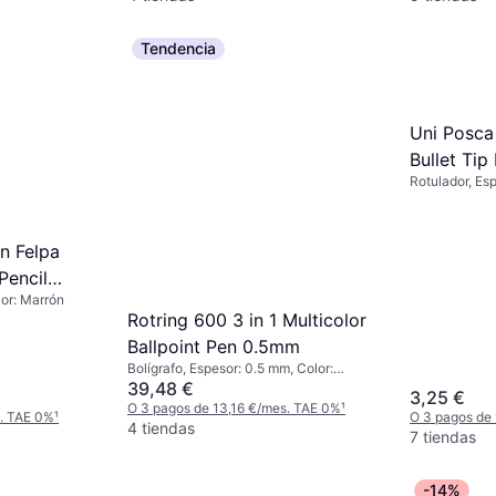
Tendencia
Uni Posca
Pilot Frixion Ball Clicker Blue
Bullet Tip
M 0.7mm Refill 3-pack
Rotulador, Es
Accesorio de pluma, Espesor: 0.7 mm,
Color: Azul
3,10 €
O 3 pagos de 1,03 €/mes. TAE 0%
¹
9 tiendas
n Felpa
Pencil
lor: Marrón
Rotring 600 3 in 1 Multicolor
Ballpoint Pen 0.5mm
Bolígrafo, Espesor: 0.5 mm, Color:
Multicolor
39,48 €
3,25 €
O 3 pagos de 13,16 €/mes. TAE 0%
¹
s. TAE 0%
¹
O 3 pagos de
4 tiendas
7 tiendas
-14%