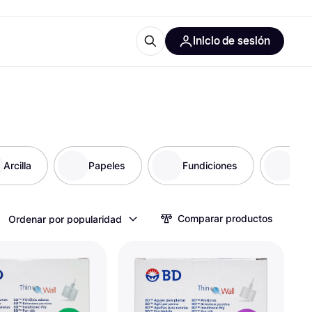
Inicio de sesión
Más información
les de oficina
Qué es Klarna?
Arcilla
Papeles
Fundiciones
Scr
las categorías
Comparar productos
Ordenar por popularidad