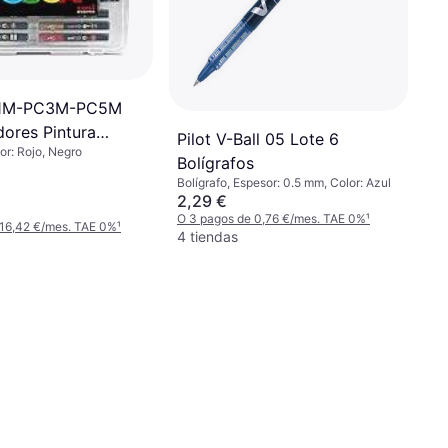
C1M-PC3M-PC5M
dores Pintura
Pilot V-Ball 05 Lote 6
or: Rojo, Negro
Bolígrafos
Bolígrafo, Espesor: 0.5 mm, Color: Azul
2,29 €
O 3 pagos de 0,76 €/mes. TAE 0%
¹
 16,42 €/mes. TAE 0%
¹
4 tiendas