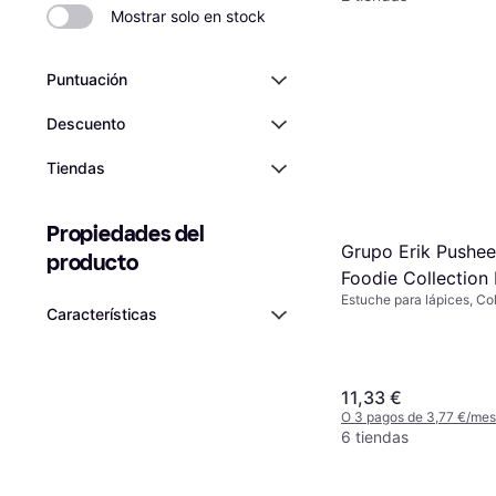
Mostrar solo en stock
Puntuación
Descuento
Tiendas
Propiedades del 
Grupo Erik Pushee
producto
Foodie Collection 
Estuche para lápices, Co
Case
Características
11,33 €
O 3 pagos de 3,77 €/me
6 tiendas