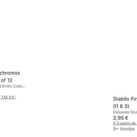
ychromos
 of 12
3.8 mm, Color:
. TAE 0%
¹
Stabilo Fi
01 8 St
Rotulador fino
Multicolor, Az
2,95 €
Amarillo, Nar
O 3 pagos de
9+ tiendas