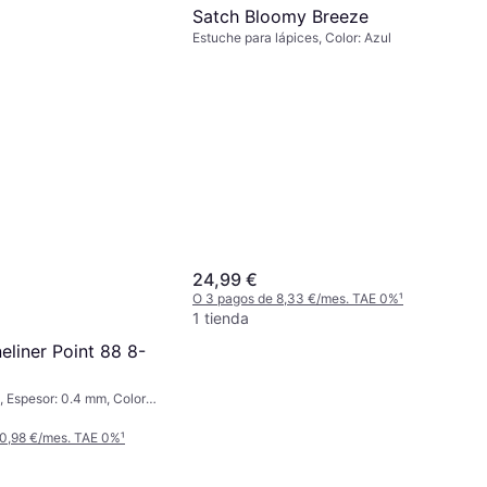
Satch Bloomy Breeze
Estuche para lápices, Color: Azul
24,99 €
O 3 pagos de 8,33 €/mes. TAE 0%
¹
1 tienda
neliner Point 88 8-
, Espesor: 0.4 mm, Color:
ul, Turquesa, Negro,
anja
 0,98 €/mes. TAE 0%
¹