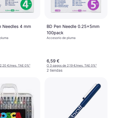
BD Pen Needle 0.25x5mm
n Needles 4 mm
100pack
Accesorio de pluma
 pluma
6,59 €
 2,20 €/mes. TAE 0%
¹
O 3 pagos de 2,19 €/mes. TAE 0%
¹
2 tiendas