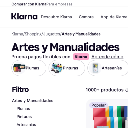
Comprar con Klarna
Para empresas
Descubre Klarna
Compra
App de Klarna
Klarna
/
Shopping
/
Juguetes
/
Artes y Manualidades
Formas de pag
Tiendas
Artes y Manualidades
Formas de pago
MediaMarkt
Paga ahora
Shein
Paga en 3 plazos
Zalando Priv
Prueba pagos flexibles con
Aprende cómo
Paga en 30 días
Zara
Financiación
JD Sports
Plumas
Pinturas
Artesanías
Klarna en Apple 
Filtro
Directorio de tie
1000+ productos
Artes y Manualidades
Popular
Plumas
Pinturas
Artesanías