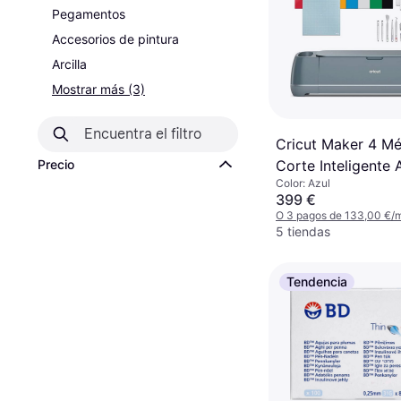
Pegamentos
Accesorios de pintura
Arcilla
Mostrar más (3)
Cricut Maker 4 M
Precio
Corte Inteligente 
Color: Azul
Esencial
399 €
O 3 pagos de 133,00 €/
5 tiendas
Tendencia