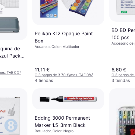
BD BD Pe
Pelikan K12 Opaque Paint
100 pcs
Box
Accesorio de
Acuarela, Color: Multicolor
équina de
Azul Pack
11,11 €
6,60 €
mes. TAE 0%
¹
O 3 pagos de 3,70 €/mes. TAE 0%
¹
O 3 pagos de
4 tiendas
3 tiendas
Edding 3000 Permanent
Marker 1.5-3mm Black
Rotulador, Color: Negro