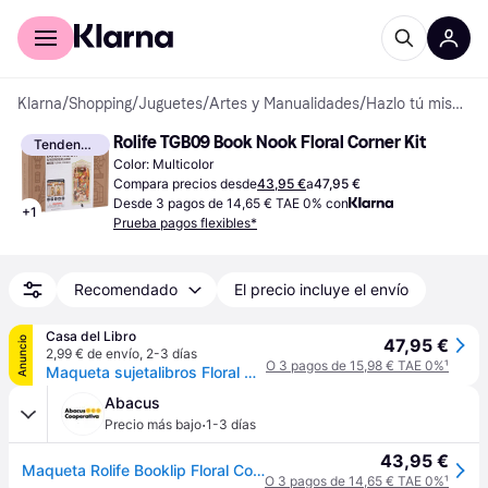
Comprar con Klarna
Para empresas
Klarna
/
Shopping
/
Juguetes
/
Artes y Manualidades
/
Hazlo tú mismo
Rolife TGB09 Book Nook Floral Corner Kit
Tendencia
Color: Multicolor
Compara precios desde
43,95 €
a
47,95 €
Desde 3 pagos de 14,65 € TAE 0% con
+
1
Prueba pagos flexibles*
Recomendado
El precio incluye el envío
Casa del Libro
Anuncio
47,95 €
2,99 € de envío
,
2-3 días
O 3 pagos de 15,98 € TAE 0%
¹
Maqueta sujetalibros Floral Corner
Abacus
·
Precio más bajo
1-3 días
43,95 €
Maqueta Rolife Booklip Floral Corner
O 3 pagos de 14,65 € TAE 0%
¹