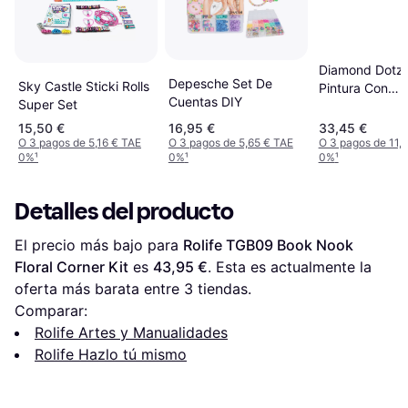
Diamond Dotz 
Depesche Set De
Sky Castle Sticki Rolls
Pintura Con
Cuentas DIY
Super Set
Diamantes No
Estrellada
15,50 €
16,95 €
33,45 €
O 3 pagos de 5,16 € TAE
O 3 pagos de 5,65 € TAE
O 3 pagos de 11,
0%
¹
0%
¹
0%
¹
Detalles del producto
El precio más bajo para 
Rolife TGB09 Book Nook 
Floral Corner Kit
 es 
43,95 €
. Esta es actualmente la 
oferta más barata entre 
3
 tiendas.
Comparar:
Rolife Artes y Manualidades
Rolife Hazlo tú mismo