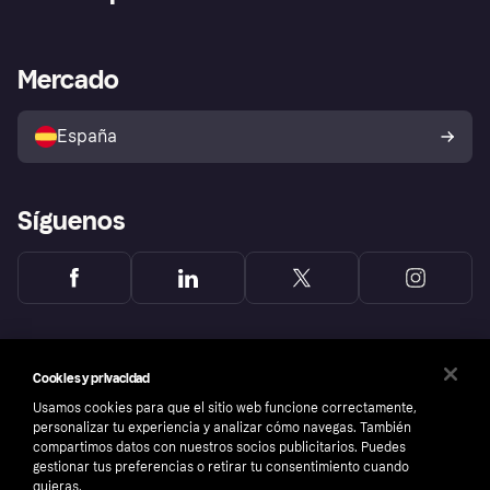
Inicio de sesión
Nuestra promesa
Asistencia al comerciante
Portal de desarrolladores
Klarna app
Bienestar financiero
Acceso empresas
Estado operativo
Mercado
Directorio de tiendas
Configuración de privacidad
Vende con Klarna
Plataformas y socios
Política de protección al
comprador de Klarna
Tu derecho de desistimiento
España
Reclamaciones
Síguenos
Cookies y privacidad
Usamos cookies para que el sitio web funcione correctamente,
personalizar tu experiencia y analizar cómo navegas. También
compartimos datos con nuestros socios publicitarios. Puedes
gestionar tus preferencias o retirar tu consentimiento cuando
quieras.